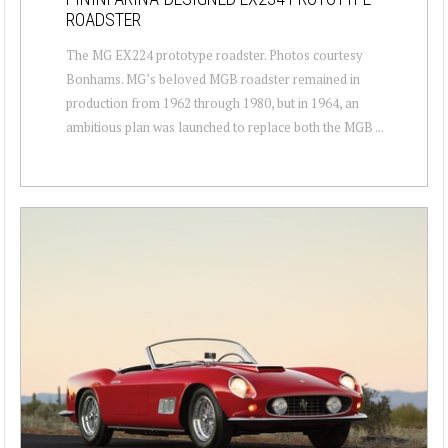
ROADSTER
The MG EX224 prototype roadster. Photos courtesy
Bonhams. MG’s beloved MGB roadster remained in
production from 1962 through 1980, but in 1964, an
ambitious plan was launched to replace both the MGB ...