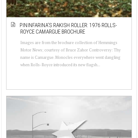
PININFARINA’S RAKISH ROLLER: 1976 ROLLS-
ROYCE CAMARGUE BROCHURE
Images are from the brochure collection of Hemmings
Motor News; courtesy of Bruce Zahor Controversy: Thy
name is Camargue. Monocles everywhere went dangling
when Rolls-Royce introduced its new flagsh...