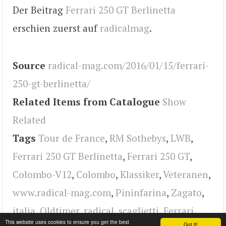
Der Beitrag
Ferrari 250 GT Berlinetta
erschien zuerst auf
radicalmag
.
Source
radical-mag.com/2016/01/15/ferrari-
250-gt-berlinetta/
Related Items from Catalogue
Show
Related
Tags
Tour de France
,
RM Sothebys
,
LWB
,
Ferrari 250 GT Berlinetta
,
Ferrari 250 GT
,
Colombo-V12
,
Colombo
,
Klassiker
,
Veteranen
,
www.radical-mag.com
,
Pininfarina
,
Zagato
,
italia
,
Oldtimer
,
radical
,
scaglietti
,
Ferrari
This website uses cookies to ensure you get the best
Got it!