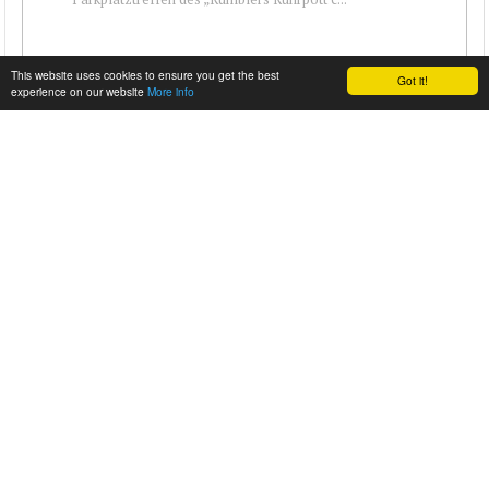
This website uses cookies to ensure you get the best
Got it!
experience on our website
More info
BILDER VOM V8-MEETING AM GENERATION UND
VOM RE-OPENING BEI KFZ-FROST
Heute standen gleich zwei Veranstaltungen auf dem