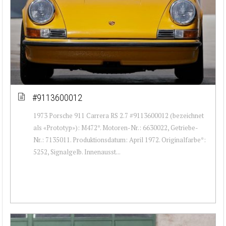
#9113600012
1973 Porsche 911 Carrera RS 2.7 #9113600012 (bezeichnet
als «Prototyp»): M472*. Motoren-Nr.: 6630022, Getriebe-
Nr.: 7135011. Produktionsdatum: April 1972. Originalfarbe*:
5252, Signalgelb. Innenausst...