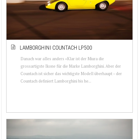
LAMBORGHINI COUNTACH LP500
Danach war alles anders «Klar ist der Miura die
grossartigste Ikone für die Marke Lamborghini. Aber der
Countach ist sicher das wichtigste Modell überhaupt – der
Countach definiert Lamborghini bis he...