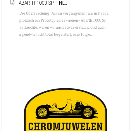
ABARTH 1000 SP – NEU!
Die Überraschung! Als im vergangenen Jahr in Padua
plötzlich ein Prototyp eines «neuen» Abarth 1000 SP
auftauchte, waren wir auch etwas erstaunt. Und auch
irgendwie nicht total begeistert, eine Finge...