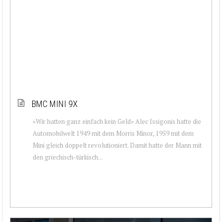
BMC MINI 9X
«Wir hatten ganz einfach kein Geld» Alec Issigonis hatte die
Automobilwelt 1949 mit dem Morris Minor, 1959 mit dem
Mini gleich doppelt revolutioniert. Damit hatte der Mann mit
den griechisch-türkisch...