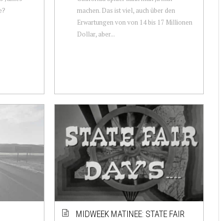
e?
machen. Das ist viel, auch über den
Erwartungen von von 14 bis 17 Millionen
Dollar, aber...
MIDWEEK MATINEE: STATE FAIR