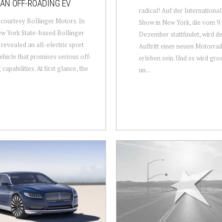
AN OFF-ROADING EV
radical! Auf der Internationa
courtesy Bollinger Motors. In
Show in New York, die vom 9. 
ew York State-based Bollinger
Dezember stattfindet, wird de
revealed an all-electric sport
Auftritt einer neuen Motorra
vehicle that promises serious off-
erleben sein. Und es wird gro
capabilities. At first glance, the
un...