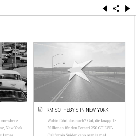
RM SOTHEBY’S IN NEW YORK
 somewhere
Wohin führt das noch? Gut, die knapp 18
ay, New York
Millionen für den Ferrari 250 GT LWB
as James
California Spider kann man ja mal