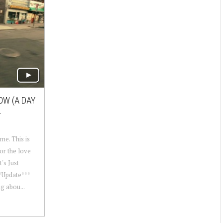
OW (A DAY
L
ime. This is
for the love
t's Just
**Update***
g abou...