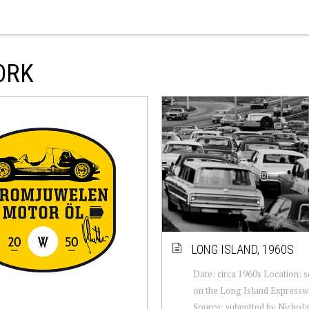
ORK
LONG ISLAND, 1960S
Date: circa 1960s Location:
on the Long Island Expressw
Source: submitted by Nichol