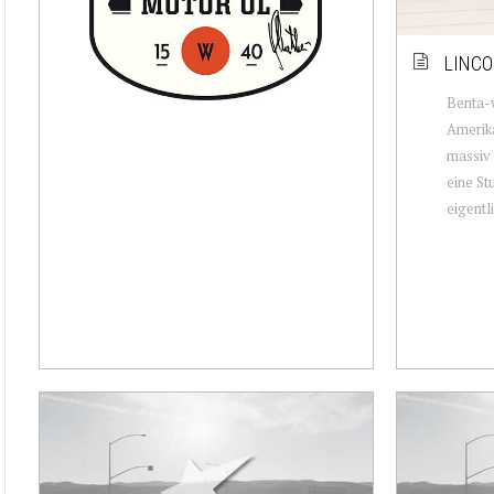
LINCO
Benta-w
Amerika
massiv 
eine St
eigentli