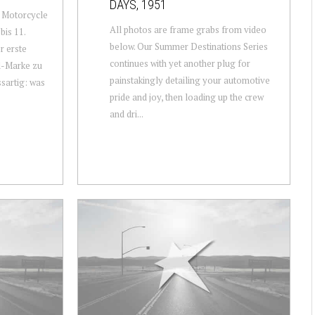
DAYS, 1951
l Motorcycle
All photos are frame grabs from video
bis 11.
below. Our Summer Destinations Series
r erste
continues with yet another plug for
d-Marke zu
painstakingly detailing your automotive
ssartig: was
pride and joy, then loading up the crew
and dri...