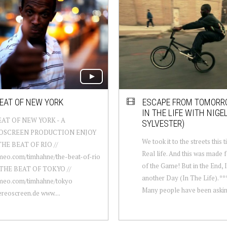
EAT OF NEW YORK
ESCAPE FROM TOMORR
IN THE LIFE WITH NIGE
AT OF NEW YORK - A
SYLVESTER)
OSCREEN PRODUCTION ENJOY
We took it to the streets this t
HE BEAT OF RIO //
Real life. And this was made 
meo.com/timhahne/the-beat-of-rio
of the Game! But in the End, I
 THE BEAT OF TOKYO //
another Day (In The Life). *
meo.com/timhahne/tokyo
Many people have been askin
reoscreen.de www....