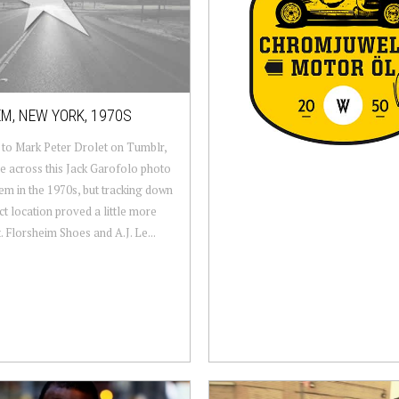
M, NEW YORK, 1970S
to Mark Peter Drolet on Tumblr,
 across this Jack Garofolo photo
em in the 1970s, but tracking down
ct location proved a little more
t. Florsheim Shoes and A.J. Le...