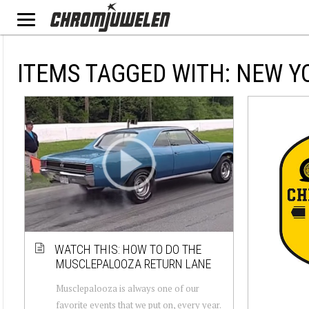
ITEMS TAGGED WITH: NEW Y
WATCH THIS: HOW TO DO THE
MUSCLEPALOOZA RETURN LANE
Musclepalooza is always one of our
favorite events that we put on, every year.