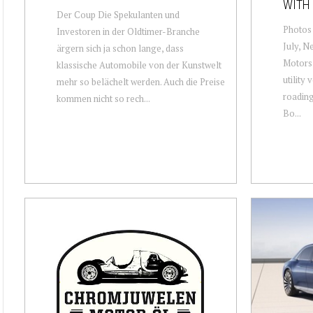
WITH 
Der Coup Die Spekulanten und
Photos 
Investoren in der Oldtimer-Branche
July, N
ärgern sich ja schon lange, dass
Motors 
klassische Automobile von der Kunstwelt
utility 
mehr so belächelt werden. Auch die Preise
roading 
kommen nicht so rech...
Bo...