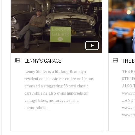
LENNY'S GARAGE
THE B
Lenny Shiller is a lifelong Brooklyn
THE BE
resident and classic car collector. He has
STERE
amassed a staggering 58 rare classic
ALSO T
cars, while he also owns hundreds of
www.vi
vintage bikes, motorcycles, and
...AND
memorabilia. ...
www.vi
www.ste