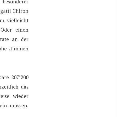
n besonderer
ugatti Chiron
m, vielleicht
 Oder einen
ltate an der
 die stimmen
bare 207’200
zeitlich das
eise wieder
sein müssen.