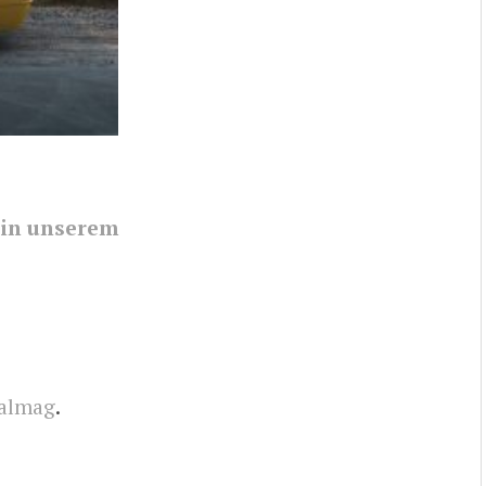
in unserem
calmag
.