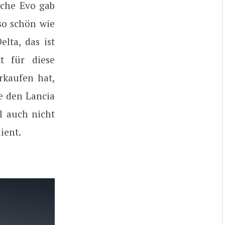
lche Evo gab
 so schön wie
lta, das ist
t für diese
rkaufen hat,
ie den Lancia
hl auch nicht
ient.