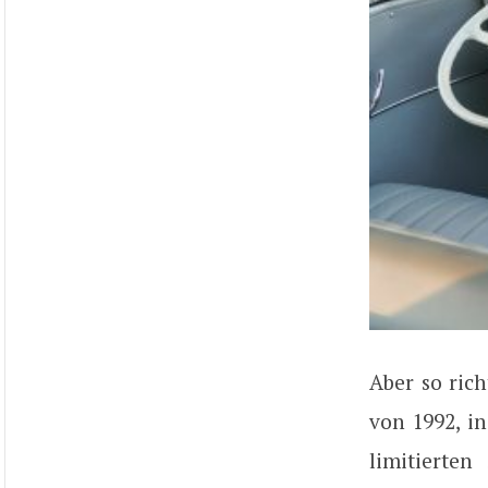
Aber so ric
von 1992, i
limitierte