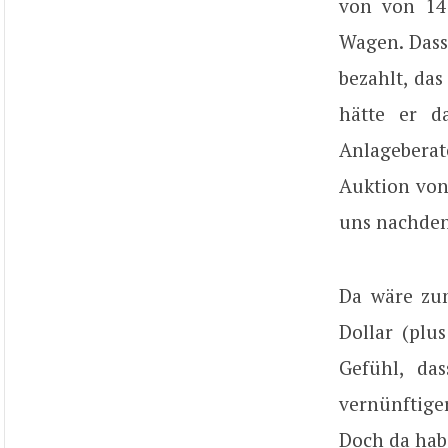
von von 14 
Wagen. Dass 
bezahlt, das
hätte er d
Anlageberat
Auktion vo
uns nachdenk
Da wäre zu
Dollar (plu
Gefühl, da
vernünftige
Doch da hab