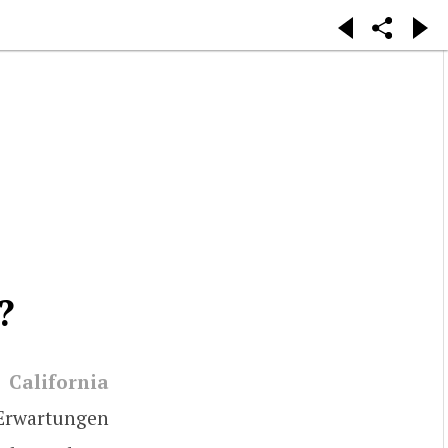
?
 California
 Erwartungen