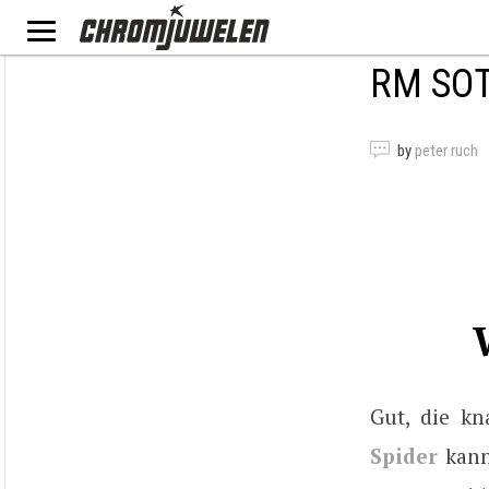
RM SOT
by
peter ruch
Gut, die k
Spider
kann