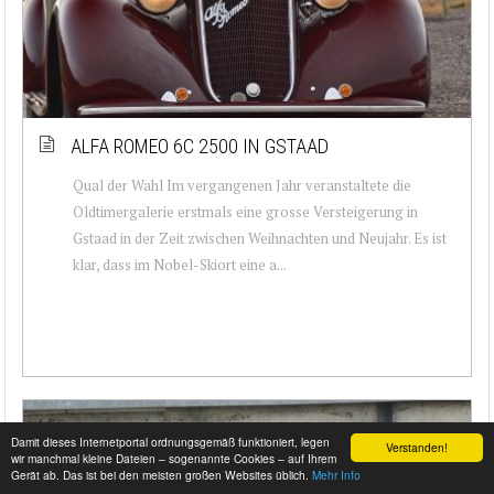
ALFA ROMEO 6C 2500 IN GSTAAD
Qual der Wahl Im vergangenen Jahr veranstaltete die
Oldtimergalerie erstmals eine grosse Versteigerung in
Gstaad in der Zeit zwischen Weihnachten und Neujahr. Es ist
klar, dass im Nobel-Skiort eine a...
Damit dieses Internetportal ordnungsgemäß funktioniert, legen
Verstanden!
wir manchmal kleine Dateien – sogenannte Cookies – auf Ihrem
Gerät ab. Das ist bei den meisten großen Websites üblich.
Mehr Info