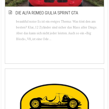
DIE ALFA ROMEO GIULIA SPRINT GTA
beautiful noise Es ist ein ewiges Thema: Was tönt den am
besten? Klar, 12 Zylinder sind sicher das Mass aller Dinge.
Aber das kann sich nicht jeder leisten. Auch so ein «Big
Block», V8, ist eine Ode ...