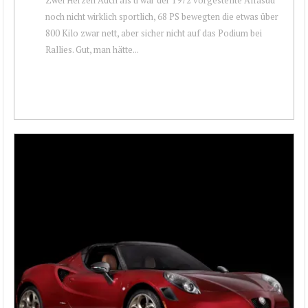
noch nicht wirklich sportlich, 68 PS bewegten die etwas über
800 Kilo zwar nett, aber sicher nicht auf das Podium bei
Rallies. Gut, man hätte...