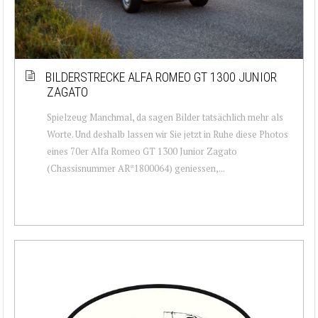
BILDERSTRECKE ALFA ROMEO GT 1300 JUNIOR
ZAGATO
Spielzeug Manchmal, da sagen Bilder tatsächlich mehr als
Worte. Und deshalb lassen wir Sie jetzt in Ruhe diese Photos
eines 70er Alfa Romeo GT 1300 Junior Zagato
(Chassisnummer AR*1800064) geniessen,...