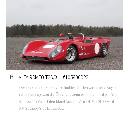
ALFA ROMEO T33/3 – #105800023
Der Inexistente Selbstverständlich stellen wir unsere Augen
scharf und spitzen die Öhrchen, wenn wieder einmal ein Alfa
Romeo T33/3 auf den Markt kommt. Am 14. Mai 2022 wird
RM Sotheby’s solch ein Fa...