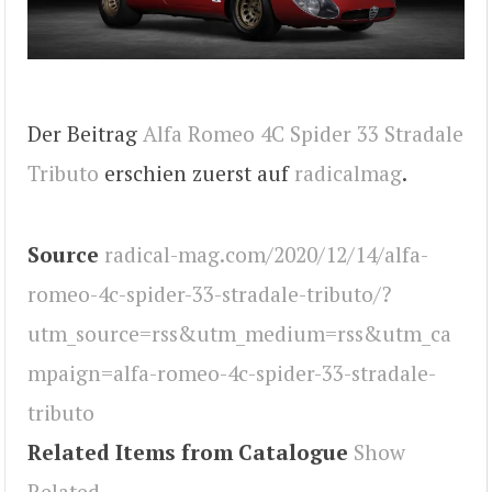
Der Beitrag
Alfa Romeo 4C Spider 33 Stradale
Tributo
erschien zuerst auf
radicalmag
.
Source
radical-mag.com/2020/12/14/alfa-
romeo-4c-spider-33-stradale-tributo/?
utm_source=rss&utm_medium=rss&utm_ca
mpaign=alfa-romeo-4c-spider-33-stradale-
tributo
Related Items from Catalogue
Show
Related