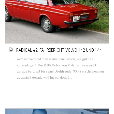
RADICAL #2: FAHRBERICHT VOLVO 142 UND 144
Achtsamkeit Und man staunt dann schon, wie gut das
vorwärtsgeht. Der B20-Motor von Volvo ist zwar nicht
gerade berühmt für seine Drehfreude, 90 PS erscheinen nun
auch nicht gerade wild für ein doch 1...