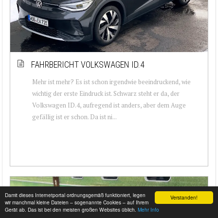
FAHRBERICHT VOLKSWAGEN ID.4
Mehr ist mehr? Es ist schon irgendwie beeindruckend, wie
wichtig der erste Eindruck ist. Schwarz steht er da, der
Volkswagen ID.4, aufregend ist anders, aber dem Auge
gefällig ist er schon. Da ist ni...
Damit dieses Internetportal ordnungsgemäß funktioniert, legen
Verstanden!
wir manchmal kleine Dateien – sogenannte Cookies – auf Ihrem
Gerät ab. Das ist bei den meisten großen Websites üblich.
Mehr Info