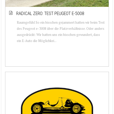
RADICAL ZERO: TEST PEUGEOT E-5008
Raumgefühl So ein bisschen gejammert hatten wir beim Test
des Peugeot e-3008 über die Platzverhältnisse. Oder anders
ausgedrückt: Wir hatten uns ein bisschen gewundert, dass
ein E-Auto die Möglichkei...