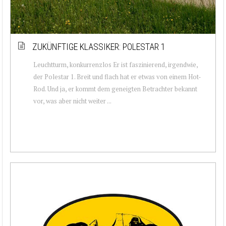
ZUKÜNFTIGE KLASSIKER: POLESTAR 1
Leuchtturm, konkurrenzlos Er ist faszinierend, irgendwie,
der Polestar 1. Breit und flach hat er etwas von einem Hot-
Rod. Und ja, er kommt dem geneigten Betrachter bekannt
vor, was aber nicht weiter ...