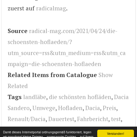
zuerst auf
radicalmag
.
Source
radical-mag.com/2021/04/24/die-
schoensten-hoflaeden/?
utm_source=rss&utm_medium=rss&utm_ca
mpaign=die-schoensten-hoflaeden
Related Items from Catalogue
Show
Related
Tags
landläbe
,
die schönsten hofläden
,
Dacia
Sandero
,
Umwege
,
Hofladen
,
Dacia
,
Preis
,
Renault/Dacia
,
Dauertest
,
Fahrbericht
,
test
,
design
,
radical
Damit dieses Internetportal ordnungsgemäß funktioniert, legen
Verstanden!
wir manchmal kleine Dateien – sogenannte Cookies – auf Ihrem