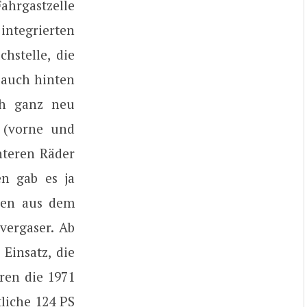
hrgastzelle
integrierten
hstelle, die
 auch hinten
ch ganz neu
 (vorne und
nteren Räder
en gab es ja
oren aus dem
vergaser. Ab
insatz, die
aren die 1971
tliche 124 PS