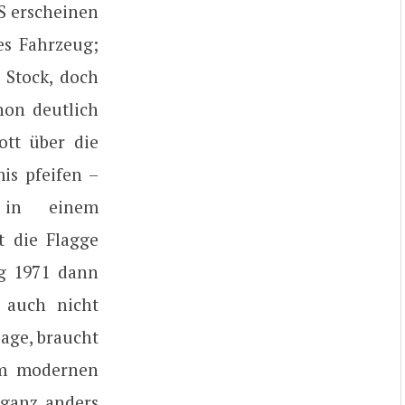
PS erscheinen
es Fahrzeug;
 Stock, doch
hon deutlich
ott über die
is pfeifen –
 in einem
t die Flagge
g 1971 dann
 auch nicht
Lage, braucht
nem modernen
 ganz anders