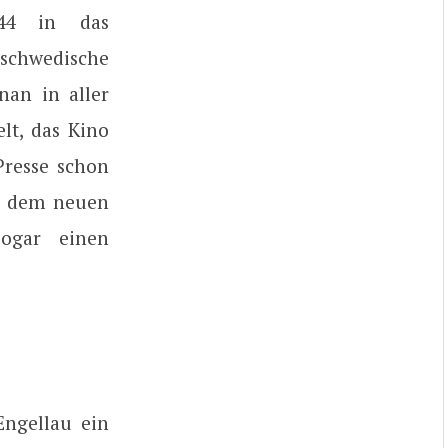
144 in das
 schwedische
nan in aller
lt, das Kino
Presse schon
en dem neuen
ogar einen
Engellau ein