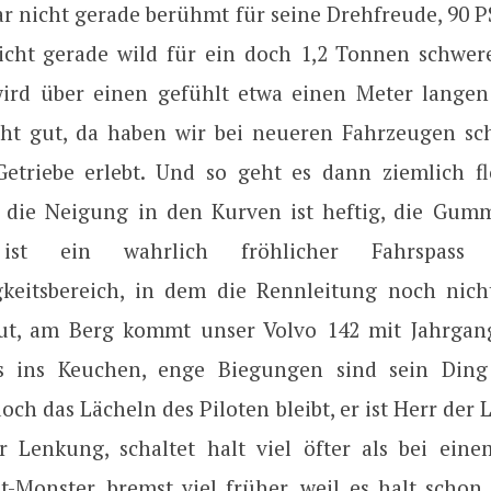
ar nicht gerade berühmt für seine Drehfreude, 90 
cht gerade wild für ein doch 1,2 Tonnen schwer
wird über einen gefühlt etwa einen Meter langen
ht gut, da haben wir bei neueren Fahrzeugen sc
Getriebe erlebt. Und so geht es dann ziemlich fl
, die Neigung in den Kurven ist heftig, die Gumm
st ein wahrlich fröhlicher Fahrspass
keitsbereich, in dem die Rennleitung noch nich
Gut, am Berg kommt unser Volvo 142 mit Jahrgan
s ins Keuchen, enge Biegungen sind sein Ding
och das Lächeln des Piloten bleibt, er ist Herr der 
r Lenkung, schaltet halt viel öfter als bei ei
Monster, bremst viel früher, weil es halt schon