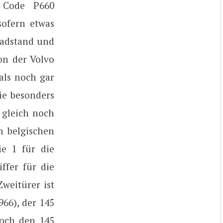
 Code P660
sofern etwas
Radstand und
on der Volvo
als noch gar
ie besonders
 gleich noch
m belgischen
e 1 für die
ffer für die
Zweitürer ist
966), der 145
noch den 145