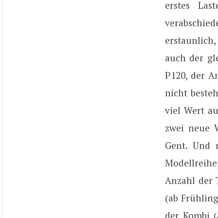
erstes La
verabschied
erstaunlich
auch der gl
P120, der A
nicht beste
viel Wert a
zwei neue W
Gent. Und 
Modellreihe
Anzahl der T
(ab Frühling
der Kombi (