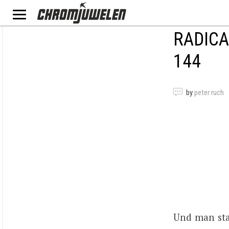
RADICA
144
by
peter ruch
Und man sta