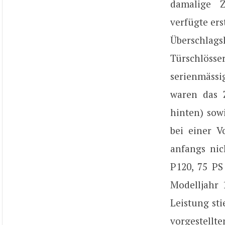
damalige Z
verfügte er
Überschlags
Türschlösse
serienmäss
waren das 
hinten) sow
bei einer V
anfangs nic
P120, 75 PS
Modelljahr
Leistung sti
vorgestellte