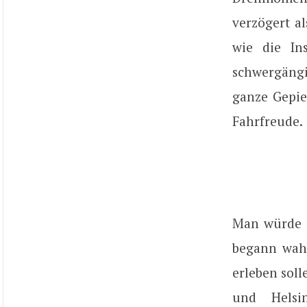
verzögert al
wie die In
schwergängi
ganze Gepiep
Fahrfreude.
Man würde e
begann wahr
erleben soll
und Helsi