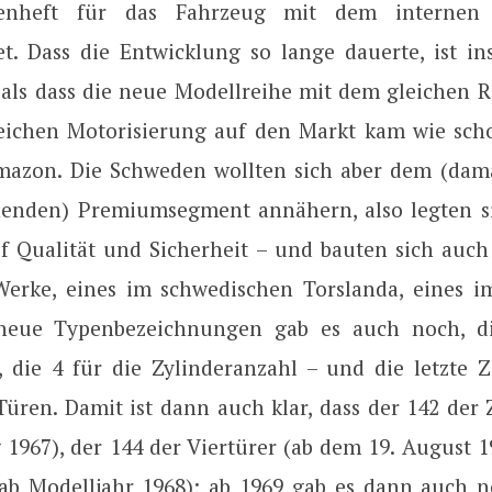
stenheft für das Fahrzeug mit dem internen
et. Dass die Entwicklung so lange dauerte, ist in
, als dass die neue Modellreihe mit dem gleichen 
eichen Motorisierung auf den Markt kam wie sch
mazon. Die Schweden wollten sich aber dem (dam
henden) Premiumsegment annähern, also legten s
uf Qualität und Sicherheit – und bauten sich auch
erke, eines im schwedischen Torslanda, eines i
neue Typenbezeichnungen gab es auch noch, di
, die 4 für die Zylinderanzahl – und die letzte Zi
üren. Damit ist dann auch klar, dass der 142 der 
 1967), der 144 der Viertürer (ab dem 19. August 1
ab Modelljahr 1968); ab 1969 gab es dann auch 