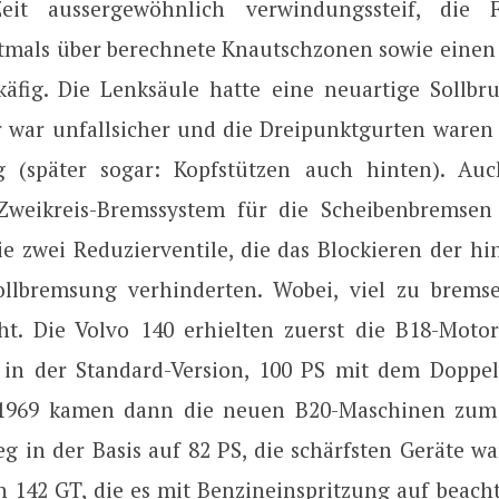
eit aussergewöhnlich verwindungssteif, die Fa
stmals über berechnete Knautschzonen sowie einen 
käfig. Die Lenksäule hatte eine neuartige Sollbruc
r war unfallsicher und die Dreipunktgurten waren
ig (später sogar: Kopfstützen auch hinten). Au
Zweikreis-Bremssystem für die Scheibenbremsen
ie zwei Reduzierventile, die das Blockieren der hi
ollbremsung verhinderten. Wobei, viel zu brems
ht. Die Volvo 140 erhielten zuerst die B18-Mot
 in der Standard-Version, 100 PS mit dem Doppel
 1969 kamen dann die neuen B20-Maschinen zum E
eg in der Basis auf 82 PS, die schärfsten Geräte w
n 142 GT, die es mit Benzineinspritzung auf beach