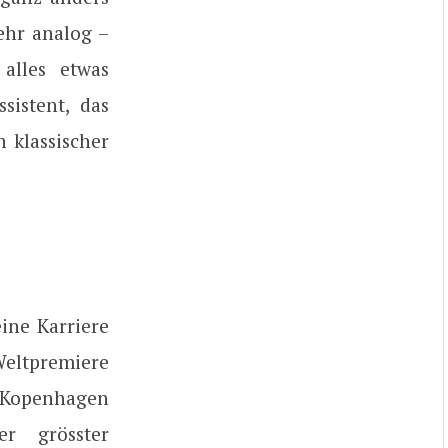
sehr analog –
alles etwas
sistent, das
n klassischer
ine Karriere
Weltpremiere
o, Kopenhagen
r grösster