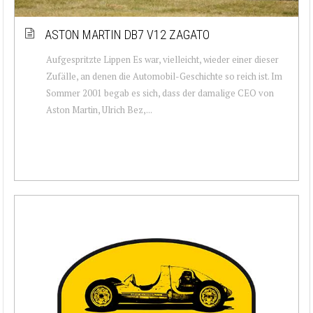
ASTON MARTIN DB7 V12 ZAGATO
Aufgespritzte Lippen Es war, vielleicht, wieder einer dieser
Zufälle, an denen die Automobil-Geschichte so reich ist. Im
Sommer 2001 begab es sich, dass der damalige CEO von
Aston Martin, Ulrich Bez,...