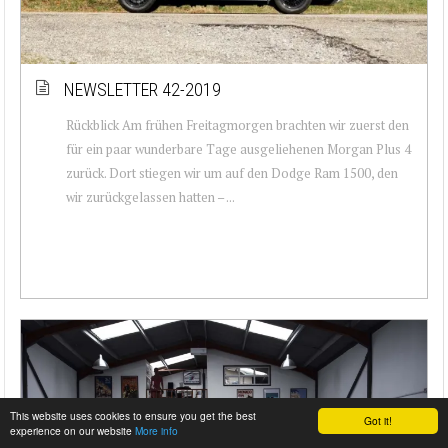
NEWSLETTER 42-2019
Rückblick Am frühen Freitagmorgen brachten wir zuerst den
für ein paar wunderbare Tage ausgeliehenen Morgan Plus 4
zurück. Dort stiegen wir um auf den Dodge Ram 1500, den
wir zurückgelassen hatten – ...
This website uses cookies to ensure you get the best
Got it!
experience on our website
More info