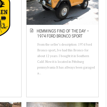
HEMMINGS FIND OF THE DAY –
1974 FORD BRONCO SPORT
From the seller’s description: 1974 Ford
Bronco sport, Ive had this Bronco for
about 12 years. I bought it in Southern
Calif. Now it is located in Pittsburg
pennsylvania It has allways been garaged
a...