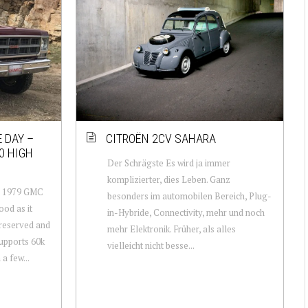
 DAY –
CITROËN 2CV SAHARA
0 HIGH
Der Schrägste Es wird ja immer
komplizierter, dies Leben. Ganz
n: 1979 GMC
besonders im automobilen Bereich, Plug-
ood as it
in-Hybride, Connectivity, mehr und noch
preserved and
mehr Elektronik. Früher, als alles
upports 60k
vielleicht nicht besse...
 a few...