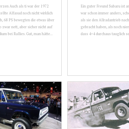
rzen Auch als ti war der 1972
Ein guter Freund Subaru ist a
ellte Alfasud noch nicht wirklich
war schon immer anders, sch
ch, 68 PS bewegten die etwas über
als sie den Allradantrieb nac
o zwar nett, aber sicher nicht auf
gebracht haben, als noch nie
ium bei Rallies. Gut, man hätte...
dass 4×4 durchaus tauglich sei