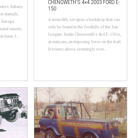
CHENOWETH’S 4×4 2003 FORD E-
nders. Subaru
150
on damals,
A monolith, set upon a backdrop that can
h Europa
only be found in the foothills of the San
mand wusste,
Joaquin: Justin Chenoweth's 4x4 E-150 is,
n kann. I...
at mini,um, an imposing force on the trail.
It towers above seemingly ever...