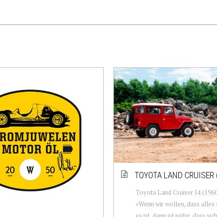
TOYOTA LAND CRUISER 
Toyota Land Cruiser J4 (196
«Wenn wir wollen, dass alles s
es ist, dann ist nötig, dass sic