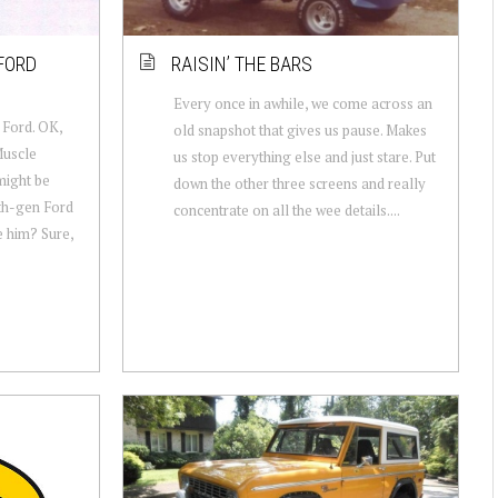
FORD
RAISIN’ THE BARS
Every once in awhile, we come across an
 Ford. OK,
old snapshot that gives us pause. Makes
Muscle
us stop everything else and just stare. Put
might be
down the other three screens and really
6th-gen Ford
concentrate on all the wee details....
e him? Sure,