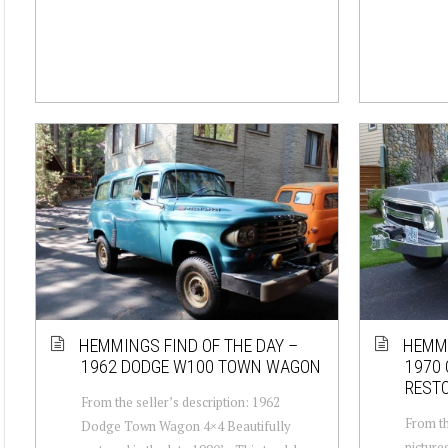
HEMMINGS FIND OF THE DAY –
HEMMI
1962 DODGE W100 TOWN WAGON
1970 
REST
From the seller’s description: 1962
From th
Dodge Town Wagon 4×4 Beautifully
picture