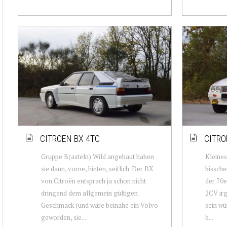
CITROËN BX 4TC
CITRO
Gruppe B(asteln) Wild angebaut haben
Kleines
sie dann, vorne, hinten, seitlich. Der BX
bissche
von Citroën entsprach ja schon nicht
der 70e
dringend dem allgemein gültigen
2CV ir
Geschmack (und wäre beinahe ein Volvo
sein wü
geworden, sie...
b...