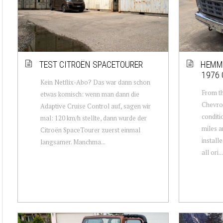
TEST CITROËN SPACETOURER
HEMMI
1976 
Kein Netflix-Abo? Das war dann schon
From th
etwas komisch: wenn man dann die
Chevrol
Adaptive Cruise Control auf, sagen wir
conditi
mal: 120 km/h stellte, dann wurde der
miles a
Citroën SpaceTourer zuerst einmal
installe
langsamer. Manchma...
all ori...