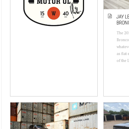
JAY L
BRONC
The 201
Broncos
whateve
as flat
of the 