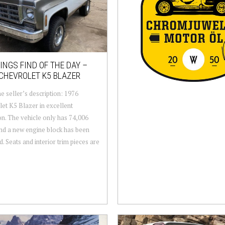
NGS FIND OF THE DAY –
CHEVROLET K5 BLAZER
e seller’s description: 1976
et K5 Blazer in excellent
on. The vehicle only has 74,006
nd a new engine block has been
d. Seats and interior trim pieces are