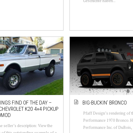
Geschichte haben...
NGS FIND OF THE DAY –
BIG-BUCKIN’ BRONCO
CHEVROLET K20 4×4 PICKUP
Pfaff Design’s rendering of 
OMOD
Performance 1970 Bronco. 
e seller’s description: View the
Performance Inc. of DuBois,
s of this outstanding example of a