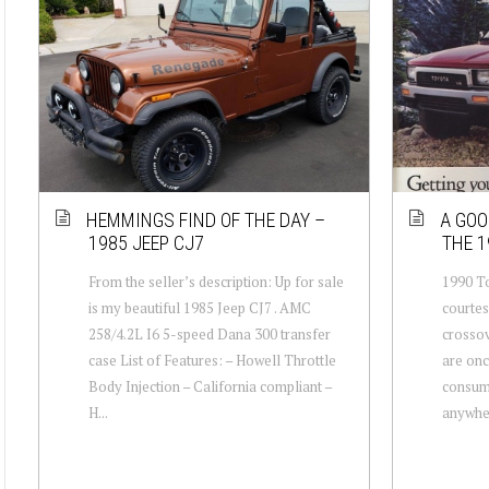
HEMMINGS FIND OF THE DAY –
A GOO
1985 JEEP CJ7
THE 1
From the seller’s description: Up for sale
1990 T
is my beautiful 1985 Jeep CJ7 . AMC
courtes
258/4.2L I6 5-speed Dana 300 transfer
crossov
case List of Features: – Howell Throttle
are onc
Body Injection – California compliant –
consume
H...
anywher