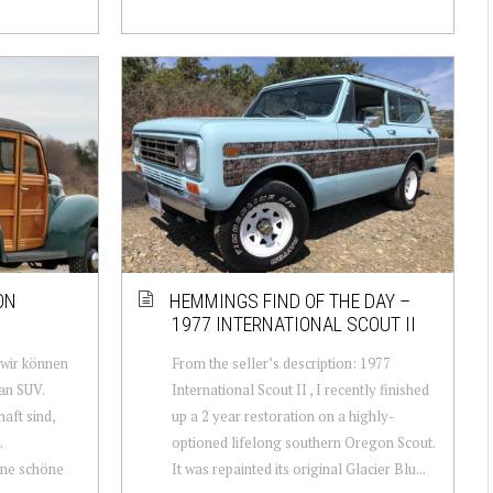
ON
HEMMINGS FIND OF THE DAY –
1977 INTERNATIONAL SCOUT II
 wir können
From the seller’s description: 1977
an SUV.
International Scout II , I recently finished
aft sind,
up a 2 year restoration on a highly-
.
optioned lifelong southern Oregon Scout.
eine schöne
It was repainted its original Glacier Blu...