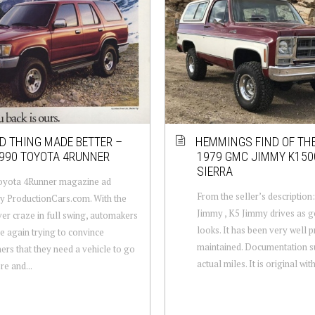
D THING MADE BETTER –
HEMMINGS FIND OF THE
990 TOYOTA 4RUNNER
1979 GMC JIMMY K150
SIERRA
oyota 4Runner magazine ad
From the seller’s descriptio
y ProductionCars.com. With the
Jimmy , K5 Jimmy drives as g
er craze in full swing, automakers
looks. It has been very well 
e again trying to convince
maintained. Documentation s
rs that they need a vehicle to go
actual miles. It is original with
e and...