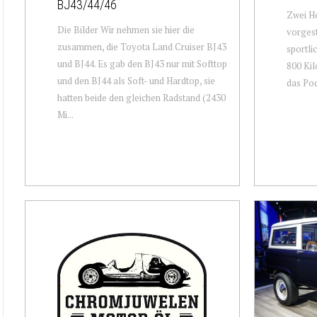
BJ43/44/46
Zwei He
Die Bilder Wir nehmen sie hier die
vorgest
zusammen, die Toyota Land Cruiser BJ43
sportli
und BJ44. Es gab den BJ43 nur mit Softtop
800 Kil
und den BJ44 als Soft- und Hardtop, sie
das Pod
hatten beide den gleichen Radstand (2430
Mi...