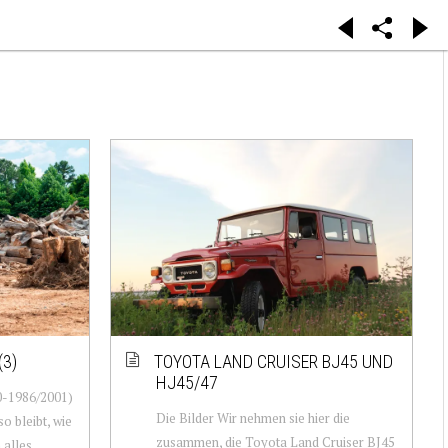
(3)
TOYOTA LAND CRUISER BJ45 UND
HJ45/47
0-1986/2001)
Die Bilder Wir nehmen sie hier die
o bleibt, wie
zusammen, die Toyota Land Cruiser BJ45
h alles