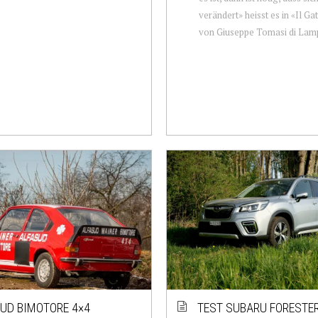
verändert» heisst es in «Il G
von Giuseppe Tomasi di Lamp
UD BIMOTORE 4×4
TEST SUBARU FORESTER