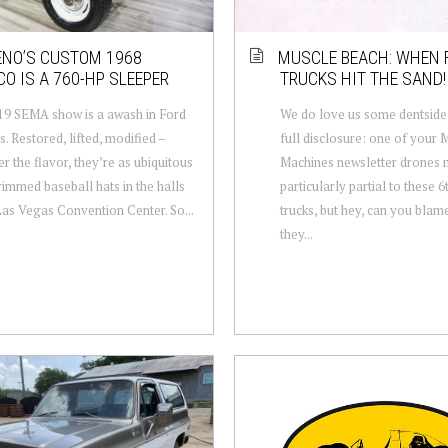
ENO’S CUSTOM 1968
MUSCLE BEACH: WHEN 
O IS A 760-HP SLEEPER
TRUCKS HIT THE SAND!
9 SEMA show is a awash in Ford
We do love us some dentside
. Restored, lifted, modified –
full disclosure: one of your 
r the flavor, they’re as ubiquitous
Machines newsletter drones 
-rimmed baseball hats in the halls
particularly partial to these 
Las Vegas Convention Center. So...
trucks, but hey, can you blam
they...