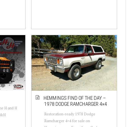
HEMMINGS FIND OF THE DAY –
1978 DODGE RAMCHARGER 4×4
the H and H
Restoration-ready 1978 Dodge
H&H
Ramcharger 4×4 for sale on