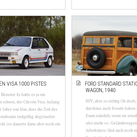
ËN VISA 1000 PISTES
FORD STANDARD STATI
WAGON, 1940
 Monster Er hatte es ja ein
SUV, aber so richtig Oh doch,
n schwer, der Citroën Visa. Anfang
durchaus auch Freude haben 
r Jahre war klar, dass die Zeit des
Dann nämlich, wenn sie ernsth
gendwann endgültig abgelaufen
also mehr so: Geländewagen
rde (es dauerte dann aber noch ein
Arbeitstiere. Und auch noch 