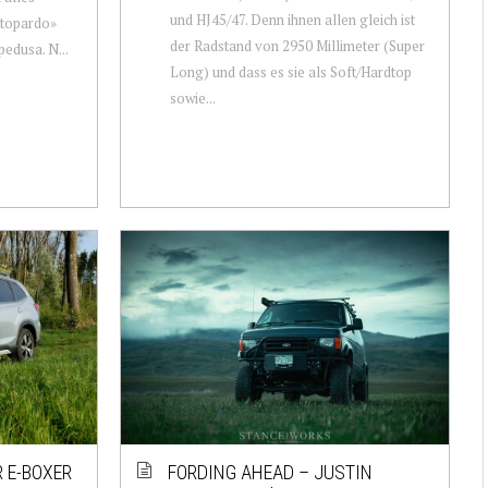
und HJ45/47. Denn ihnen allen gleich ist
attopardo»
der Radstand von 2950 Millimeter (Super
edusa. N...
Long) und dass es sie als Soft/Hardtop
sowie...
 E-BOXER
FORDING AHEAD – JUSTIN