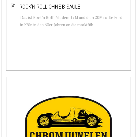
ROCK’N ROLL OHNE B-SÄULE
Das ist Rock’n Roll! Mit dem 17M und dem 20M rollte Ford
in Köln in den 60er Jahren an die marktfüh...