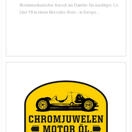
Nordamerikanischer Barock am Daimler Ein mächtiger 5,6
Liter V8 in einem Mercedes-Benz – in Europa ...