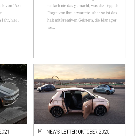
al» von 1952
einfach nie das gemacht, was die Teppich-
er
Etage von ihm erwartete. Aber so ist das
ahr, hier .
halt mit kreativen Geistern, die Manager
we...
2021
NEWS-LETTER OKTOBER 2020