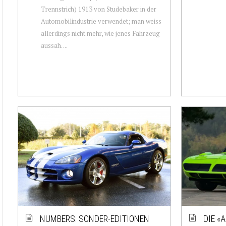
Trennstrich) 1913 von Studebaker in der
Automobilindustrie verwendet; man weiss
allerdings nicht mehr, wie jenes Fahrzeug
aussah. ...
NUMBERS: SONDER-EDITIONEN
DIE «