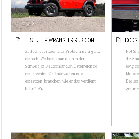
TEST JEEP WRANGLER RUBICON
DODGE
Einfach so: sitzen Das Problem ist ja ganz
Hot Sho
einfach: Wo kann man denn in der
die Ame
Schweiz, in Deutschland, in Österreich so
ewig so
einen echten Geländewagen noch
Motoren
einsetzen, brauchen, wie er das verdient
Design.
hätte? Wi...
gerne v