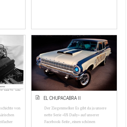
EL CHUPACABRA II
eschichte von
Der Ziegenmelker Es gibt da ja unsere
härischen
nette Serie «US Daily» auf unserer
eifacher
Facebook-Seite , einen schönen