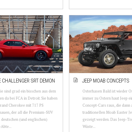
 CHALLENGER SRT DEMON
JEEP MOAB CONCEPTS
Sie sind grad ein bisschen aus dem
Osterhasen Bald ist wieder O
n da bei FCA in Detroit. Sie haben
immer zu Ostern haut Jeep ei
rand Cherokee mit 717 PS
Concept-Cars raus, die dann 
auen, der all die Premium-SUV
traditionellen Moab Easter Je
 deutschen (und englischen)
gezeigt werden. Das Jeep-Tre
Abte...
Wüste...