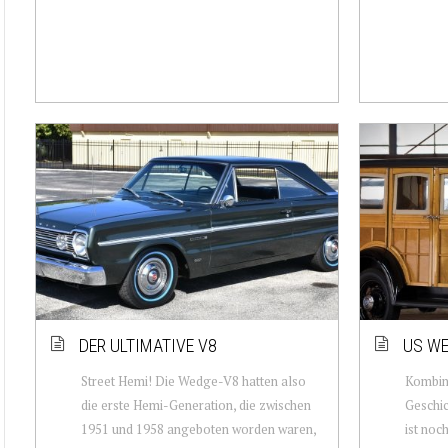
DER ULTIMATIVE V8
US WE
Street Hemi! Die Wedge-V8 hatten also
Kombina
die erste Hemi-Generation, die zwischen
Geschi
1951 und 1958 angeboten worden waren,
ist noc