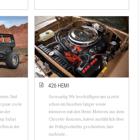
426 HEMI
stern. Und
Grossartig Wir beschäftigen uns ja jetzt
n paar coole
schon ein bisschen länger sowie
an der
intensiver mit den Hemi-Motoren aus dem
ep Safari
Chrysler-Konzern, haben ausführlich über
ffen in der
die Frühgeschichte geschrieben, hier
nachzule...