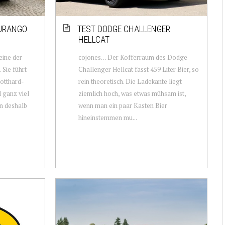
DURANGO
TEST DODGE CHALLENGER
HELLCAT
eine der
cojones… Der Kofferraum des Dodge
 Sie führt
Challenger Hellcat fasst 459 Liter Bier, so
otthard-
rein theoretisch. Die Ladekante liegt
d ganz viel
ziemlich hoch, was etwas mühsam ist,
on deshalb
wenn man ein paar Kasten Bier
hineinstemmen mu...