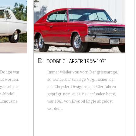
DODGE CHARGER 1966-1971
 Dodge war
Immer wieder von vorn Der grossartige,
ut worden.
so wunderbar schräge Virgil Exner, der
geburt, als
das Chrysler-Design in den 50er Jahren
se-Modell,
geprägt, nein, quasi neu erfunden hatte,
e Limousine
war 1961 von Elwood Engle abgelöst
worden...