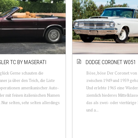
LER TC BY MASERATI
DODGE CORONET W051
lück Gerne schauten die
Böse, böse Der Coronet von
ner ja über den Teich, die Liste
zwischen 1949 und 1959 geba
perationen amerikanischer Auto-
Und erlebte 1965 eine Wieder
ler mit feinen italienischen Namen
ziemlich biederes Mittelklas
. Nur selten, sehr selten allerdings
das als zwei- oder viertürig
und a...