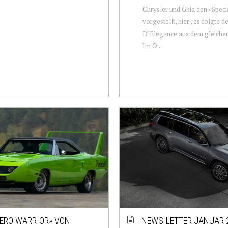
Chrysler und Ghia den «Speci
vorgestellt, hier , es folgte d
D’Elegance aus dem gleichen J
Im O...
AERO WARRIOR» VON
NEWS-LETTER JANUAR 