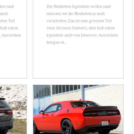
len (und
Die Neuheiten Irgendwie wollen (und
 auch
müssen) wir die Neuheiten ja auch
sten Teil
verarbeiten. Das ist zum grössten Teil
 halt schon
zwar öd (neue Farben!), aber halt schon
e. Ausserdem
irgendwie auch von Interesse. Ausserdem
kriegen wi...