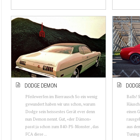
DODGE DEMON
DODGE
Pfeilewerfen im Bierrausch So ein wenig
Balls! 
gewundert haben wir uns schon, warum
Häusche
Dodge sein heissestes Gerät ever denn
einen G
nun Demon nennt. Gut, «der Dämon»
rausgeh
passt ja schon zum 840-PS-Monster , das
aus den
FCA diese ...
Tuning-