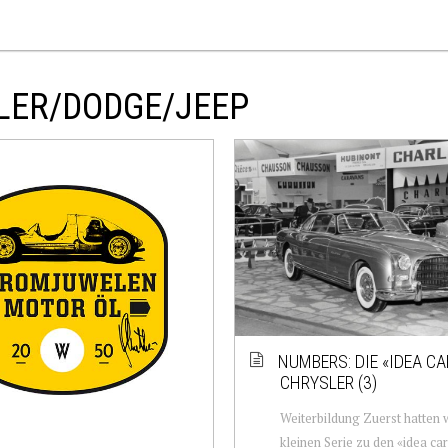
SLER/DODGE/JEEP
NUMBERS: DIE «IDEA C
CHRYSLER (3)
Weiterbildung Zuerst hatten w
kleinen Serie zu den «idea ca