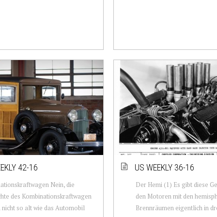
EKLY 42-16
US WEEKLY 36-16
tionskraftwagen Nein, die
Der Hemi (1) Es gibt diese G
chte des Kombinationskraftwagen
den Motoren mit den hemisp
h nicht so alt wie das Automobil
Brennräumen eigentlich in dr