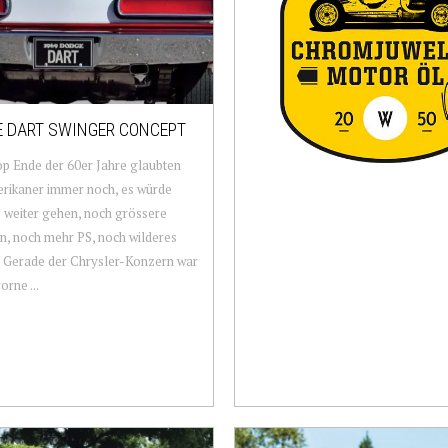
 DART SWINGER CONCEPT
p Ende der 60er Jahre glaubten
rikaner immer noch, es würde
 weiter gehen, noch grössere
, noch mehr PS, noch wilderes
 Gerade der Chrysler-Konzern war
orne ...