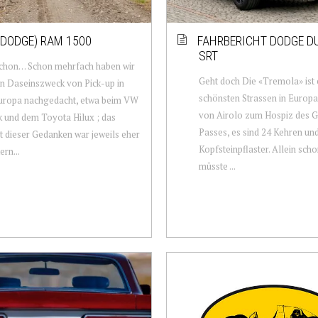
(DODGE) RAM 1500
FAHRBERICHT DODGE 
SRT
chon… Schon mehrfach haben wir
Geht doch Die «Tremola» ist 
n Daseinszweck von Pick-up in
schönsten Strassen in Europa.
europa nachgedacht, etwa beim VW
von Airolo zum Hospiz des G
 und dem Toyota Hilux ; das
Passes, es sind 24 Kehren un
t dieser Gedanken war jeweils eher
Kopfsteinpflaster. Allein sch
ern...
müsste ...