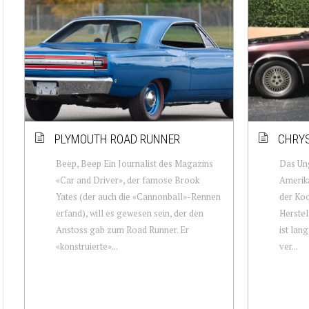
PLYMOUTH ROAD RUNNER
CHRYS
Beep, Beep Ein Journalist des Magazins
Das Ung
«Car and Driver», der famose Brook
Amerika
Yates (der auch die «Cannonball»-Rennen
der Koo
erfand), will es gewesen sein, der den
Herstel
Anstoss gab zum Road Runner. Er
ist lang
«konstruierte»...
ver...