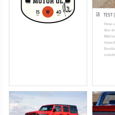
TEST 
Wenn s
über de
Mittel
Amarok
Resulta
ernücht