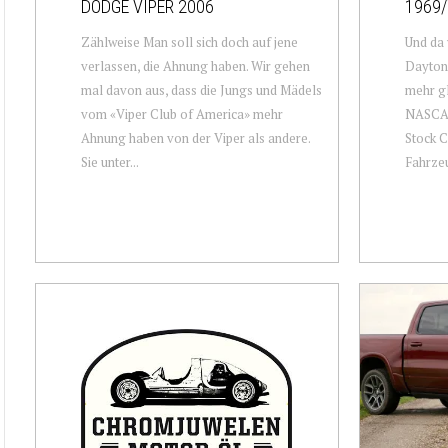
DODGE VIPER 2006
1969/
Zählweise Man soll sich doch auf jene
Und da
verlassen, die Ahnung haben. Wir gehen
Dayton
mal davon aus, dass die Jungs und Mädels
mehr gl
vom «Viper Club of America» mehr
NASCAR 
Ahnung haben von der Viper als andere.
Stock C
Sie unter...
Fahrzeu