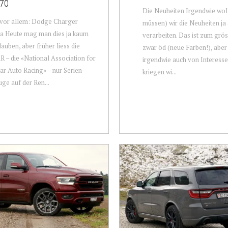
70
Die Neuheiten Irgendwie wol
 vor allem: Dodge Charger
müssen) wir die Neuheiten ja
a Heute mag man dies ja kaum
verarbeiten. Das ist zum grös
auben, aber früher liess die
zwar öd (neue Farben!), aber
– die «National Association for
irgendwie auch von Interess
ar Auto Racing» – nur Serien-
kriegen wi...
ge auf der Ren...