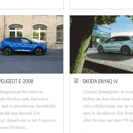
PEUGEOT E-2008
SKODA ENYAQ IV
dungszweck Wir hatten ja
(Teurer) Raumgleiter In erste
sche Wochen, nein, fast schon
hoffen wir, dass Skoda dann a
sind es unterdessen. Ausführlich
alles erfüllen kann, was da 
ir mit dem Renault Zoe
wird. In absehbarer Zeit. Bei
gs, danach war es der Peugeot e-
aller Stromer aus dem VW-K
iesen Testberic...
...