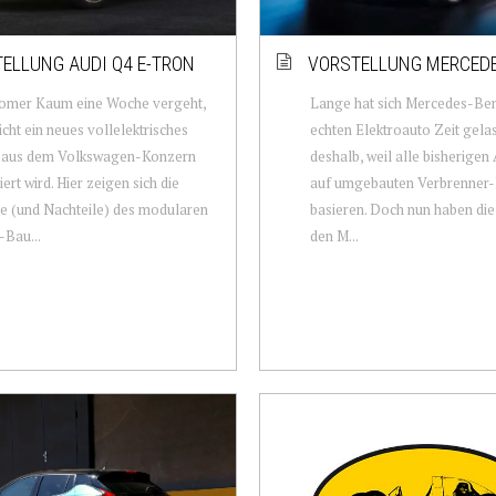
ELLUNG AUDI Q4 E-TRON
VORSTELLUNG MERCEDE
romer Kaum eine Woche vergeht,
Lange hat sich Mercedes-Be
nicht ein neues vollelektrisches
echten Elektroauto Zeit gela
 aus dem Volkswagen-Konzern
deshalb, weil alle bisherige
ert wird. Hier zeigen sich die
auf umgebauten Verbrenner
e (und Nachteile) des modularen
basieren. Doch nun haben die
-Bau...
den M...