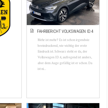
FAHRBERICHT VOLKSWAGEN ID.4
Mehr ist mehr? Es ist schon irgendwie
beeindruckend, wie wichtig der erste
Eindruck ist. Schwarz steht er da, der
Volkswagen ID.4, aufregend ist anders,
aber dem Auge gefällig ist er schon. Da
ist ni...