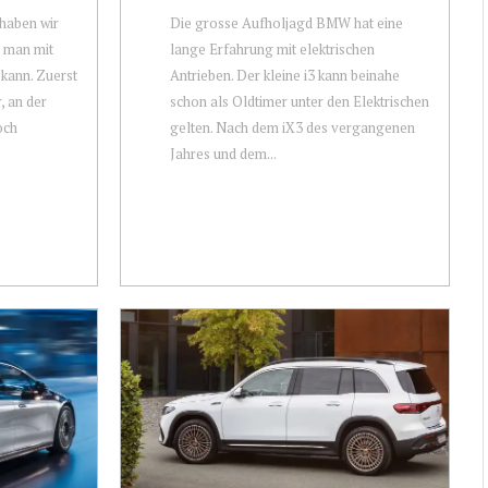
 haben wir
Die grosse Aufholjagd BMW hat eine
s man mit
lange Erfahrung mit elektrischen
kann. Zuerst
Antrieben. Der kleine i3 kann beinahe
r, an der
schon als Oldtimer unter den Elektrischen
och
gelten. Nach dem iX3 des vergangenen
Jahres und dem...