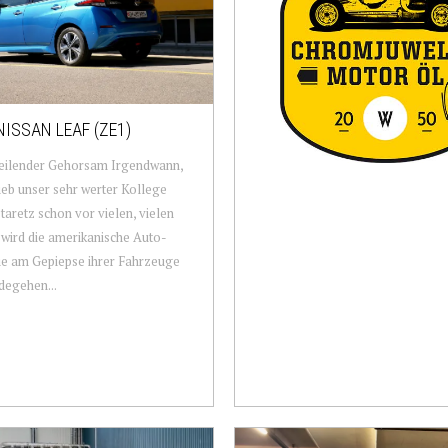
NISSAN LEAF (ZE1)
eilender Gehorsam Irgendwann,
ieb unser sehr werter Kollege
taretz schon vor vielen, vielen
 wird die amerikanische Auto-
ie am Gepiepse ihrer Fahrzeuge
degehen...