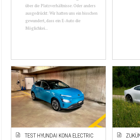
über die Platzverhältnisse. Oder anders
ausgedrückt: Wir hatten uns ein bisschen
gewundert, dass ein E-Auto die
Möglichkei...
TEST HYUNDAI KONA ELECTRIC
ZUKÜN