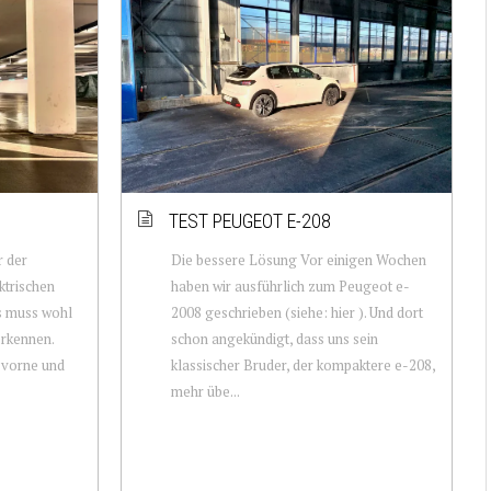
TEST PEUGEOT E-208
r der
Die bessere Lösung Vor einigen Wochen
ktrischen
haben wir ausführlich zum Peugeot e-
s muss wohl
2008 geschrieben (siehe: hier ). Und dort
rkennen.
schon angekündigt, dass uns sein
 vorne und
klassischer Bruder, der kompaktere e-208,
mehr übe...