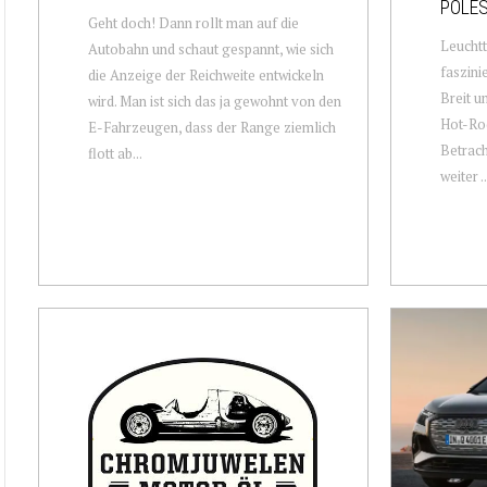
POLES
Geht doch! Dann rollt man auf die
Leuchtt
Autobahn und schaut gespannt, wie sich
faszini
die Anzeige der Reichweite entwickeln
Breit u
wird. Man ist sich das ja gewohnt von den
Hot-Rod
E-Fahrzeugen, dass der Range ziemlich
Betrach
flott ab...
weiter ..