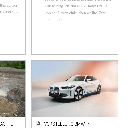
atten schon
war so kläglich, dass EU-Chefin Ursula
6C- und 8C-
von der Leyen einknicken wollte. Zwar
bleiben die ...
ACH-E
VORSTELLUNG BMW I4