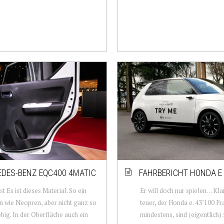
DES-BENZ EQC400 4MATIC
FAHRBERICHT HONDA E
st Es ist dieses Material. So ein
Er will doch nur spielen… Klar
n wie Neopren, aber nicht ganz so
teuer, der Honda e. 43’100 Fr
big. In der Oberfläche auch ein
mindestens, sind (eigentlich) 