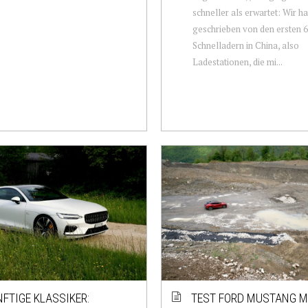
schneller als erwartet: Wir h
geschrieben von den ersten 
Schnelladern in China, also
Ladestationen, die mi...
FTIGE KLASSIKER:
TEST FORD MUSTANG M