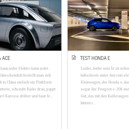
 ACE
TEST HONDA E
 kann jeder Elektro kann jeder.
Leider, leider nein Er ist siche
Wahrscheinlich bestellt man sich
hübscheste unter den rein ele
h in China einfach ein Plattform
Kleinwagen, der Honda e, da
tterie, schraubt Räder dran, pappt
sogar der Peugeot e-208 ane
serl Karosse drüber und haut fe...
Gut, das mit den Kulleraugen
hinten i...