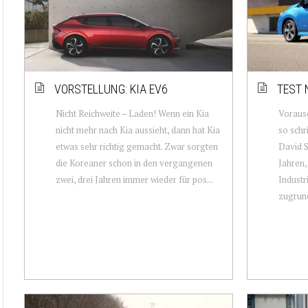
VORSTELLUNG: KIA EV6
TEST 
Nicht Reichweite – Laden! Wenn ein Kia
Voraus
nicht mehr nach Kia aussieht, dann hat Kia
so schr
etwas sehr richtig gemacht. Zwar sorgten
David S
die Koreaner schon in den vergangenen
Jahren,
zwei, drei Jahren immer wieder für pos...
Industr
zugrun