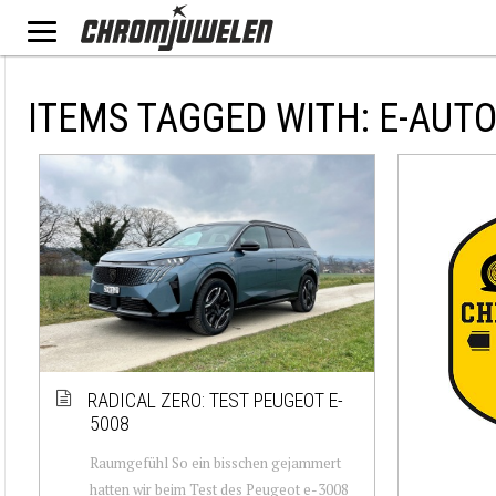
ITEMS TAGGED WITH: E-AUT
RADICAL ZERO: TEST PEUGEOT E-
5008
Raumgefühl So ein bisschen gejammert
hatten wir beim Test des Peugeot e-3008