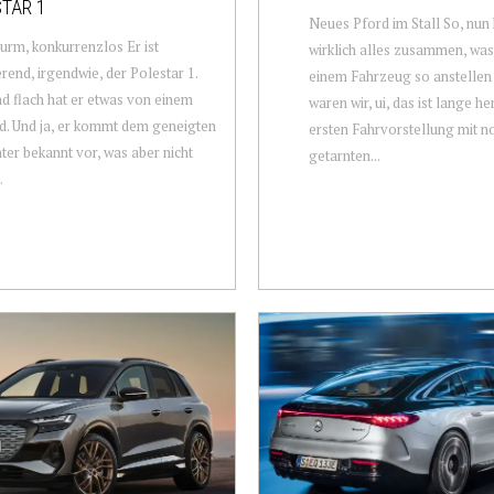
TAR 1
Neues Pford im Stall So, nun
urm, konkurrenzlos Er ist
wirklich alles zusammen, wa
erend, irgendwie, der Polestar 1.
einem Fahrzeug so anstellen 
nd flach hat er etwas von einem
waren wir, ui, das ist lange he
. Und ja, er kommt dem geneigten
ersten Fahrvorstellung mit n
ter bekannt vor, was aber nicht
getarnten...
.