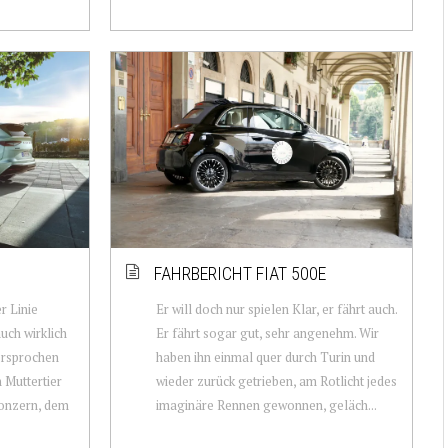
FAHRBERICHT FIAT 500E
r Linie
Er will doch nur spielen Klar, er fährt auch.
uch wirklich
Er fährt sogar gut, sehr angenehm. Wir
versprochen
haben ihn einmal quer durch Turin und
m Muttertier
wieder zurück getrieben, am Rotlicht jedes
onzern, dem
imaginäre Rennen gewonnen, geläch...