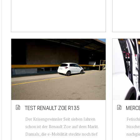
TEST RENAULT ZOE R135
MERCE
Der Krisengewinnler Seit sieben Jahren
Fetischi
schon ist der Renault Zoe auf dem Markt.
bissche
Damals, die e-Mobilität steckte noch tief
nachgie