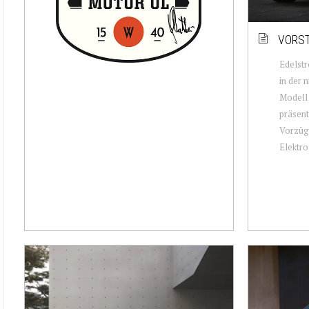
VORST
Edelst
in der 
Modell
präsenti
Vorzüg
Elektro