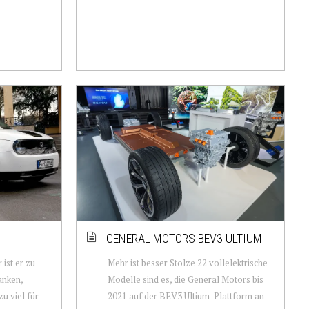
GENERAL MOTORS BEV3 ULTIUM
 ist er zu
Mehr ist besser Stolze 22 vollelektrische
anken,
Modelle sind es, die General Motors bis
zu viel für
2021 auf der BEV3 Ultium-Plattform an