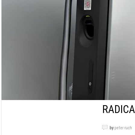
RADICA
by
peter ruch