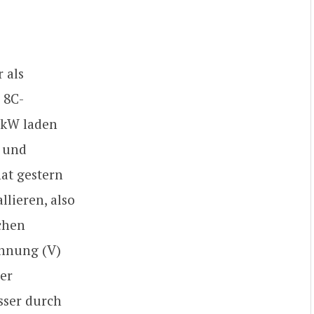
 als
 8C-
0 kW laden
t und
hat gestern
lieren, also
schen
annung (V)
er
sser durch