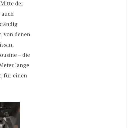
Mitte der
h auch
ständig
t, von denen
issan,
mousine – die
 Meter lange
, für einen