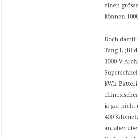
einen gröss
können 1000
Doch damit n
Tang L (Bild
1000-V-Archi
Superschnel
kWh-Batteri
chinesischen
ja gar nicht
400 Kilomete
an, aber übe