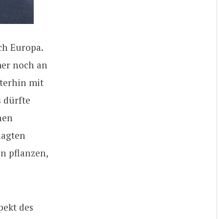
ch Europa.
mer noch an
terhin mit
 dürfte
hen
lagten
en pflanzen,
pekt des