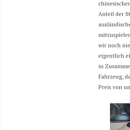
chinesische
Anteil der S
ausländisch
mitzuspielen
wir noch ni
eigentlich e
in Zusammena
Fahrzeug, da
Preis von un