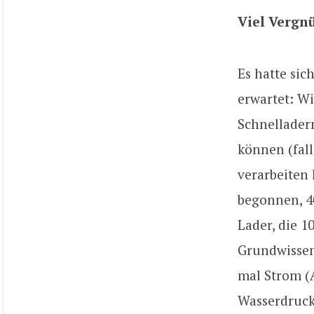
Viel Vergn
Es hatte sic
erwartet: W
Schnelladern
können (fall
verarbeiten 
begonnen, 4
Lader, die 1
Grundwissen
mal Strom (
Wasserdruck