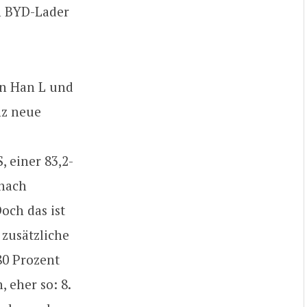
n BYD-Lader
en Han L und
nz neue
 einer 83,2-
(nach
och das ist
 zusätzliche
80 Prozent
 eher so: 8.