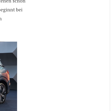
stehen schon
beginnt bei
n