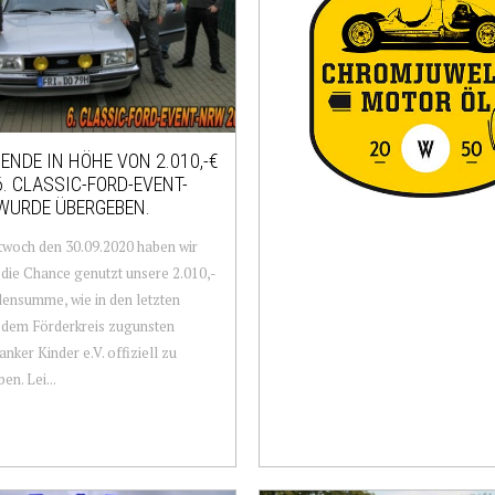
PENDE IN HÖHE VON 2.010,-€
. CLASSIC-FORD-EVENT-
WURDE ÜBERGEBEN.
woch den 30.09.2020 haben wir
 die Chance genutzt unsere 2.010,-
ensumme, wie in den letzten
 dem Förderkreis zugunsten
anker Kinder e.V. offiziell zu
en. Lei...