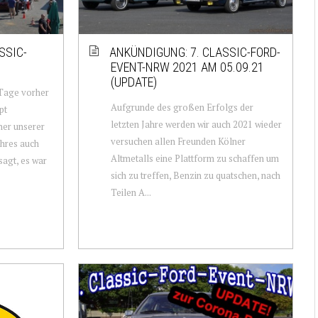
SSIC-
ANKÜNDIGUNG: 7. CLASSIC-FORD-
EVENT-NRW 2021 AM 05.09.21
(UPDATE)
Tage vorher
Aufgrunde des großen Erfolgs der
pt
letzten Jahre werden wir auch 2021 wieder
iner unserer
versuchen allen Freunden Kölner
hres auch
Altmetalls eine Plattform zu schaffen um
sagt, es war
sich zu treffen, Benzin zu quatschen, nach
Teilen A...