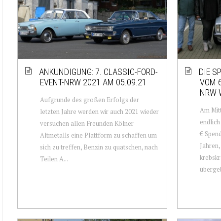
ANKÜNDIGUNG: 7. CLASSIC-FORD-
DIE S
EVENT-NRW 2021 AM 05.09.21
VOM 6
NRW 
Aufgrunde des großen Erfolgs der
Am Mitt
letzten Jahre werden wir auch 2021 wieder
endlich
versuchen allen Freunden Kölner
€ Spend
Altmetalls eine Plattform zu schaffen um
Jahren,
sich zu treffen, Benzin zu quatschen, nach
krebskr
Teilen A...
übergeb