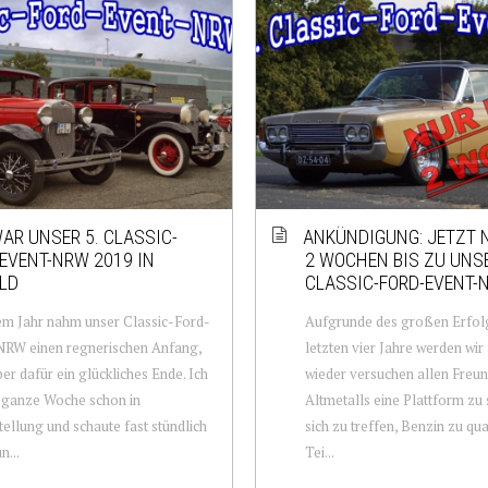
AR UNSER 5. CLASSIC-
ANKÜNDIGUNG: JETZT 
EVENT-NRW 2019 IN
2 WOCHEN BIS ZU UNS
LD
CLASSIC-FORD-EVENT-
em Jahr nahm unser Classic-Ford-
Aufgrunde des großen Erfol
NRW einen regnerischen Anfang,
letzten vier Jahre werden wir
ber dafür ein glückliches Ende. Ich
wieder versuchen allen Freu
 ganze Woche schon in
Altmetalls eine Plattform zu
ellung und schaute fast stündlich
sich zu treffen, Benzin zu qu
n...
Tei...