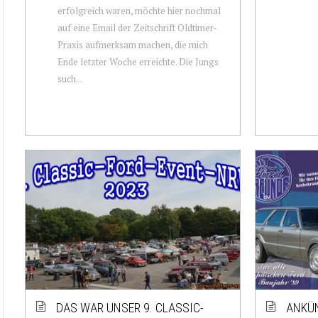
erfolgreich waren, möchte hier nochmal
auf eine Email der Zeitschrift Oldtimer-
Praxis aufmerksam machen, die mich
Ende letzter Woche erreichte. Die Jungs
such...
DAS WAR UNSER 9. CLASSIC-
ANKÜN