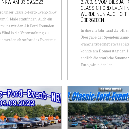
-NRW AM 03.09.2023
2.700,-€ VOM DIESJÄH
CLASSIC-FORD-EVENT-
ird unser Classic-Ford-Event-NRW
WURDE NUN AUCH OFFI
um 9. Male stattfinden. Auch ein
ÜBERGEBEN.
m uns mit den Alt Ford Freunden
In diesem Jahr fand die offizi
n Wind in die Veranstaltung zu
Übergabe der Spendensumm
Sie werden ab sofort das Event mit
krankheitsbedingt etwas später
konnte am Donnerstag den 1
endlich die stattliche Summe 
Euro, wie in den let...