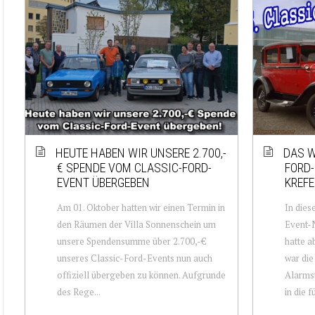
HEUTE HABEN WIR UNSERE 2.700,-
DAS W
€ SPENDE VOM CLASSIC-FORD-
FORD-
EVENT ÜBERGEBEN
KREFE
Am 01. Oktober hatten wir einen Termin in
In dies
den Räumen der Villa Sonnenschein um
Event-
unsere Spendensumme über 2.700,-€
hatte a
unseres Classic-Ford-Events nun auch
war die
offiziell übergeben zu können. Aufgrunde
Alarmst
des Rege...
in die fü