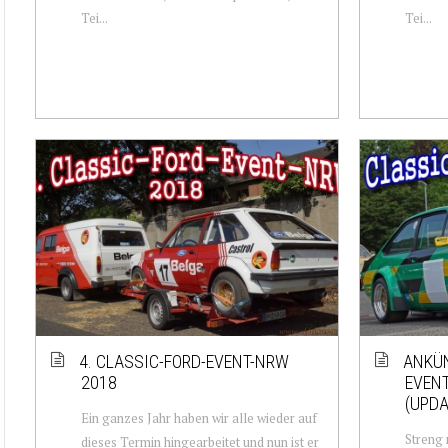
Tei...
Tei...
4. CLASSIC-FORD-EVENT-NRW
ANKÜN
2018
EVENT
(UPDA
Ein ganzes Jahr haben wir alle wieder auf
Streng 
dieses Termin hingearbeitet und nun ist er