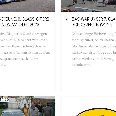
DIGUNG: 8. CLASSIC-FORD-
DAS WAR UNSER 7. CLA
-NRW AM 04.09.2022
FORD-EVENT-NRW `21
uten Dinge sind 8 und deswegen
Wochenlange Vorbereitung, 
wir auch 2022 wieder versuchen
noch gezittert, ob es überhau
reunden Kölner Altmetalls eine
stattfinden darf und nun ist e
rm zu schaffen um sich zu treffen,
phänomenalsten Tage des Ja
zu quatschen, nach Teilen
schon wieder vorbei. Kurz ge
u z...
atemberau...