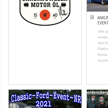
ANKÜN
EVENT
Aller g
werden 
allen F
Plattfo
Benzin 
Ausscha