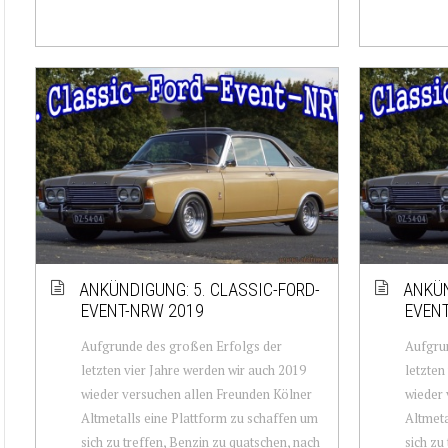
ANKÜNDIGUNG: 5. CLASSIC-FORD-
ANKÜN
EVENT-NRW 2019
EVENT
Aufgrunde des großen Erfolgs der
Aufgru
letzten vier Jahre werden wir auch 2019
letzten
wieder versuchen allen Freunden Kölner
wieder 
Altmetalls eine Plattform zu schaffen um
Altmeta
sich zu treffen, Benzin zu quatschen, nach
sich zu