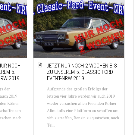
NUR NOCH
JETZT NUR NOCH 2 WOCHEN BIS
EREM 5.
ZU UNSEREM 5. CLASSIC-FORD-
NRW 2019
EVENT-NRW 2019
gs der
Aufgrunde des großen Erfolgs der
 auch 2019
letzten vier Jahre werden wir auch 2019
nden Kölner
wieder versuchen allen Freunden Kölner
 schaffen um
Altmetalls eine Plattform zu schaffen um
atschen, nach
sich zu treffen, Benzin zu quatschen, nach
Tei...