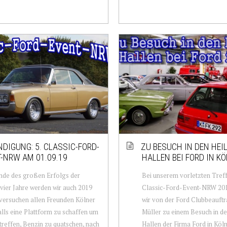
DIGUNG: 5. CLASSIC-FORD-
ZU BESUCH IN DEN HEI
-NRW AM 01.09.19
HALLEN BEI FORD IN KÖ
nde des großen Erfolgs der
Bei unserem vorletzten Treff
 vier Jahre werden wir auch 2019
Classic-Ford-Event-NRW 201
versuchen allen Freunden Kölner
wir von der Ford Clubbeauft
lls eine Plattform zu schaffen um
Müller zu einem Besuch in de
 treffen, Benzin zu quatschen, nach
Hallen der Firma Ford in Köl