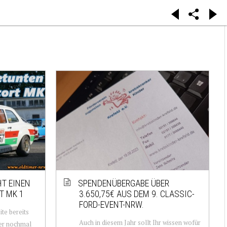
HT EINEN
SPENDENÜBERGABE ÜBER
T MK 1
3.650,75€ AUS DEM 9. CLASSIC-
FORD-EVENT-NRW.
ite bereits
Auch in diesem Jahr sollt Ihr wissen wofür
ier nochmal