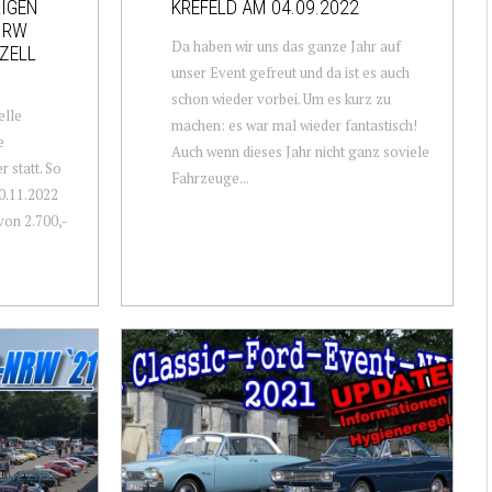
RIGEN
KREFELD AM 04.09.2022
NRW
Da haben wir uns das ganze Jahr auf
ZELL
unser Event gefreut und da ist es auch
schon wieder vorbei. Um es kurz zu
elle
machen: es war mal wieder fantastisch!
e
Auch wenn dieses Jahr nicht ganz soviele
 statt. So
Fahrzeuge...
0.11.2022
von 2.700,-