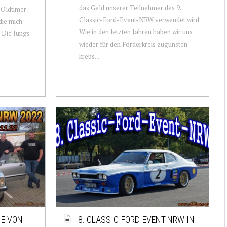
das Geld unserer Teilnehmer des 9.
t Oldtimer-
Classic-Ford-Event-NRW verwendet wird.
die mich
Wie in den letzten Jahren haben wir uns
. Die Jungs
wieder für den Förderkreis zugunsten
krebs...
HE VON
8. CLASSIC-FORD-EVENT-NRW IN