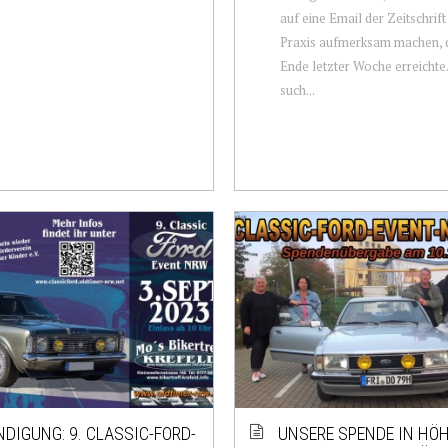
auf eine Email der Zeitschrif
Praxis aufmerksam machen, 
Ende letzter Woche erreichte
such...
DIGUNG: 9. CLASSIC-FORD-
UNSERE SPENDE IN HÖ