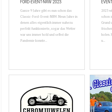
FORD-EVENT-NRW 2023
EVENT
Ganze 9 Jahre gibt es nun schon das
2023 w
Classic-Ford-Event-NRW. Neun Jahre in
schon z
denen alles eigentlich immer nahezu
Grund u
perfekt funktionierte, sogar das Wetter
frische
war uns immer hold und selbst die
holen. 
Pandemie konnte...
u...