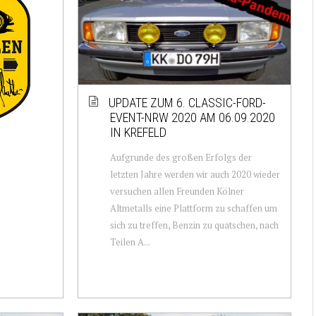
UPDATE ZUM 6. CLASSIC-FORD-
EVENT-NRW 2020 AM 06.09.2020
IN KREFELD
Aufgrunde des großen Erfolgs der
letzten Jahre werden wir auch 2020 wieder
versuchen allen Freunden Kölner
Altmetalls eine Plattform zu schaffen um
sich zu treffen, Benzin zu quatschen, nach
Teilen A...