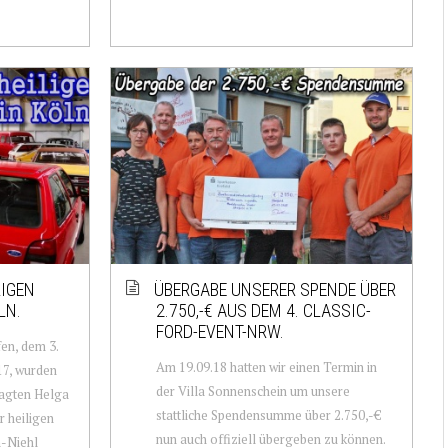
LIGEN
ÜBERGABE UNSERER SPENDE ÜBER
LN.
2.750,-€ AUS DEM 4. CLASSIC-
FORD-EVENT-NRW.
en, dem 3.
Am 19.09.18 hatten wir einen Termin in
7, wurden
der Villa Sonnenschein um unsere
ragten Helga
stattliche Spendensumme über 2.750,-€
r heiligen
nun auch offiziell übergeben zu können.
n-Niehl