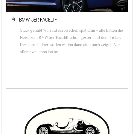
BMW 5ER FACELIFT
Glück gehabt Wir sind ein bisschen spät dran – alle hatten die
News zum BMW 5er Facelift schon gestern auf dem Ticker.
Der Form halber wollen wir ihn dann aber auch zeigen. Vor
allem: weil man ihn he...