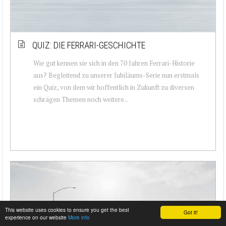
QUIZ: DIE FERRARI-GESCHICHTE
Wie gut kennen sie sich in den 70 Jahren Ferrari-Historie
aus? Begleitend zu unserer Jubiläums-Serie nun erstmals
ein Quiz, von dem wir hoffentlich in Zukunft zu diversen
schrägen Themen noch weitere...
This website uses cookies to ensure you get the best
Got it!
experience on our website
More info