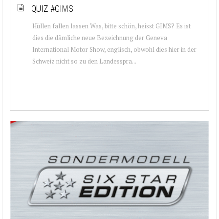
QUIZ #GIMS
Hüllen fallen lassen Was, bitte schön, heisst GIMS? Es ist
dies die dämliche neue Bezeichnung der Geneva
International Motor Show, englisch, obwohl dies hier in der
Schweiz nicht so zu den Landesspra...