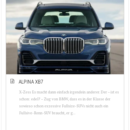
ALPINA XB7
X-Zess Es macht dann einfach irgendein anderer. Der – ist es
schon: edel? – Zug von BMW, dass es in der Klasse der
sowieso schon exzessive Fullsize-SUVs nicht auch ein
Fullsive-Renn-SUV braucht, er g...