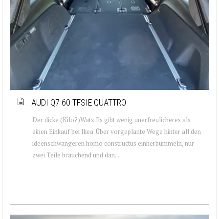
AUDI Q7 60 TFSIE QUATTRO
Der dicke (Kilo?)Watz Es gibt wenig unerfreulicheres als
einen Einkauf bei Ikea. Über vorgeplante Wege hinter all den
ideenschwangeren homo constructus einherbummeln, nur
zwei Teile brauchend und dan...