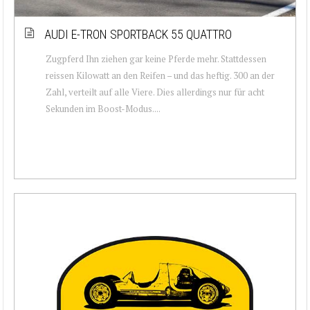
AUDI E-TRON SPORTBACK 55 QUATTRO
Zugpferd Ihn ziehen gar keine Pferde mehr. Stattdessen
reissen Kilowatt an den Reifen – und das heftig. 300 an der
Zahl, verteilt auf alle Viere. Dies allerdings nur für acht
Sekunden im Boost-Modus....