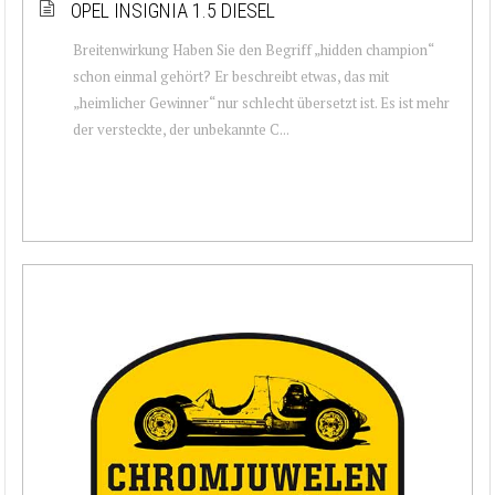
OPEL INSIGNIA 1.5 DIESEL
Breitenwirkung Haben Sie den Begriff „hidden champion“
schon einmal gehört? Er beschreibt etwas, das mit
„heimlicher Gewinner“ nur schlecht übersetzt ist. Es ist mehr
der versteckte, der unbekannte C...