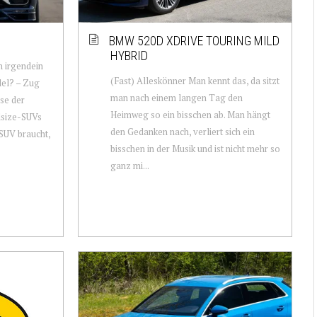
BMW 520D XDRIVE TOURING MILD
HYBRID
h irgendein
(Fast) Alleskönner Man kennt das, da sitzt
del? – Zug
man nach einem langen Tag den
se der
Heimweg so ein bisschen ab. Man hängt
lsize-SUVs
den Gedanken nach, verliert sich ein
-SUV braucht,
bisschen in der Musik und ist nicht mehr so
ganz mi...