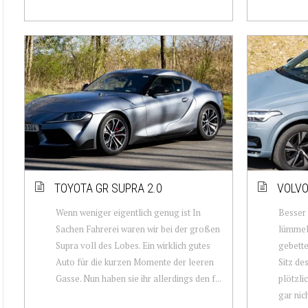
TOYOTA GR SUPRA 2.0
VOLVO
Wenn weniger eigentlich genug ist In
Besser 
Sachen Fahrerei waren wir bei der großen
lümmels
Supra voll des Lobes. Ein wirklich gutes
gebette
Auto für die kurzen Momente der leeren
Sitz de
Gasse. Nun haben sie ihr allerdings den f...
plötzli
gar nich