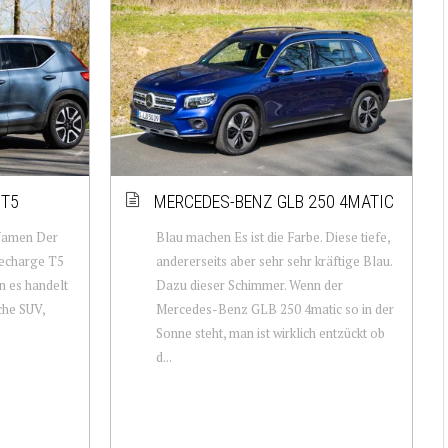
 T5
MERCEDES-BENZ GLB 250 4MATIC
 Namen Der
Blau machen Es ist die Farbe. Diese tiefe,
echarge T5
andererseits aber sehr sehr kräftige Blau.
 es handelt
Dazu dieser Schimmer. Wenn der
sche SUV,
Mercedes-Benz GLB 250 4matic so in der
Sonne steht, man ist wirklich entzückt ob
d...