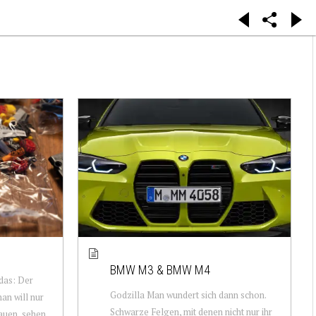
BMW M3 & BMW M4
 das: Der
Godzilla Man wundert sich dann schon.
an will nur
Schwarze Felgen, mit denen nicht nur ihr
auen, sehen