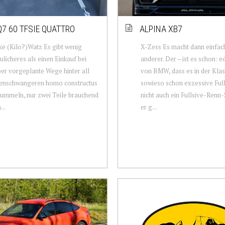
Q7 60 TFSIE QUATTRO
ALPINA XB7
ke (Kilo?)Watz Es gibt wenig
X-Zess Es macht dann einfac
ulicheres als einen Einkauf bei
anderer. Der – ist es schon: e
ber vorgeplante Wege hinter all
von BMW, dass es in der Klas
eenschwangeren homo constructus
sowieso schon exzessive Ful
ummeln, nur zwei Teile brauchend
nicht auch ein Fullsive-Renn
..
er g...