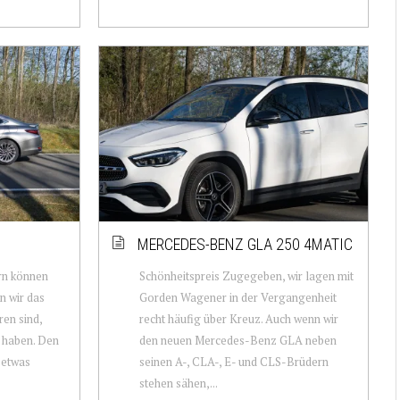
MERCEDES-BENZ GLA 250 4MATIC
ern können
Schönheitspreis Zugegeben, wir lagen mit
n wir das
Gorden Wagener in der Vergangenheit
ren sind,
recht häufig über Kreuz. Auch wenn wir
 haben. Den
den neuen Mercedes-Benz GLA neben
 etwas
seinen A-, CLA-, E- und CLS-Brüdern
stehen sähen,...