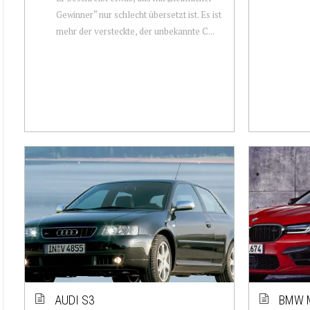
Gewinner“ nur schlecht übersetzt ist. Es ist
mehr der versteckte, der unbekannte C...
AUDI S3
BMW 