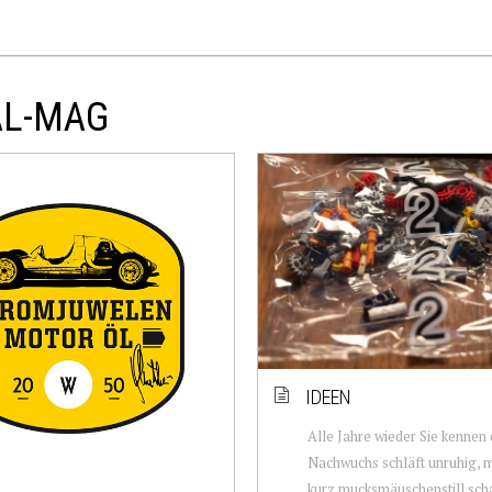
AL-MAG
IDEEN
Alle Jahre wieder Sie kennen
Nachwuchs schläft unruhig, m
kurz mucksmäuschenstill sch