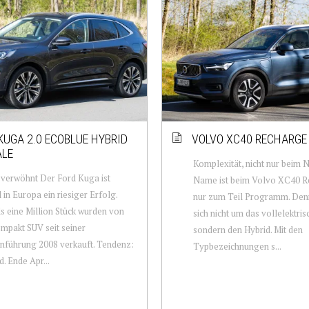
KUGA 2.0 ECOBLUE HYBRID
VOLVO XC40 RECHARGE
ALE
Komplexität, nicht nur beim
verwöhnt Der Ford Kuga ist
Name ist beim Volvo XC40 R
l in Europa ein riesiger Erfolg.
nur zum Teil Programm. Denn
s eine Million Stück wurden von
sich nicht um das vollelektri
pakt SUV seit seiner
sondern den Hybrid. Mit den
nführung 2008 verkauft. Tendenz:
Typbezeichnungen s...
d. Ende Apr...