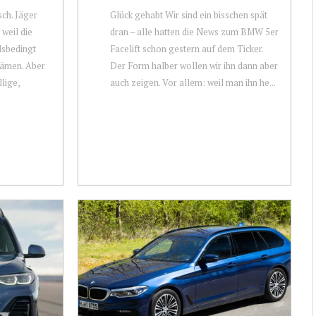
ch. Jäger
Glück gehabt Wir sind ein bisschen spät
 weil die
dran – alle hatten die News zum BMW 5er
dsbedingt
Facelift schon gestern auf dem Ticker.
kämen. Aber
Der Form halber wollen wir ihn dann aber
llige,
auch zeigen. Vor allem: weil man ihn he...