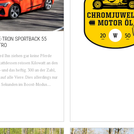
E-TRON SPORTBACK 55
TRO
d Ihn ziehen gar keine Pferde
tattdessen reissen Kilowatt an den
– und das heftig. 300 an der Zahl,
 auf alle Viere. Dies allerdings nur
t Sekunden im Boost-Modus....