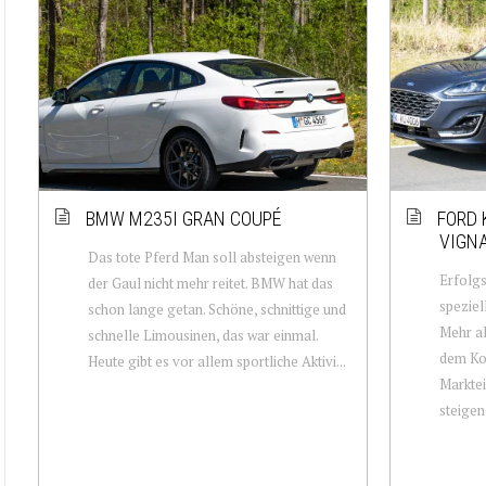
BMW M235I GRAN COUPÉ
FORD 
VIGN
Das tote Pferd Man soll absteigen wenn
Erfolgs
der Gaul nicht mehr reitet. BMW hat das
speziel
schon lange getan. Schöne, schnittige und
Mehr al
schnelle Limousinen, das war einmal.
dem Kom
Heute gibt es vor allem sportliche Aktivi...
Marktei
steigen