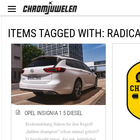
ITEMS TAGGED WITH: RADIC
OPEL INSIGNIA 1.5 DIESEL
Breitenwirkung Haben Sie den Begriff
„hidden champion“ schon einmal gehört?
Er beschreibt etwas, das mit „heimlicher