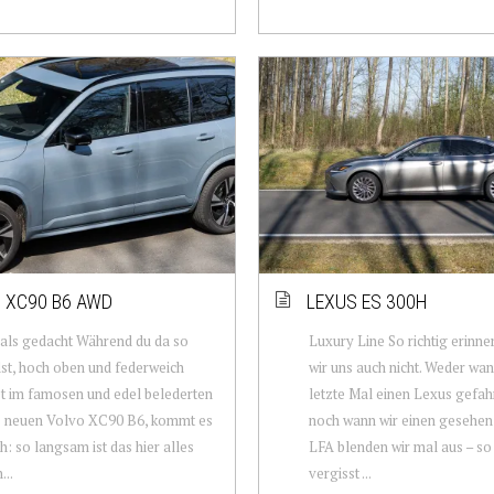
 XC90 B6 AWD
LEXUS ES 300H
als gedacht Während du da so
Luxury Line So richtig erinn
t, hoch oben und federweich
wir uns auch nicht. Weder wan
t im famosen und edel belederten
letzte Mal einen Lexus gefah
s neuen Volvo XC90 B6, kommt es
noch wann wir einen gesehen
ch: so langsam ist das hier alles
LFA blenden wir mal aus – so
...
vergisst ...