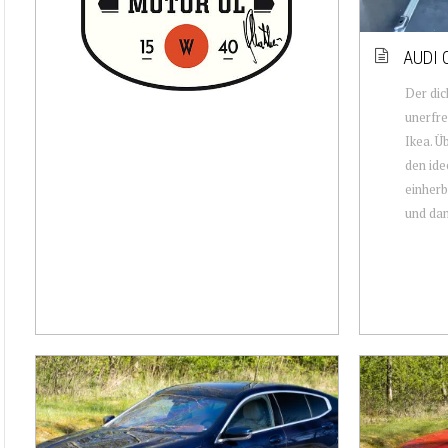
AUDI 
Der dic
unerfre
Ikea. Ü
den id
einherb
und dan.