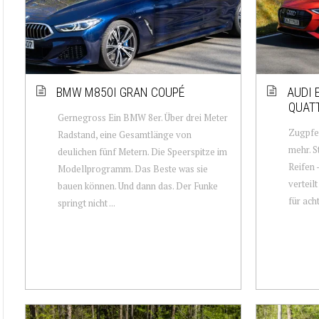
BMW M850I GRAN COUPÉ
AUDI 
QUAT
Gernegross Ein BMW 8er. Über drei Meter
Zugpfer
Radstand, eine Gesamtlänge von
mehr. S
deulichen fünf Metern. Die Speerspitze im
Reifen 
Modellprogramm. Das Beste was sie
verteilt
bauen können. Und dann das. Der Funke
für ach
springt nicht ...