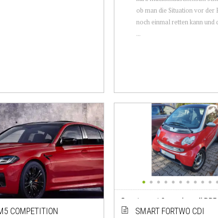
ob man die Situation vor der 
noch einmal retten kann und 
...
M5 COMPETITION
SMART FORTWO CDI