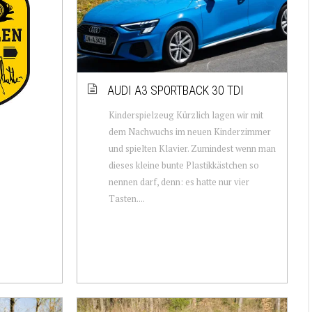
AUDI A3 SPORTBACK 30 TDI
Kinderspielzeug Kürzlich lagen wir mit
dem Nachwuchs im neuen Kinderzimmer
und spielten Klavier. Zumindest wenn man
dieses kleine bunte Plastikkästchen so
nennen darf, denn: es hatte nur vier
Tasten....