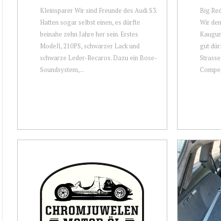
Kleinsparer Wir sind Freunde des Audi S3.
Big Red
Hatten sogar selbst einen, es dürfte
Wir den
beinahe zehn Jahre her sein. Erstes
Kaugum
Modell, 210PS, schwarzer Lack und
gut dür
schwarze Leder-Recaros. Dazu ein Bose-
Strasse
Soundsystem,...
Compe.