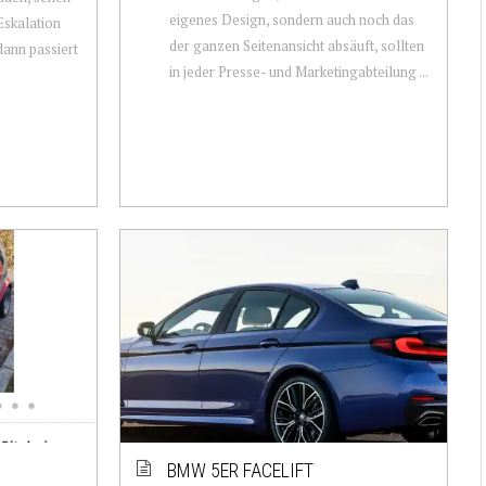
eigenes Design, sondern auch noch das
Eskalation
der ganzen Seitenansicht absäuft, sollten
dann passiert
in jeder Presse- und Marketingabteilung ...
BMW 5ER FACELIFT