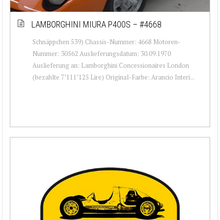
LAMBORGHINI MIURA P400S – #4668
Schnäppchen 539) Chassis-Nummer: 4668 Motoren-
Nummer: 30562 Auslieferungsdatum: 30.09.1970
Auslieferung an: Lamborghini Concessionaires London
(bezahlte 7’111’125 Lire) Original-Farbe: Arancio Interi...