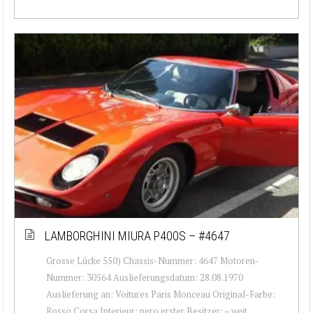
LAMBORGHINI MIURA P400S – #4647
Grosse Lücke 550) Chassis-Nummer: 4647 Motoren-
Nummer: 30564 Auslieferungsdatum: 28.08.1970
Auslieferung an: Voitures Paris Monceau Original-Farbe:
Rosso Corsa Interieur: nero erster Besitzer: – weit...