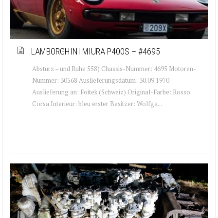
LAMBORGHINI MIURA P400S – #4695
Absturz – und Ruhe 558) Chassis-Nummer: 4695 Motoren-
Nummer: 30568 Auslieferungsdatum: 30.09.1970
Auslieferung an: Foitek (Schweiz) Original-Farbe: Rosso
Corsa Interieur: bleu erster Besitzer: Wolfga...