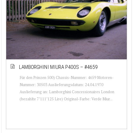
LAMBORGHINI MIURA P400S – #4659
Für den Prinzen 500) Chassis-Nummer: 4659 Motoren-
Nummer: 30503 Auslieferungsdatum: 24.04.1970
Auslieferung an: Lamborghini Concessionaires London
(bezahlte 7’111’125 Lire) Original-Farbe: Verde Miur...