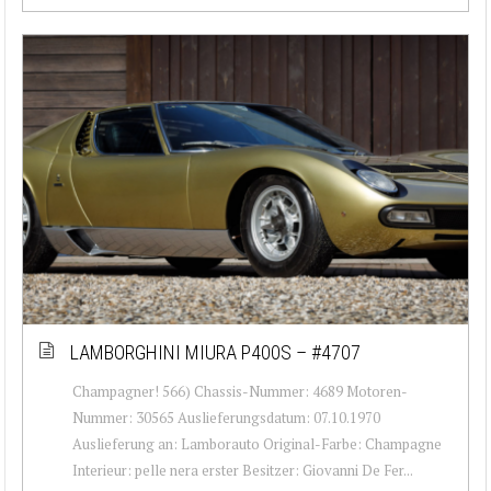
LAMBORGHINI MIURA P400S – #4707
Champagner! 566) Chassis-Nummer: 4689 Motoren-
Nummer: 30565 Auslieferungsdatum: 07.10.1970
Auslieferung an: Lamborauto Original-Farbe: Champagne
Interieur: pelle nera erster Besitzer: Giovanni De Fer...