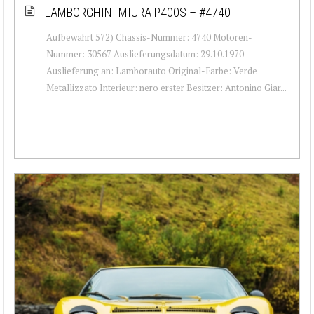
LAMBORGHINI MIURA P400S – #4740
Aufbewahrt 572) Chassis-Nummer: 4740 Motoren-
Nummer: 30567 Auslieferungsdatum: 29.10.1970
Auslieferung an: Lamborauto Original-Farbe: Verde
Metallizzato Interieur: nero erster Besitzer: Antonino Giar...