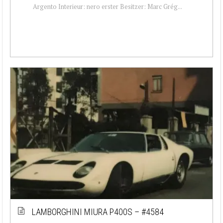
Argento Interieur: nero erster Besitzer: Marc Grég...
LAMBORGHINI MIURA P400S – #4584