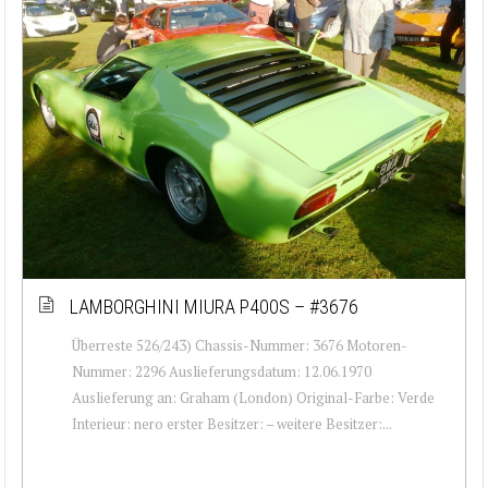
LAMBORGHINI MIURA P400S – #3676
Überreste 526/243) Chassis-Nummer: 3676 Motoren-
Nummer: 2296 Auslieferungsdatum: 12.06.1970
Auslieferung an: Graham (London) Original-Farbe: Verde
Interieur: nero erster Besitzer: – weitere Besitzer:...