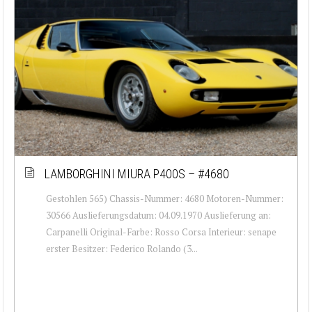
LAMBORGHINI MIURA P400S – #4680
Gestohlen 565) Chassis-Nummer: 4680 Motoren-Nummer:
30566 Auslieferungsdatum: 04.09.1970 Auslieferung an:
Carpanelli Original-Farbe: Rosso Corsa Interieur: senape
erster Besitzer: Federico Rolando (3...