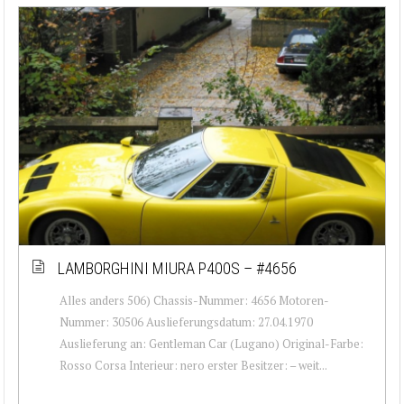
LAMBORGHINI MIURA P400S – #4656
Alles anders 506) Chassis-Nummer: 4656 Motoren-
Nummer: 30506 Auslieferungsdatum: 27.04.1970
Auslieferung an: Gentleman Car (Lugano) Original-Farbe:
Rosso Corsa Interieur: nero erster Besitzer: – weit...