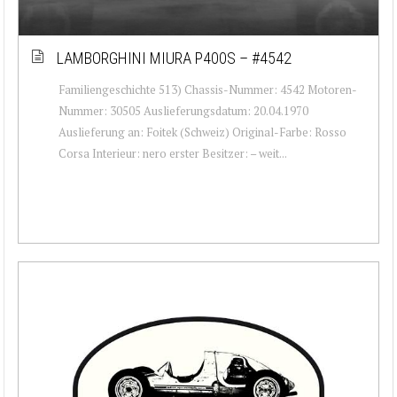
LAMBORGHINI MIURA P400S – #4542
Familiengeschichte 513) Chassis-Nummer: 4542 Motoren-
Nummer: 30505 Auslieferungsdatum: 20.04.1970
Auslieferung an: Foitek (Schweiz) Original-Farbe: Rosso
Corsa Interieur: nero erster Besitzer: – weit...