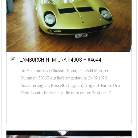
LAMBORGHINI MIURA P400S – #4644
Im Museum 547) Chassis-Nummer: 4644 Motoren-
Nummer: 30563 Auslieferungsdatum: 24.07.1970
Auslieferung an: Bossetti (Cagliari) Original-Farbe: Oro
Metallizzato Interieur: pelle nera erster Besitzer: E...