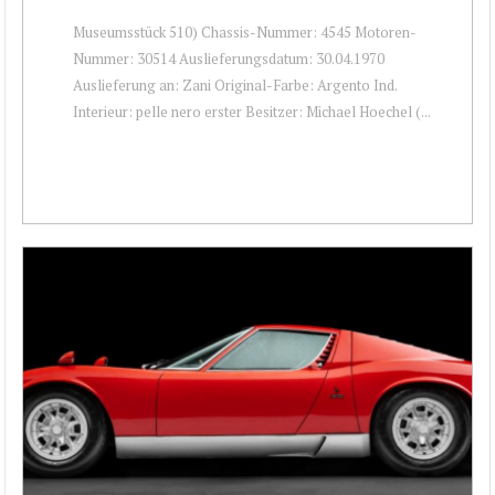
Museumsstück 510) Chassis-Nummer: 4545 Motoren-
Nummer: 30514 Auslieferungsdatum: 30.04.1970
Auslieferung an: Zani Original-Farbe: Argento Ind.
Interieur: pelle nero erster Besitzer: Michael Hoechel (...