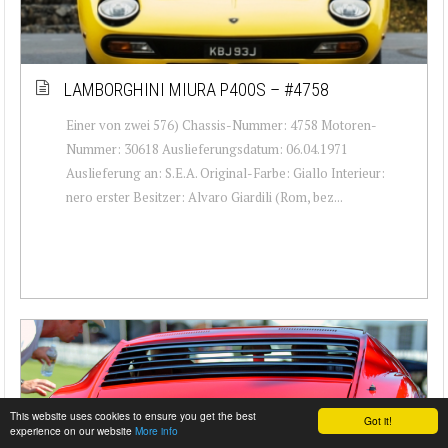
LAMBORGHINI MIURA P400S – #4758
Einer von zwei 576) Chassis-Nummer: 4758 Motoren-
Nummer: 30618 Auslieferungsdatum: 06.04.1971
Auslieferung an: S.E.A. Original-Farbe: Giallo Interieur:
nero erster Besitzer: Alvaro Giardili (Rom, bez...
This website uses cookies to ensure you get the best
Got it!
experience on our website
More info