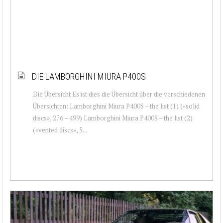
DIE LAMBORGHINI MIURA P400S
Die Übersicht Es ist dies die Übersicht über die verschiedenen
Übersichten: Lamborghini Miura P400S – the list (1) («solid
discs», 276 – 499) Lamborghini Miura P400S – the list (2)
(«vented discs», 5...