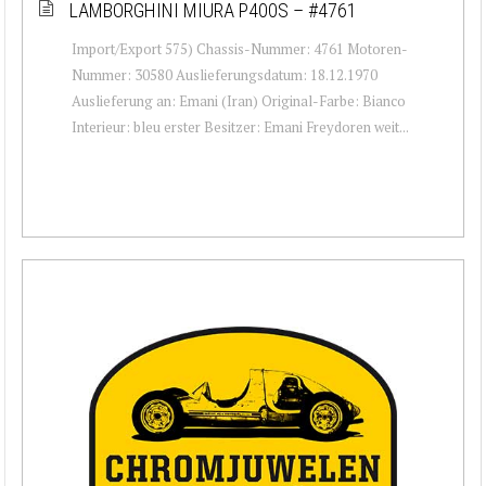
LAMBORGHINI MIURA P400S – #4761
Import/Export 575) Chassis-Nummer: 4761 Motoren-
Nummer: 30580 Auslieferungsdatum: 18.12.1970
Auslieferung an: Emani (Iran) Original-Farbe: Bianco
Interieur: bleu erster Besitzer: Emani Freydoren weit...