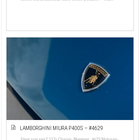
LAMBORGHINI MIURA P400S – #4629
Einer von vier? 553) Chassis-Nummer: 4629 Motoren-