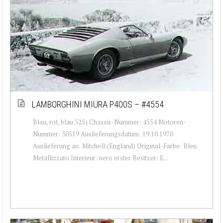
LAMBORGHINI MIURA P400S – #4554
Blau, rot, blau 525) Chassis-Nummer: 4554 Motoren-
Nummer: 30519 Auslieferungsdatum: 19.10.1970
Auslieferung an: Mitchell (England) Original-Farbe: Bleu
Metallizzato Interieur: nero erster Besitzer: E...