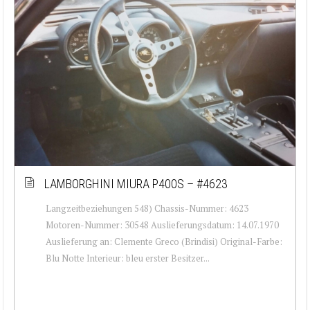
LAMBORGHINI MIURA P400S – #4623
Langzeitbeziehungen 548) Chassis-Nummer: 4623
Motoren-Nummer: 30548 Auslieferungsdatum: 14.07.1970
Auslieferung an: Clemente Greco (Brindisi) Original-Farbe:
Blu Notte Interieur: bleu erster Besitzer...