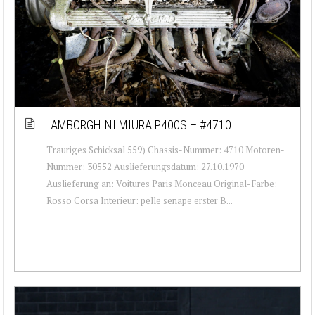
LAMBORGHINI MIURA P400S – #4710
Trauriges Schicksal 559) Chassis-Nummer: 4710 Motoren-
Nummer: 30552 Auslieferungsdatum: 27.10.1970
Auslieferung an: Voitures Paris Monceau Original-Farbe:
Rosso Corsa Interieur: pelle senape erster B...