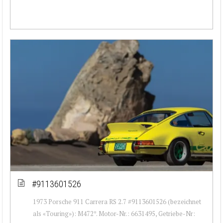
#9113601526
1973 Porsche 911 Carrera RS 2.7 #9113601526 (bezeichnet
als «Touring»): M472*. Motor-Nr.: 6631495, Getriebe-Nr: