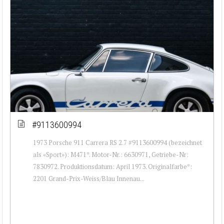
#9113600994
1973 Porsche 911 Carrera RS 2.7 #9113600994 (bezeichnet
als «Sport»): M471*. Motor-Nr.: 6630971, Getriebe-Nr:
7830972. Produktionsdatum: April 1973. Originalfarbe*:
2201 Grand-Prix-Weiss/Blau Innenau...