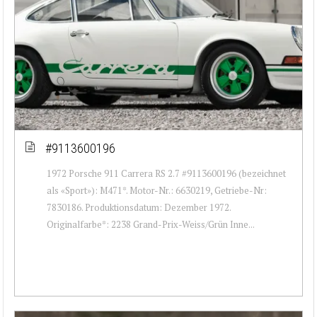
#9113600196
1972 Porsche 911 Carrera RS 2.7 #9113600196 (bezeichnet
als «Sport»): M471*. Motor-Nr.: 6630219, Getriebe-Nr:
7830186. Produktionsdatum: Dezember 1972.
Originalfarbe*: 2238 Grand-Prix-Weiss/Grün Inne...