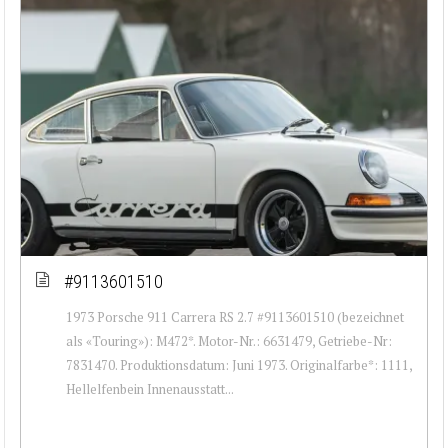
#9113601510
1973 Porsche 911 Carrera RS 2.7 #9113601510 (bezeichnet
als «Touring»): M472*. Motor-Nr.: 6631479, Getriebe-Nr:
7831470. Produktionsdatum: Juni 1973. Originalfarbe*: 1111,
Hellelfenbein Innenausstatt...