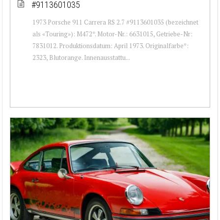
#9113601035
1973 Porsche 911 Carrera RS 2.7 #9113601035 (bezeichnet
als «Touring»): M472*. Motor-Nr.: 6631015, Getriebe-Nr:
7831012. Produktionsdatum: April 1973. Originalfarbe*:
2323, Blutorange. Innenausstattu...