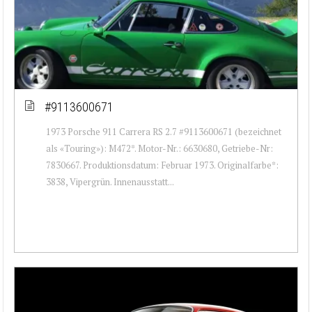
#9113600671
1973 Porsche 911 Carrera RS 2.7 #9113600671 (bezeichnet
als «Touring»): M472*. Motor-Nr.: 6630680, Getriebe-Nr:
7830667. Produktionsdatum: Februar 1973. Originalfarbe*:
3838, Vipergrün. Innenausstatt...