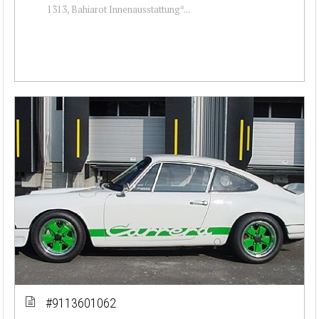
1313, Bahiarot Innenausstattung*...
#9113601062