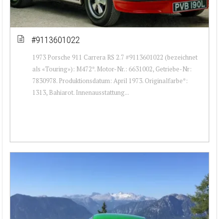
#9113601022
1973 Porsche 911 Carrera RS 2.7 #9113601022 (bezeichnet
als «Touring»): M472*. Motor-Nr.: 6631002, Getriebe-Nr:
7830978. Produktionsdatum: April 1973. Originalfarbe*:
1313, Bahiarot. Innenausstattung...