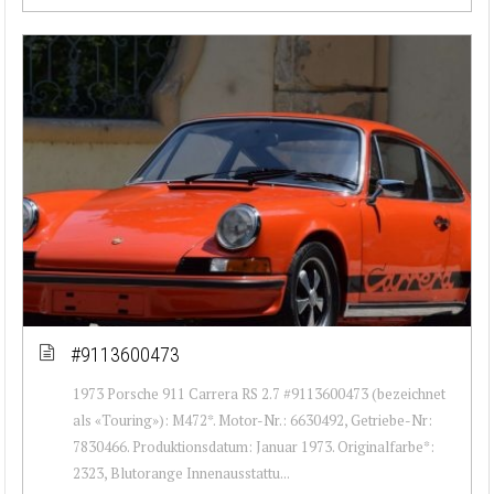
#9113600473
1973 Porsche 911 Carrera RS 2.7 #9113600473 (bezeichnet
als «Touring»): M472*. Motor-Nr.: 6630492, Getriebe-Nr:
7830466. Produktionsdatum: Januar 1973. Originalfarbe*:
2323, Blutorange Innenausstattu...