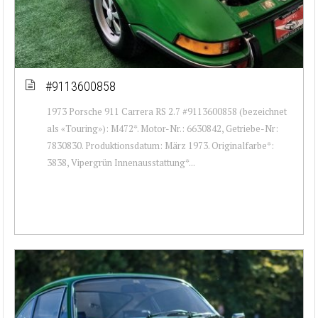
#9113600858
1973 Porsche 911 Carrera RS 2.7 #9113600858 (bezeichnet
als «Touring»): M472*. Motor-Nr.: 6630842, Getriebe-Nr:
7830830. Produktionsdatum: März 1973. Originalfarbe*:
3838, Vipergrün Innenausstattung*...