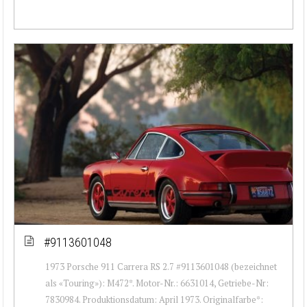
#9113601048
1973 Porsche 911 Carrera RS 2.7 #9113601048 (bezeichnet
als «Touring»): M472*. Motor-Nr.: 6631014, Getriebe-Nr:
7830984. Produktionsdatum: April 1973. Originalfarbe*: