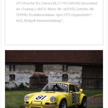
1973 Porsche 911 Carrera RS 2.7 #9113601062 (bezeichnet
als «Touring»): M472*. Motor-Nr.: 6631032, Getriebe-Nr:
7830982. Produktionsdatum: April 1973. Originalfarbe*:
6262, Hellgelb Innenausstattung*...