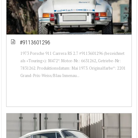
#9113601296
1973 Porsche 911 Carrera RS 2.7 #9113601296 (bezeichnet
als «Touring»): M472*. Motor-Nr.: 6631262, Getriebe-Nr:
7831262. Produktionsdatum: Mai 1973. Originalfarbe*: 2201
Grand-Prix-Weiss/Blau Innenau...