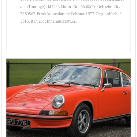
als «Touring»): M472*. Motor-Nr.: 6630579, Getriebe-Nr:
7830563. Produktionsdatum: Februar 1973. Originalfarbe*:
1313, Bahiarot Innenausstattun...