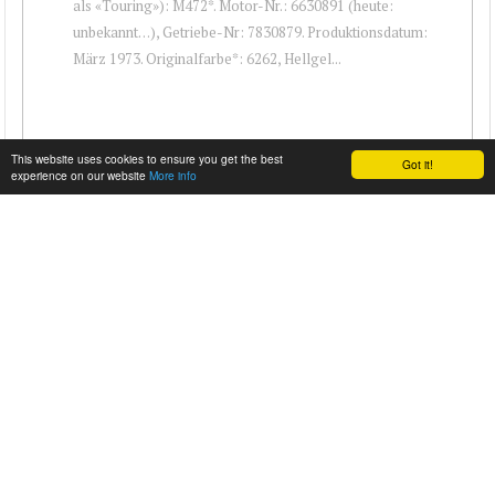
als «Touring»): M472*. Motor-Nr.: 6630891 (heute:
unbekannt…), Getriebe-Nr: 7830879. Produktionsdatum:
März 1973. Originalfarbe*: 6262, Hellgel...
This website uses cookies to ensure you get the best
Got it!
experience on our website
More info