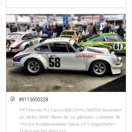
#9113600328
1973 Porsche 911 Carrera RSR 2.8 #9113600328 (bezeichnet
als «RSR»): M491*. Motor-Nr.: (es gibt keine…), Getriebe-Nr:
7931014. Produktionsdatum: Januar 1973. Originalfarbe*:
2238 Grand-Prix-Weiss/Grü...