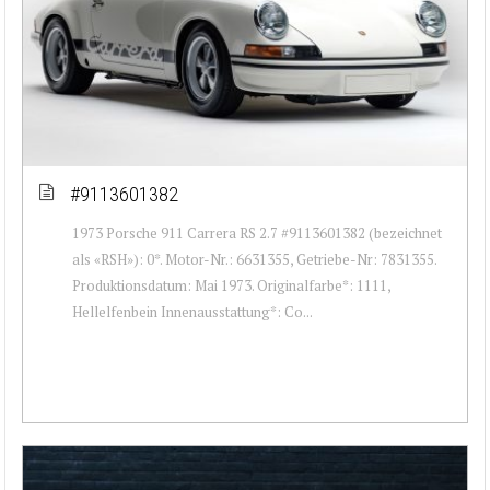
#9113601382
1973 Porsche 911 Carrera RS 2.7 #9113601382 (bezeichnet
als «RSH»): 0*. Motor-Nr.: 6631355, Getriebe-Nr: 7831355.
Produktionsdatum: Mai 1973. Originalfarbe*: 1111,
Hellelfenbein Innenausstattung*: Co...