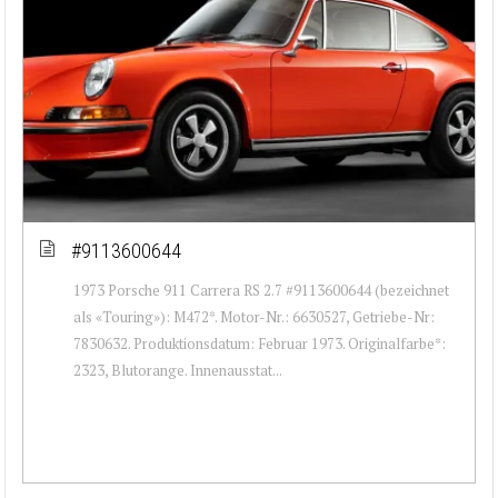
#9113600644
1973 Porsche 911 Carrera RS 2.7 #9113600644 (bezeichnet
als «Touring»): M472*. Motor-Nr.: 6630527, Getriebe-Nr:
7830632. Produktionsdatum: Februar 1973. Originalfarbe*:
2323, Blutorange. Innenausstat...