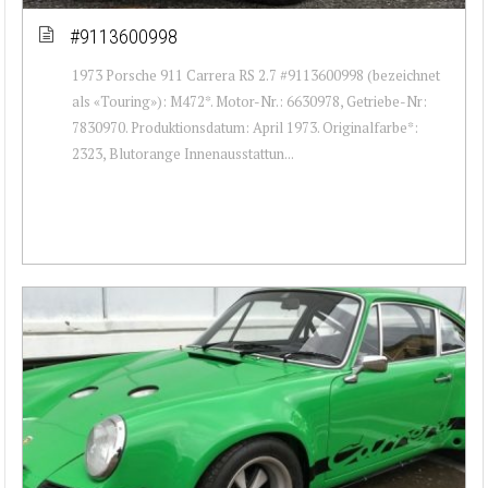
#9113600998
1973 Porsche 911 Carrera RS 2.7 #9113600998 (bezeichnet
als «Touring»): M472*. Motor-Nr.: 6630978, Getriebe-Nr:
7830970. Produktionsdatum: April 1973. Originalfarbe*:
2323, Blutorange Innenausstattun...