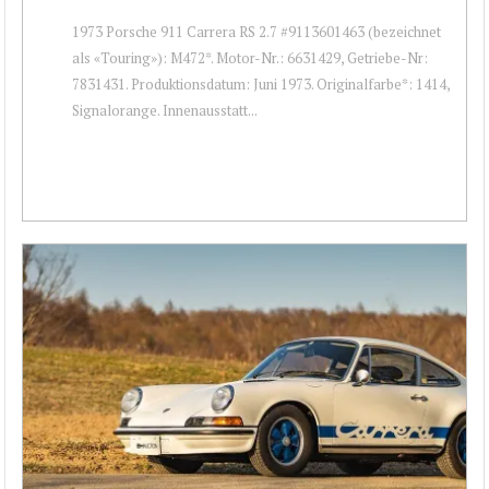
1973 Porsche 911 Carrera RS 2.7 #9113601463 (bezeichnet
als «Touring»): M472*. Motor-Nr.: 6631429, Getriebe-Nr:
7831431. Produktionsdatum: Juni 1973. Originalfarbe*: 1414,
Signalorange. Innenausstatt...