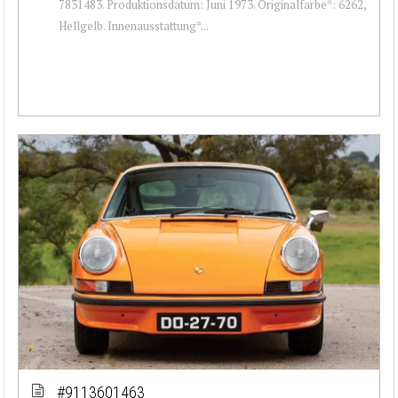
7831483. Produktionsdatum: Juni 1973. Originalfarbe*: 6262,
Hellgelb. Innenausstattung*...
#9113601463