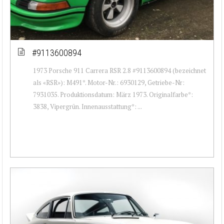
#9113600894
1973 Porsche 911 Carrera RSR 2.8 #9113600894 (bezeichnet
als «RSR»): M491*. Motor-Nr.: 6930129, Getriebe-Nr:
7931035. Produktionsdatum: März 1973. Originalfarbe*:
3838, Vipergrün. Innenausstattung*: ...