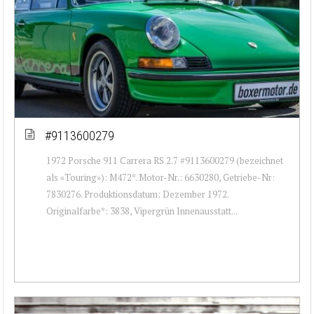
#9113600279
1972 Porsche 911 Carrera RS 2.7 #9113600279 (bezeichnet
als «Touring»): M472*. Motor-Nr.: 6630280, Getriebe-Nr:
7830276. Produktionsdatum: Dezember 1972.
Originalfarbe*: 3838, Vipergrün Innenausstatt...