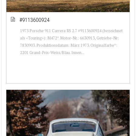
#9113600924
1973 Porsche 911 Carrera RS 2.7 #9113600924 (bezeichnet
als «Touring»): M472*. Motor-Nr.: 6630913, Getriebe-Nr:
7830903. Produktionsdatum: März 1973. Originalfarbe*:
2201 Grand-Prix-Weiss/Blau. Innen...