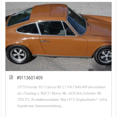
#9113601409
1973 Porsche 911 Carrera RS 2.7 #9113601409 (bezeichnet
als «Touring»): M472*. Motor-Nr.: 6631364, Getriebe-Nr:
7831371. Produktionsdatum: Mai 1973. Originalfarbe*: 5454,
Sepiabraun. Innenausstattung...