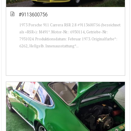
#9113600756
1973 Porsche 911 Carrera RSR 2.8 #9113600756 (bezeichnet
als «RSR»): M491*. Motor-Nr.: 6930114, Getriebe-Nr:
7931024. Produktionsdatum: Februar 1973. Originalfarbe*:
6262, Hellgelb. Innenausstattung*...