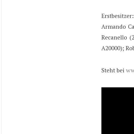
Erstbesitze
Armando Cas
Recanello (
A20000); Rob
Steht bei
ww