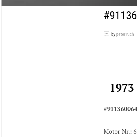
#91136
by
peter ruch
1973
#91136006
Motor-Nr.: 6