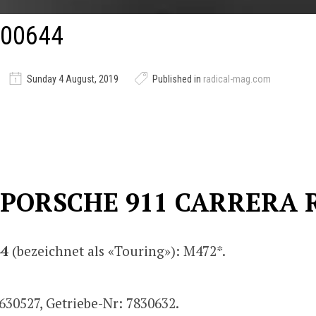
00644
Sunday 4 August, 2019
Published in
radical-mag.com
 PORSCHE 911 CARRERA R
44
(bezeichnet als «Touring»): M472*.
630527, Getriebe-Nr: 7830632.