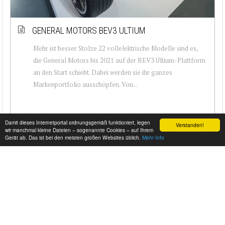
GENERAL MOTORS BEV3 ULTIUM
Mehr ist besser Stolze 22 vollelektrische Modelle sind es,
die General Motors bis 2021 auf der BEV3 Ultium-Plattform
an den Start schiebt. Dabei werden sie ihr ganzes
Markenportfolio ausschöpfen. Von...
Damit dieses Internetportal ordnungsgemäß funktioniert, legen
Verstanden!
wir manchmal kleine Dateien – sogenannte Cookies – auf Ihrem
Gerät ab. Das ist bei den meisten großen Websites üblich.
Mehr Info