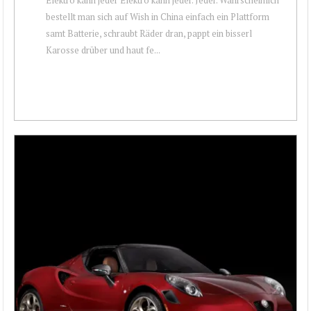
bestellt man sich auf Wish in China einfach ein Plattform
samt Batterie, schraubt Räder dran, pappt ein bisserl
Karosse drüber und haut fe...