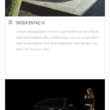
SKODA ENYAQ IV
(Teurer) Raumgleiter In erster Linie hoffen wir, dass Skoda
dann auch wirklich alles erfüllen kann, was da versprochen
wird. In absehbarer Zeit. Beim Muttertier aller Stromer aus
dem VW-Konzern, dem ...