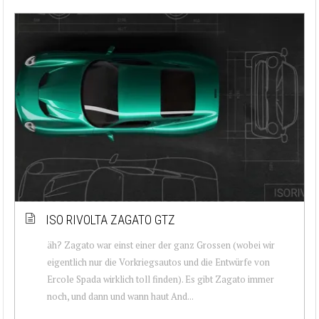
ISO RIVOLTA ZAGATO GTZ
äh? Zagato war einst einer der ganz Grossen (wobei wir
eigentlich nur die Vorkriegsautos und die Entwürfe von
Ercole Spada wirklich toll finden). Es gibt Zagato immer
noch, und dann und wann haut And...