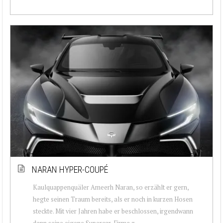
NARAN HYPER-COUPÉ
Kaulquappenquäler Ameerh Naran, so erzählt er gern,
hegte seinen Traum bereits, als er noch in kurzen Hosen
steckte. Mit vier Jahren habe er beschlossen, irgendwann
dann seine eigene Supercar-Firma z...