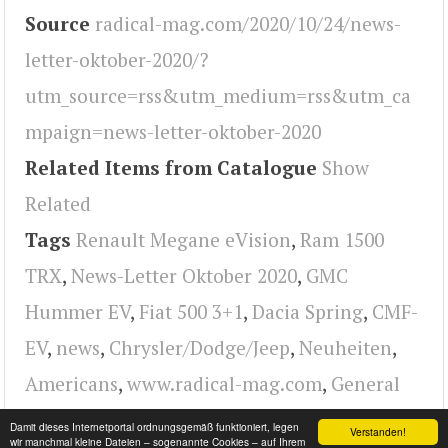
Source
radical-mag.com/2020/10/24/news-
letter-oktober-2020/?
utm_source=rss&utm_medium=rss&utm_ca
mpaign=news-letter-oktober-2020
Related Items from Catalogue
Show
Related
Tags
Renault Megane eVision
,
Ram 1500
TRX
,
News-Letter Oktober 2020
,
GMC
Hummer EV
,
Fiat 500 3+1
,
Dacia Spring
,
CMF-
EV
,
news
,
Chrysler/Dodge/Jeep
,
Neuheiten
,
Americans
,
www.radical-mag.com
,
General
Motors
,
radical
Damit dieses Internetportal ordnungsgemäß funktioniert, legen
Verstanden!
wir manchmal kleine Dateien – sogenannte Cookies – auf Ihrem