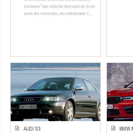
Gewinner“ nur schlecht übersetzt ist. Es ist
mehr der versteckte, der unbekannte C...
AUDI S3
BMW 