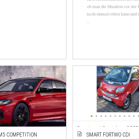
ob man die Situation vor der 
noch einmal retten kann und 
...
M5 COMPETITION
SMART FORTWO CDI