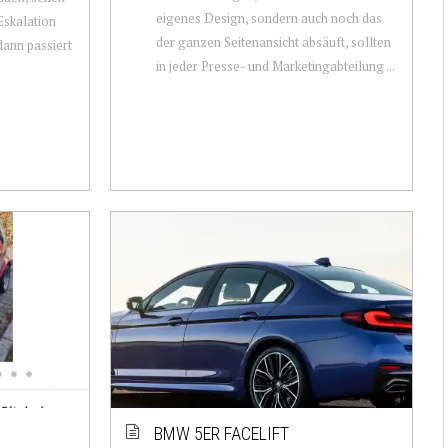
eigenes Design, sondern auch noch das
Eskalation
der ganzen Seitenansicht absäuft, sollten
dann passiert
in jeder Presse- und Marketingabteilung ...
BMW 5ER FACELIFT