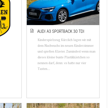
AUDI A3 SPORTBACK 30 TDI
Kinderspielzeug Kürzlich lagen wir mit
dem Nachwuchs im neuen Kinderzimmer
und spielten Klavier. Zumindest wenn man
dieses kleine bunte Plastikkästchen so
nennen darf, denn: es hatte nur vier
Tasten....