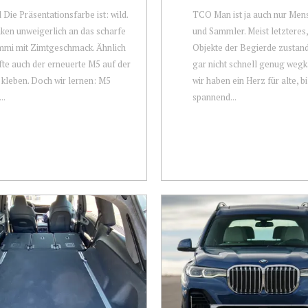
 Die Präsentationsfarbe ist: wild.
TCO Man ist ja auch nur Mens
ken unweigerlich an das scharfe
und Sammler. Meist letzteres,
mi mit Zimtgeschmack. Ähnlich
Objekte der Begierde zustan
fte auch der erneuerte M5 auf der
gar nicht schnell genug weg
 kleben. Doch wir lernen: M5
wir haben ein Herz für alte, bi
..
spannend...