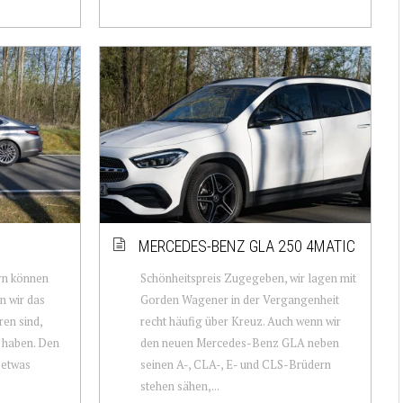
MERCEDES-BENZ GLA 250 4MATIC
ern können
Schönheitspreis Zugegeben, wir lagen mit
n wir das
Gorden Wagener in der Vergangenheit
ren sind,
recht häufig über Kreuz. Auch wenn wir
 haben. Den
den neuen Mercedes-Benz GLA neben
 etwas
seinen A-, CLA-, E- und CLS-Brüdern
stehen sähen,...