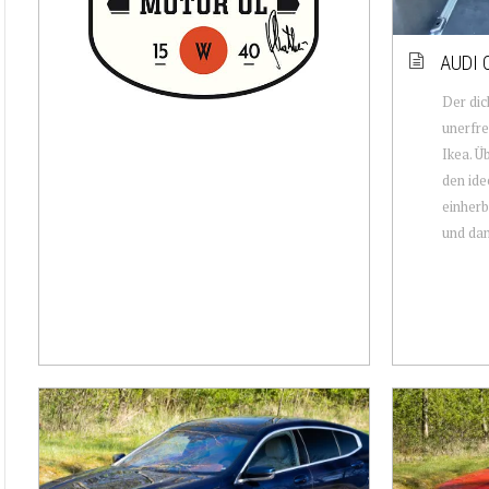
AUDI 
Der dic
unerfre
Ikea. Ü
den id
einherb
und dan.