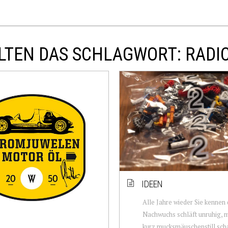
LTEN DAS SCHLAGWORT: RADI
IDEEN
Alle Jahre wieder Sie kennen
Nachwuchs schläft unruhig, m
kurz mucksmäuschenstill sch