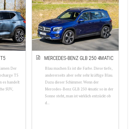
 T5
MERCEDES-BENZ GLB 250 4MATIC
 Namen Der
Blau machen Es ist die Farbe. Diese tiefe,
echarge T5
andererseits aber sehr sehr kräftige Blau.
 es handelt
Dazu dieser Schimmer. Wenn der
sche SUV,
Mercedes-Benz GLB 250 4matic so in der
Sonne steht, man ist wirklich entzückt ob
d...