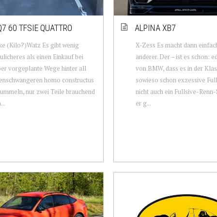
Q7 60 TFSIE QUATTRO
ALPINA XB7
ke (Kilo?)Watz Es gibt wenig
X-Zess Es macht dann einfac
ulicheres als einen Einkauf bei
anderer. Der – ist es schon: e
ber vorgeplante Wege hinter all
von BMW, dass es in der Klas
eenschwangeren homo constructus
sowieso schon exzessive Ful
ummeln, nur zwei Teile brauchend
nicht auch ein Fullsive-Renn
..
er g...