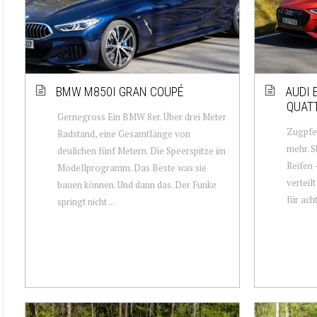
BMW M850I GRAN COUPÉ
AUDI 
QUAT
Gernegross Ein BMW 8er. Über drei Meter
Zugpfer
Radstand, eine Gesamtlänge von
mehr. S
deulichen fünf Metern. Die Speerspitze im
Reifen 
Modellprogramm. Das Beste was sie
verteilt
bauen können. Und dann das. Der Funke
für ach
springt nicht ...