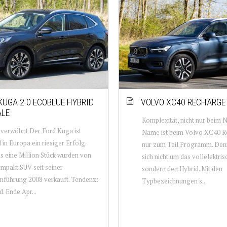
KUGA 2.0 ECOBLUE HYBRID
VOLVO XC40 RECHARGE
ALE
Komplexität, nicht nur beim
verwöhnt Der Ford Kuga ist
Name ist beim Volvo XC40 R
l in Europa ein riesiger Erfolg.
nur zum Teil Programm. Denn
s eine Million Stück wurden von
sich nicht um das vollelektri
pakt SUV seit seiner
sondern den Hybrid. Mit den
nführung 2008 verkauft. Tendenz:
Typbezeichnungen s...
d. Ende Apr...