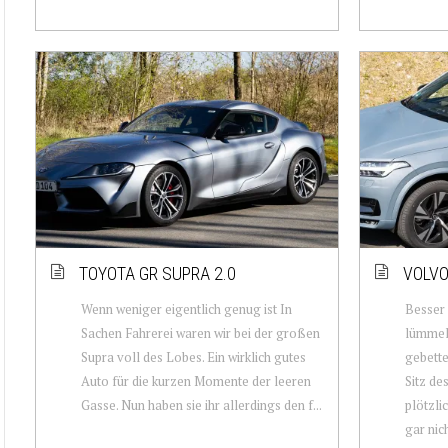
TOYOTA GR SUPRA 2.0
VOLVO
Wenn weniger eigentlich genug ist In
Besser 
Sachen Fahrerei waren wir bei der großen
lümmels
Supra voll des Lobes. Ein wirklich gutes
gebette
Auto für die kurzen Momente der leeren
Sitz de
Gasse. Nun haben sie ihr allerdings den f...
plötzli
gar nich