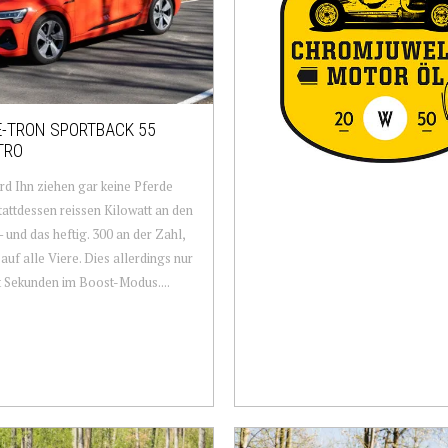
E-TRON SPORTBACK 55
TRO
d Ihn ziehen gar keine Pferde
tattdessen reissen Kilowatt an den
– und das heftig. 300 an der Zahl,
 auf alle Viere. Dies allerdings nur
t Sekunden im Boost-Modus....