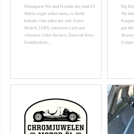
Kleinsparer Wir sind Freunde des Audi S3.
Big Red
Hatten sogar selbst einen, es dürfte
Wir den
beinahe zehn Jahre her sein. Erstes
Kaugum
Modell, 210PS, schwarzer Lack und
gut dür
schwarze Leder-Recaros. Dazu ein Bose-
Strasse
Soundsystem,...
Compe.