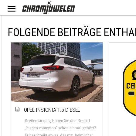
FOLGENDE BEITRÄGE ENTHA
OPEL INSIGNIA 1.5 DIESEL
Breitenwirkung Haben Sie den Begriff
„hidden champion“ schon einmal gehört?
Er beschreibt etwas, das mit „heimlicher