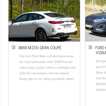
BMW M235I GRAN COUPÉ
FORD 
VIGN
Das tote Pferd Man soll absteigen wenn
Erfolgs
der Gaul nicht mehr reitet. BMW hat das
speziel
schon lange getan. Schöne, schnittige und
Mehr al
schnelle Limousinen, das war einmal.
dem Kom
Heute gibt es vor allem sportliche Aktivi...
Marktei
steigen