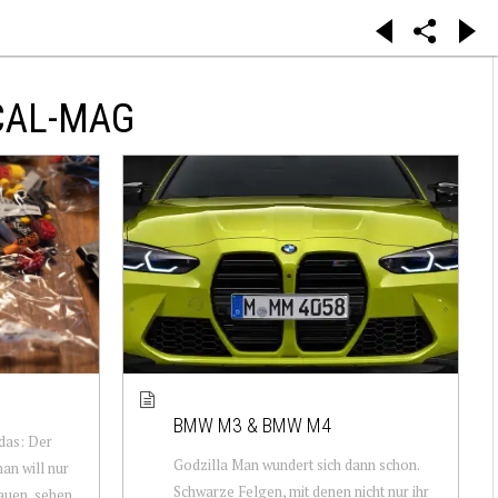
CAL-MAG
BMW M3 & BMW M4
 das: Der
Godzilla Man wundert sich dann schon.
an will nur
Schwarze Felgen, mit denen nicht nur ihr
auen, sehen