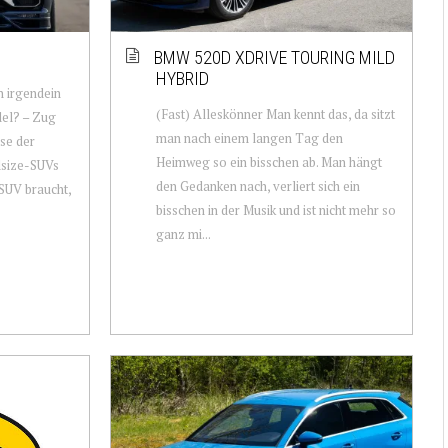
BMW 520D XDRIVE TOURING MILD
HYBRID
h irgendein
(Fast) Alleskönner Man kennt das, da sitzt
del? – Zug
man nach einem langen Tag den
se der
Heimweg so ein bisschen ab. Man hängt
lsize-SUVs
den Gedanken nach, verliert sich ein
-SUV braucht,
bisschen in der Musik und ist nicht mehr so
ganz mi...