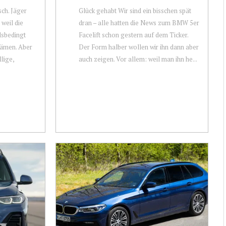
ch. Jäger
Glück gehabt Wir sind ein bisschen spät
 weil die
dran – alle hatten die News zum BMW 5er
dsbedingt
Facelift schon gestern auf dem Ticker.
kämen. Aber
Der Form halber wollen wir ihn dann aber
llige,
auch zeigen. Vor allem: weil man ihn he...