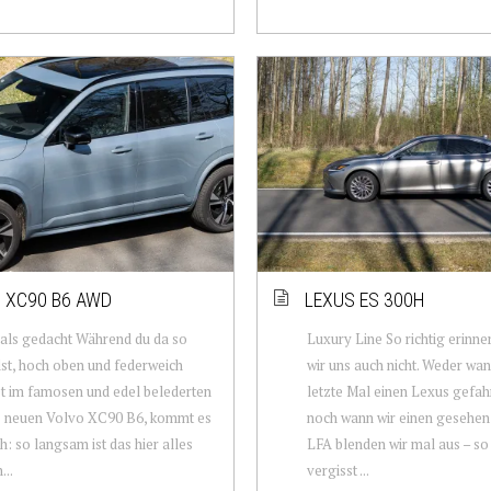
 XC90 B6 AWD
LEXUS ES 300H
als gedacht Während du da so
Luxury Line So richtig erinn
t, hoch oben und federweich
wir uns auch nicht. Weder wan
t im famosen und edel belederten
letzte Mal einen Lexus gefah
s neuen Volvo XC90 B6, kommt es
noch wann wir einen gesehen
ch: so langsam ist das hier alles
LFA blenden wir mal aus – so
...
vergisst ...