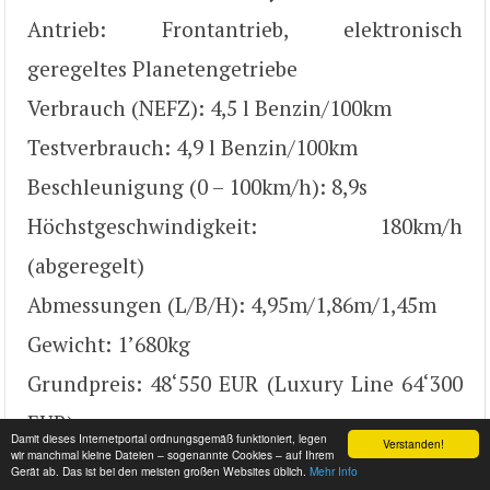
Antrieb: Frontantrieb, elektronisch
geregeltes Planetengetriebe
Verbrauch (NEFZ): 4,5 l Benzin/100km
Testverbrauch: 4,9 l Benzin/100km
Beschleunigung (0 – 100km/h): 8,9s
Höchstgeschwindigkeit: 180km/h
(abgeregelt)
Abmessungen (L/B/H): 4,95m/1,86m/1,45m
Gewicht: 1’680kg
Grundpreis: 48‘550 EUR (Luxury Line 64‘300
EUR)
Damit dieses Internetportal ordnungsgemäß funktioniert, legen
Verstanden!
wir manchmal kleine Dateien – sogenannte Cookies – auf Ihrem
Testwagenpreis: 68‘880 EUR
Gerät ab. Das ist bei den meisten großen Websites üblich.
Mehr Info