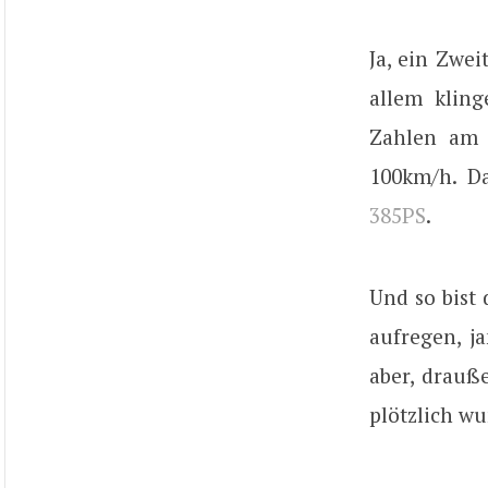
Ja, ein Zwei
allem kling
Zahlen am 
100km/h. Da
385PS
.
Und so bist
aufregen, 
aber, drauße
plötzlich wu