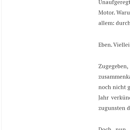
Unaufgeregt,
Motor. Waru
allem: durc
Eben. Viellei
Zugegeben, 
zusammenkam
noch nicht 
Jahr verkün
zugunsten de
Doch nun z