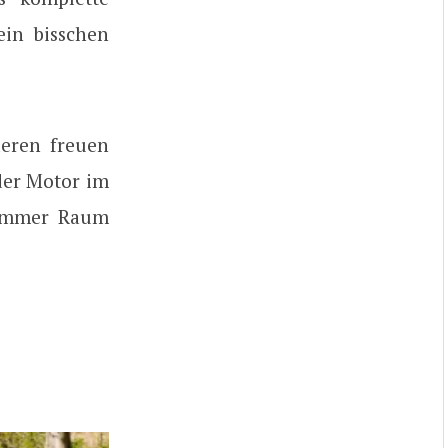
ein bisschen
deren freuen
 der Motor im
 immer Raum