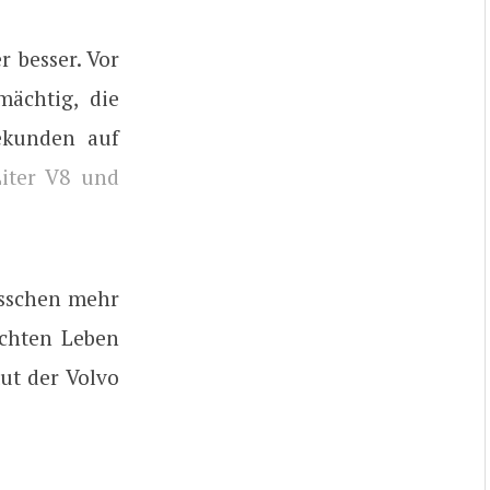
r besser. Vor
mächtig, die
ekunden auf
iter V8 und
isschen mehr
chten Leben
tut der Volvo