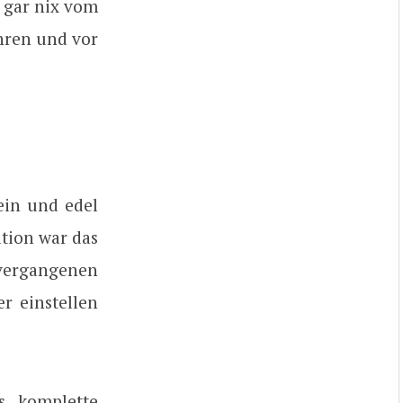
h gar nix vom
hren und vor
ein und edel
tion war das
 vergangenen
r einstellen
s komplette