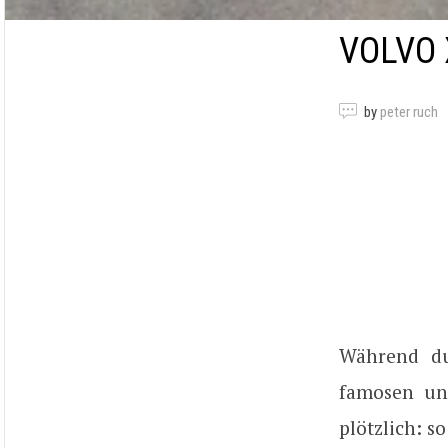
VOLVO 
by
peter ruch
Während du
famosen un
plötzlich: s