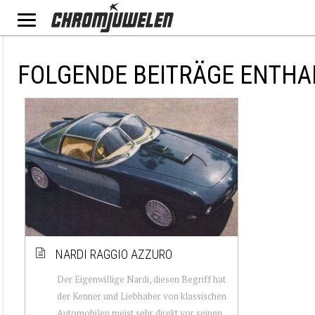
FOLGENDE BEITRÄGE ENTHA
NARDI RAGGIO AZZURO
Der Eigenwillige Nardi, diesen Begriff hat
der Kenner und Liebhaber von klassischen
Automobilen meist sehr direkt vor seinen