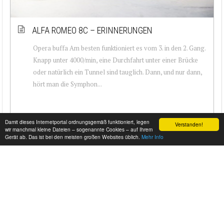
ALFA ROMEO 8C – ERINNERUNGEN
Opera buffa Am besten funktioniert es vom 3. in den 2. Gang.
Knapp unter 4000/min, eine Durchfahrt unter einer Brücke
oder natürlich ein Tunnel sind tauglich. Dann, und nur dann,
hört man die Symphon...
Damit dieses Internetportal ordnungsgemäß funktioniert, legen
Verstanden!
wir manchmal kleine Dateien – sogenannte Cookies – auf Ihrem
Gerät ab. Das ist bei den meisten großen Websites üblich.
Mehr Info