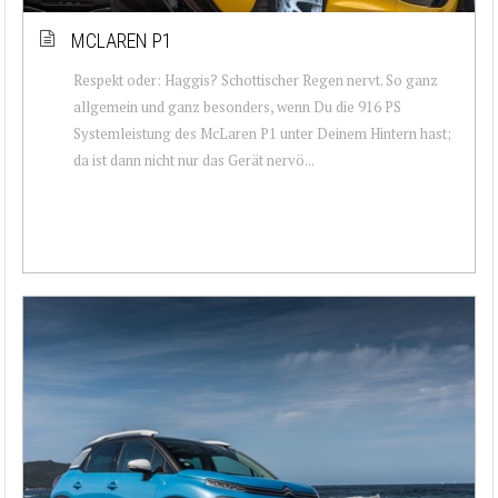
MCLAREN P1
Respekt oder: Haggis? Schottischer Regen nervt. So ganz
allgemein und ganz besonders, wenn Du die 916 PS
Systemleistung des McLaren P1 unter Deinem Hintern hast;
da ist dann nicht nur das Gerät nervö...