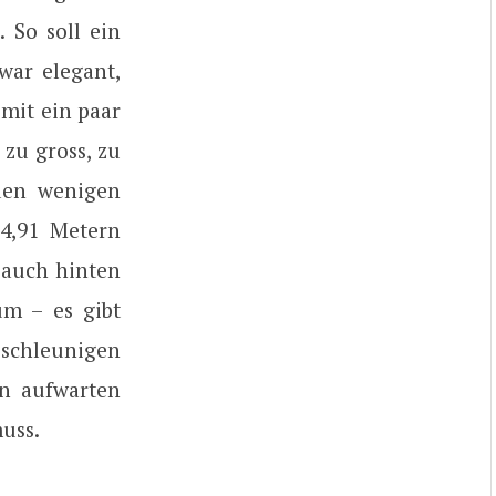
 So soll ein
zwar elegant,
 mit ein paar
 zu gross, zu
den wenigen
 4,91 Metern
s auch hinten
um – es gibt
eschleunigen
en aufwarten
uss.