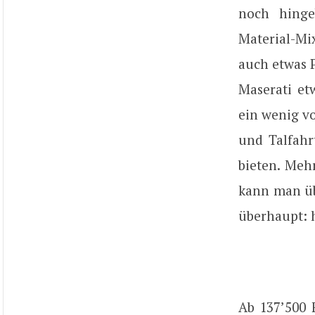
noch hinge
Material-Mi
auch etwas P
Maserati et
ein wenig vo
und Talfahr
bieten. Meh
kann man üb
überhaupt: 
Ab 137’500 