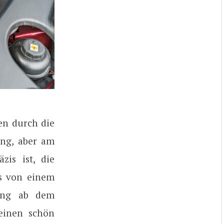
en durch die
ung, aber am
is ist, die
as von einem
rang ab dem
 einen schön