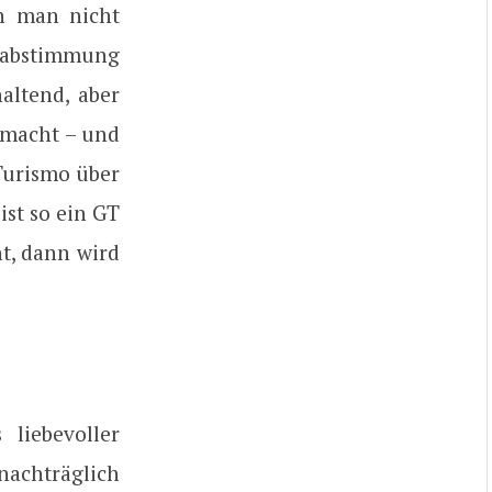
nn man nicht
sabstimmung
altend, aber
gemacht – und
urismo über
st so ein GT
t, dann wird
liebevoller
 nachträglich