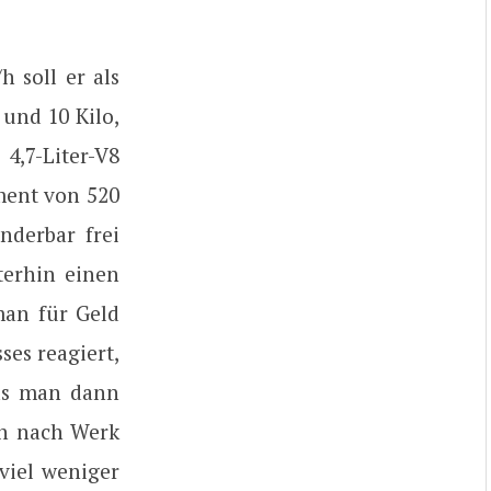
 soll er als
und 10 Kilo,
4,7-Liter-V8
ment von 520
nderbar frei
terhin einen
man für Geld
es reagiert,
Was man dann
ch nach Werk
 viel weniger