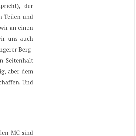
richt), der
n-Teilen und
 wir an einen
wir uns auch
ängerer Berg-
n Seitenhalt
ig, aber dem
chaffen. Und
 den MC sind