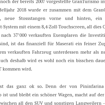
t noch der bereits 2007 vorgestellte GranTurismo 
delljahr 2018 wurde er zusammen mit dem GranCa
et, neue Stossstangen vorne und hinten, ein
-System mit einem 8,4-Zoll-Touchscreen, all dies 
 nach 37’000 verkauften Exemplaren die Investit
sind, ist das finanziell für Maserati ein feiner Z
dem verkauften Fahrzeug unterdessen mehr als n
auch deshalb wird es wohl noch ein bisschen daue
T kommen wird.
 ist das ganz ok so. Denn der von Pininfarina
 ist und bleibt ein schöner Wagen, macht auf der 
zwischen all den SUV und sonstigen Langweilern 