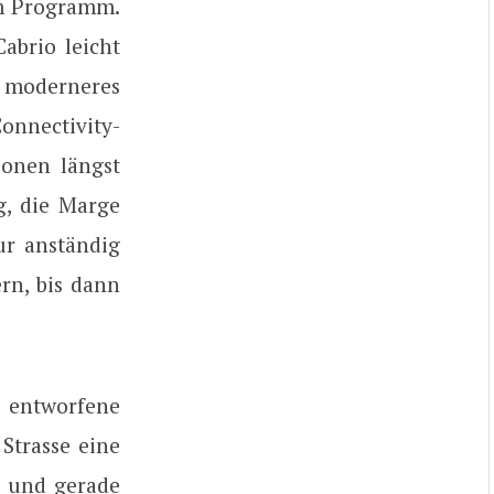
im Programm.
brio leicht
 moderneres
Connectivity-
ionen längst
ug, die Marge
ur anständig
rn, bis dann
 entworfene
Strasse eine
– und gerade