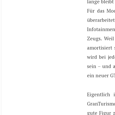
lange bleib
Für das Mo
überarbeit
Infotainment
Zeugs. Weil
amortisiert 
wird bei je
sein – und 
ein neuer G
Eigentlich
GranTurismo
gute Figur 