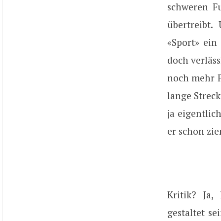
schweren Fu
übertreibt
«Sport» ein
doch verläss
noch mehr 
lange Strec
ja eigentli
er schon zie
Kritik? Ja
gestaltet se