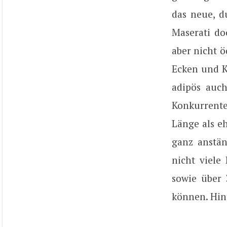
das neue, d
Maserati doc
aber nicht ö
Ecken und Ka
adipös auc
Konkurrente
Länge als eh
ganz anstän
nicht viele
sowie über 
können. Hin