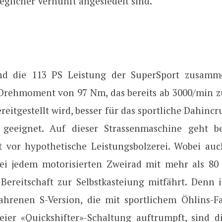
 jeglicher Vernunft angesiedelt sind.
nd die 113 PS Leistung der SuperSport zusam
rehmoment von 97 Nm, das bereits ab 3000/min z
eitgestellt wird, besser für das sportliche Dahincr
 geeignet. Auf dieser Strassenmaschine geht b
it vor hypothetische Leistungsbolzerei. Wobei auc
bei jedem motorisierten Zweirad mit mehr als 80 
 Bereitschaft zur Selbstkasteiung mitfährt. Denn 
ahrenen S-Version, die mit sportlichem Öhlins-
eier «Quickshifter»-Schaltung auftrumpft, sind di