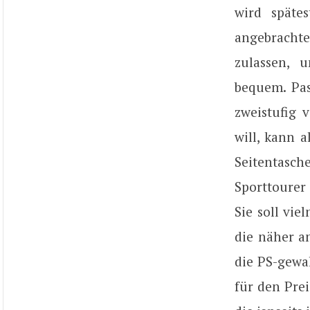
wird späte
angebrachte
zulassen, 
bequem. Pas
zweistufig 
will, kann 
Seitentasch
Sporttourer
Sie soll vi
die näher am
die PS-gewa
für den Prei