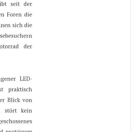
bt seit der
en Foren die
inen sich die
ssebesuchern
torrad der
ngener LED-
st praktisch
er Blick von
 stört kein
eschossenes
nd protzigem