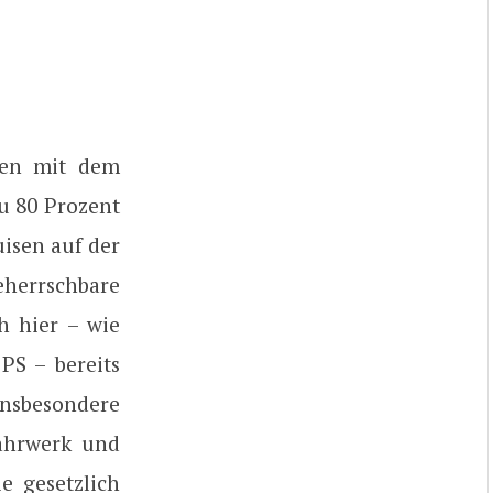
men mit dem
u 80 Prozent
uisen auf der
eherrschbare
h hier – wie
PS – bereits
insbesondere
Fahrwerk und
e gesetzlich