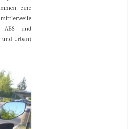
kommen eine
ittlerweile
res ABS und
g und Urban)