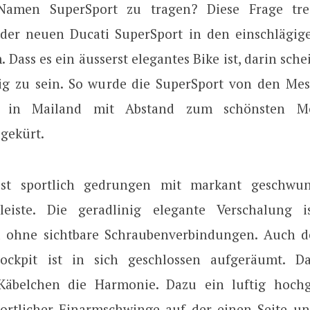
amen SuperSport zu tragen? Diese Frage trei
der neuen Ducati SuperSport in den einschlägig
. Dass es ein äusserst elegantes Bike ist, darin sche
ig zu sein. So wurde die SuperSport von den Me
 in Mailand mit Abstand zum schönsten Mo
 gekürt.
ist sportlich gedrungen mit markant geschwu
tleiste. Die geradlinig elegante Verschalung i
 ohne sichtbare Schraubenverbindungen. Auch d
ockpit ist in sich geschlossen aufgeräumt. Da
 Käbelchen die Harmonie. Dazu ein luftig hochg
ortlicher Einarmschwinge auf der einen Seite u