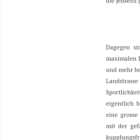
die jenseits
Dagegen si
maximalen D
und mehr ber
Landstrasse
Sportlichke
eigentlich 
eine grosse
mit der gef
kupplungsfr