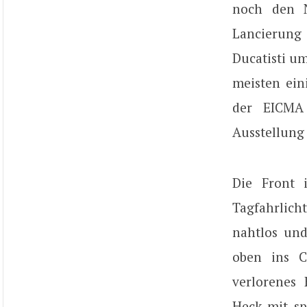
noch den N
Lancierung 
Ducatisti um
meisten ein
der EICMA
Ausstellung
Die Front 
Tagfahrlich
nahtlos und
oben ins C
verlorenes
Heck mit sp