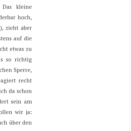
 Das kleine
derbar hoch,
), zieht aber
tens auf die
icht etwas zu
 so richtig
chen Sperre,
agiert recht
ich da schon
ert sein am
llen wir ja:
uch über den