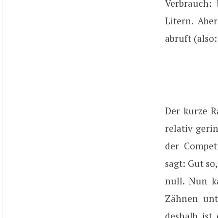
Verbrauch: 
Litern. Abe
abruft (also
Der kurze R
relativ ger
der Competi
sagt: Gut s
null. Nun 
Zähnen unt
deshalb ist