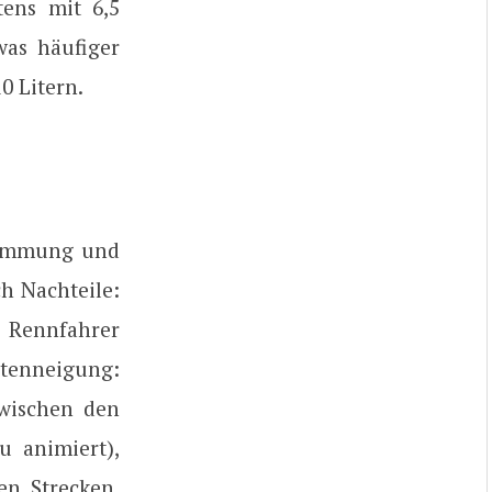
tens mit 6,5
was häufiger
0 Litern.
stimmung und
h Nachteile:
r Rennfahrer
itenneigung:
wischen den
 animiert),
en Strecken.