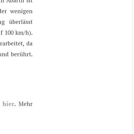
in Abarth ist
 der wenigen
g überlässt
uf 100 km/h).
arbeitet, da
und berührt.
,
hier
. Mehr