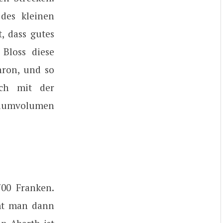
des kleinen
, dass gutes
Bloss diese
Thron, und so
ich mit der
rraumvolumen
700 Franken.
mt man dann