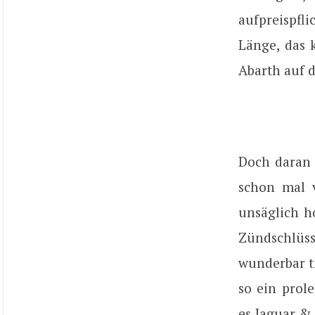
aufpreispfl
Länge, das 
Abarth auf d
Doch daran 
schon mal v
unsäglich h
Zündschlüs
wunderbar ti
so ein prol
es Jaguar &