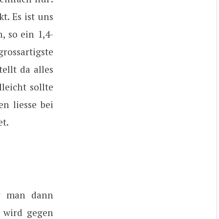
t. Es ist uns
, so ein 1,4-
rossartigste
llt da alles
leicht sollte
n liesse bei
t.
or man dann
, wird gegen