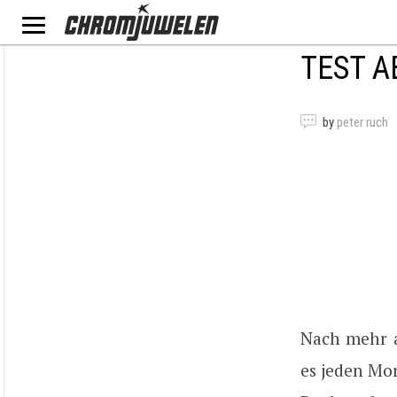
TEST A
by
peter ruch
Nach mehr al
es jeden Mo