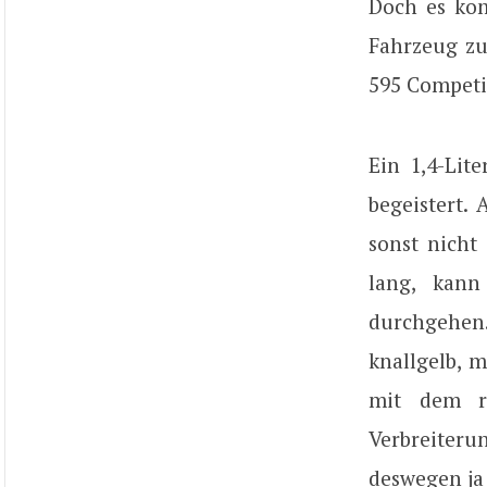
Doch es kom
Fahrzeug zu
595 Competiz
Ein 1,4-Lit
begeistert
sonst nicht
lang, kan
durchgehen.
knallgelb, 
mit dem re
Verbreiter
deswegen ja 