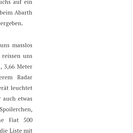
uchs auf ein
 beim Abarth
hergeben.
 uns masslos
reissen uns
, 3,66 Meter
erem Radar
rät leuchtet
r auch etwas
poilerchen,
ne Fiat 500
die Liste mit