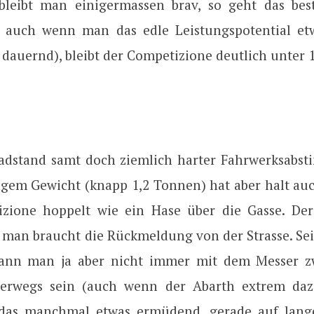
bleibt man einigermassen brav, so geht das bes
r auch wenn man das edle Leistungspotential et
: dauernd), bleibt der Competizione deutlich unter 1
adstand samt doch ziemlich harter Fahrwerksab
ingem Gewicht (knapp 1,2 Tonnen) hat aber halt auc
zione hoppelt wie ein Hase über die Gasse. De
o, man braucht die Rückmeldung von der Strasse. Se
kann man ja aber nicht immer mit dem Messer z
erwegs sein (auch wenn der Abarth extrem dazu
 das manchmal etwas ermüdend, gerade auf lang