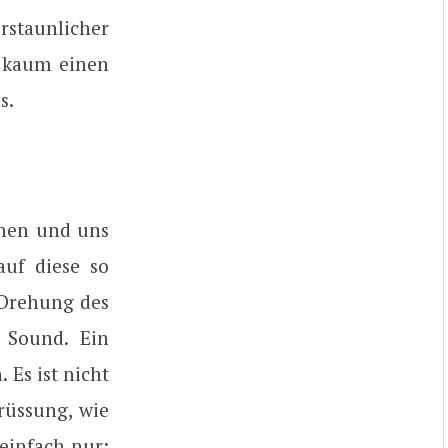
rstaunlicher
h kaum einen
s.
ehen und uns
auf diese so
 Drehung des
 Sound. Ein
 Es ist nicht
rüssung, wie
einfach nur: