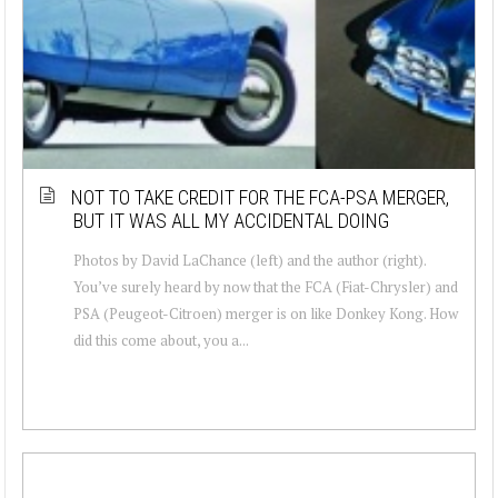
NOT TO TAKE CREDIT FOR THE FCA-PSA MERGER,
BUT IT WAS ALL MY ACCIDENTAL DOING
Photos by David LaChance (left) and the author (right).
You’ve surely heard by now that the FCA (Fiat-Chrysler) and
PSA (Peugeot-Citroen) merger is on like Donkey Kong. How
did this come about, you a...