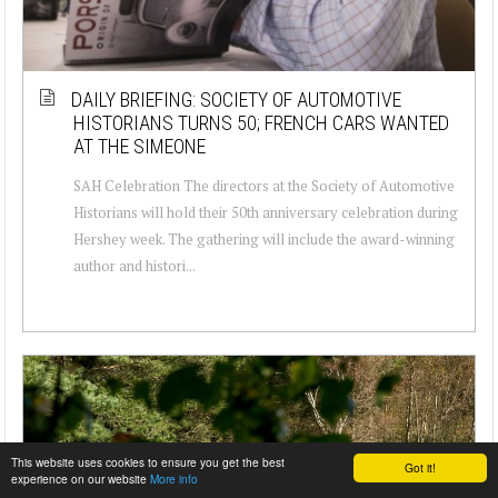
DAILY BRIEFING: SOCIETY OF AUTOMOTIVE
HISTORIANS TURNS 50; FRENCH CARS WANTED
AT THE SIMEONE
SAH Celebration The directors at the Society of Automotive
Historians will hold their 50th anniversary celebration during
Hershey week. The gathering will include the award-winning
author and histori...
This website uses cookies to ensure you get the best
Got it!
experience on our website
More info