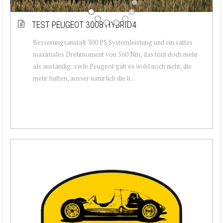
TEST PEUGEOT 3008 HYBRID4
Besserungsanstalt 300 PS Systemleistung und ein sattes
maximales Drehmoment von 560 Nm, das tönt doch mehr
als anständig; viele Peugeot gab es wohl noch nicht, die
mehr hatten, ausser natürlich die b...