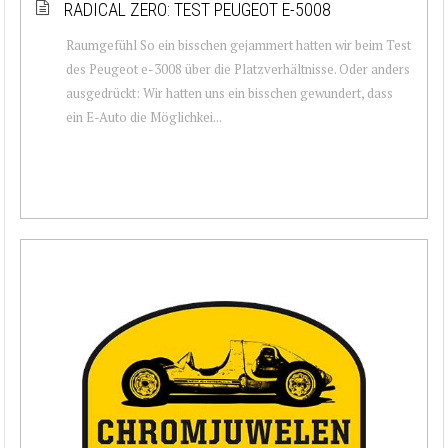
RADICAL ZERO: TEST PEUGEOT E-5008
Raumgefühl So ein bisschen gejammert hatten wir beim Test
des Peugeot e-3008 über die Platzverhältnisse. Oder anders
ausgedrückt: Wir hatten uns ein bisschen gewundert, dass
ein E-Auto die Möglichkei...