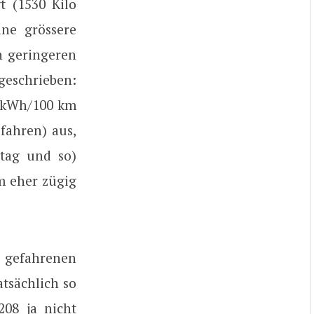
t (1530 Kilo
ine grössere
n geringeren
geschrieben:
7 kWh/100 km
fahren) aus,
tag und so)
m eher zügig
t gefahrenen
atsächlich so
08 ja nicht