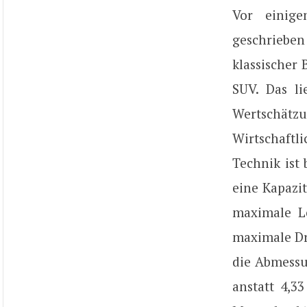
Vor einig
geschrieben
klassischer
SUV. Das li
Wertschät
Wirtschaft
Technik ist
eine Kapazi
maximale Le
maximale Dr
die Abmessu
anstatt 4,33