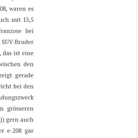
08, waren es
uch mit 13,5
ranzose bei
m SUV-Bruder
das ist eine
zwischen den
zeigt gerade
icht bei den
ndungszweck
m grösseren
r)) gern auch
er e-208 gar