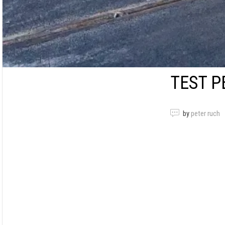
TEST P
by
peter ruch