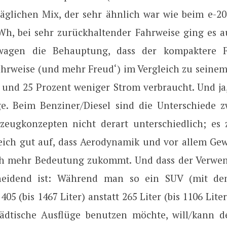
täglichen Mix, der sehr ähnlich war wie beim e-20
Wh, bei sehr zurückhaltender Fahrweise ging es a
agen die Behauptung, dass der kompaktere F
ahrweise (und mehr Freud‘) im Vergleich zu seine
 und 25 Prozent weniger Strom verbraucht. Und ja, 
. Beim Benziner/Diesel sind die Unterschiede 
zeugkonzepten nicht derart unterschiedlich; es 
leich gut auf, dass Aerodynamik und vor allem Gew
ch mehr Bedeutung zukommt. Und dass der Verwe
heidend ist: Während man so ein SUV (mit de
405 (bis 1467 Liter) anstatt 265 Liter (bis 1106 Lite
tädtische Ausflüge benutzen möchte, will/kann d