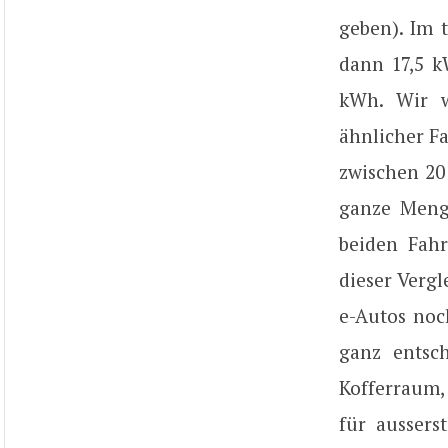
geben). Im 
dann 17,5 k
kWh. Wir w
ähnlicher F
zwischen 20
ganze Menge
beiden Fahr
dieser Verg
e-Autos no
ganz entsc
Kofferraum, 
für aussers