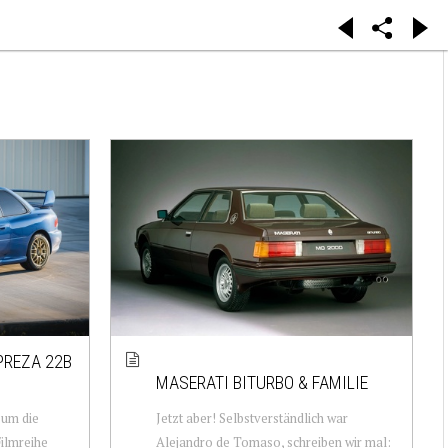
PREZA 22B
MASERATI BITURBO & FAMILIE
e um die
Jetzt aber! Selbstverständlich war
ilmreihe
Alejandro de Tomaso, schreiben wir mal: