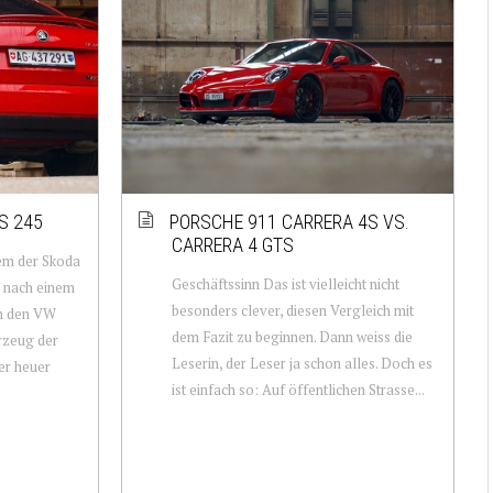
S 245
PORSCHE 911 CARRERA 4S VS.
CARRERA 4 GTS
em der Skoda
Geschäftssinn Das ist vielleicht nicht
 nach einem
besonders clever, diesen Vergleich mit
ch den VW
dem Fazit zu beginnen. Dann weiss die
rzeug der
Leserin, der Leser ja schon alles. Doch es
er heuer
ist einfach so: Auf öffentlichen Strasse...