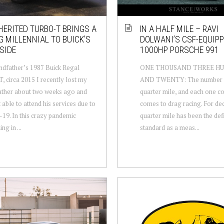
HERITED TURBO-T BRINGS A
IN A HALF MILE – RAVI
 MILLENNIAL TO BUICK’S
DOLWANI’S CSF-EQUIP
SIDE
1000HP PORSCHE 991
dfather’s 1987 Buick Regal
ONE THOUSAND THREE H
, circa 2015 I recently lost my
AND TWENTY: The number of
ther about two weeks ago and
quarter mile, and each one co
 able to attend his services due to
comes to drag racing. For de
9. In this crazy pandemic
quarter mile has been the defi
ng in ...
standard as a meas...