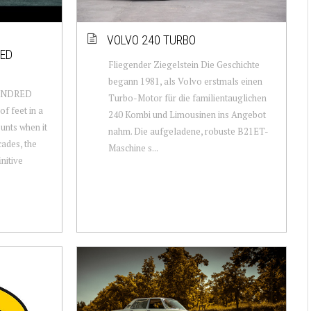
VOLVO 240 TURBO
PED
Fliegender Ziegelstein Die Geschichte
begann 1981, als Volvo erstmals einen
UNDRED
Turbo-Motor für die familientauglichen
 feet in a
240 Kombi und Limousinen ins Angebot
unts when it
nahm. Die aufgeladene, robuste B21ET-
cades, the
Maschine s...
nitive