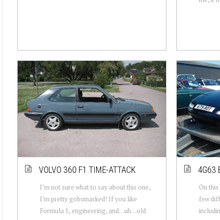
VOLVO 360 F1 TIME-ATTACK
4G63 
I’m not sure what to say about this one,
On this
I’m pretty gobsmacked! If you like
few dif
Formula 1, engineering, and…uh…old
includi