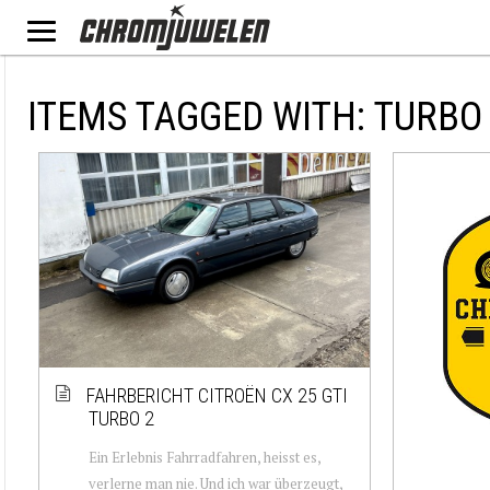
ITEMS TAGGED WITH: TURBO
FAHRBERICHT CITROËN CX 25 GTI
TURBO 2
Ein Erlebnis Fahrradfahren, heisst es,
verlerne man nie. Und ich war überzeugt,