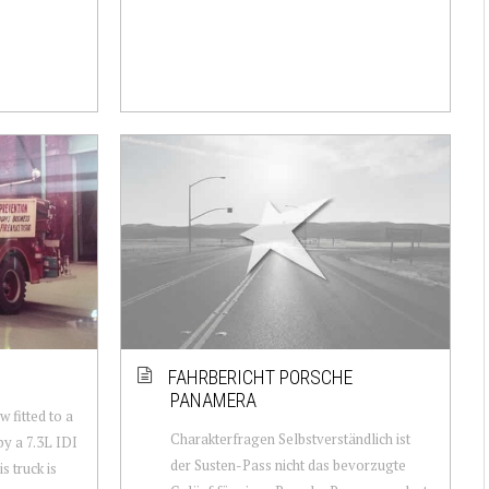
FAHRBERICHT PORSCHE
PANAMERA
w fitted to a
Charakterfragen Selbstverständlich ist
y a 7.3L IDI
der Susten-Pass nicht das bevorzugte
s truck is