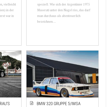
, vielleicht
speziell . Wie sich der Argentinier 1975
en) in der
Maserati unter den Nagel riss, das darf
erst war in
man durchaus als abenteuerlich
bezeichnen. ...
GRAU’S
BMW 320 GRUPPE 5/IMSA