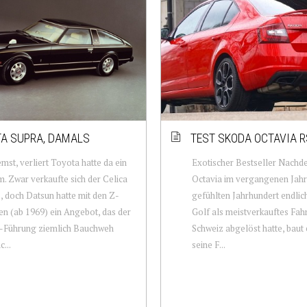
A SUPRA, DAMALS
TEST SKODA OCTAVIA R
mst, verliert Toyota hatte da ein
Exotischer Bestseller Nachd
. Zwar verkaufte sich der Celica
Octavia im vergangenen Jahr
, doch Datsun hatte mit den Z-
gefühlten Jahrhundert endli
n (ab 1969) ein Angebot, das der
Golf als meistverkauftes Fah
-Führung ziemlich Bauchweh
Schweiz abgelöst hatte, baut 
...
seine F...