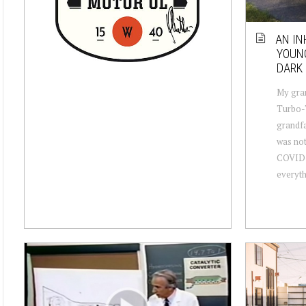
AN IN
YOUNG
DARK 
My gran
Turbo-T
grandfa
was not
COVID-1
everythi