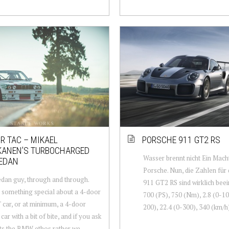
OR TAC – MIKAEL
PORSCHE 911 GT2 RS
KANEN’S TURBOCHARGED
Wasser brennt nicht Ein Mach
SEDAN
Porsche. Nun, die Zahlen für
edan guy, through and through.
911 GT2 RS sind wirklich bee
 something special about a 4-door
700 (PS), 750 (Nm), 2.8 (0-100
" car, or at minimum, a 4-door
200), 22.4 (0-300), 340 (km/h),
car with a bit of bite, and if you ask
fits the BMW ethos rather we...