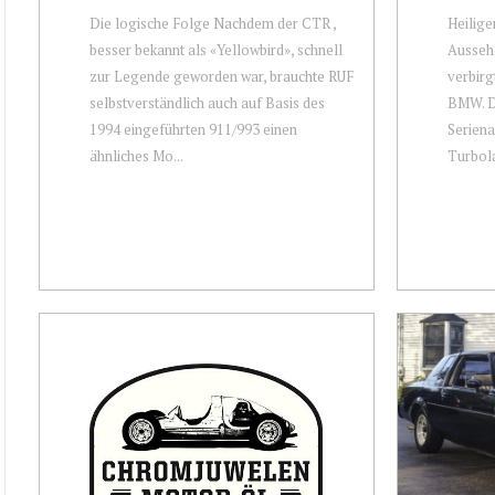
Die logische Folge Nachdem der CTR ,
Heilige
besser bekannt als «Yellowbird», schnell
Aussehe
zur Legende geworden war, brauchte RUF
verbirg
selbstverständlich auch auf Basis des
BMW. D
1994 eingeführten 911/993 einen
Serien
ähnliches Mo...
Turbola