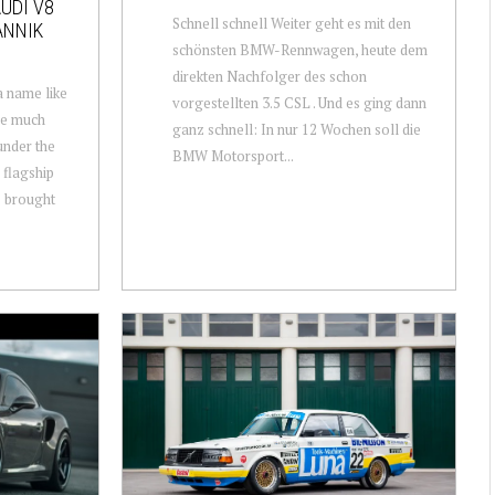
UDI V8
Schnell schnell Weiter geht es mit den
ANNIK
schönsten BMW-Rennwagen, heute dem
direkten Nachfolger des schon
a name like
vorgestellten 3.5 CSL . Und es ging dann
ave much
ganz schnell: In nur 12 Wochen soll die
under the
BMW Motorsport...
 flagship
8 brought