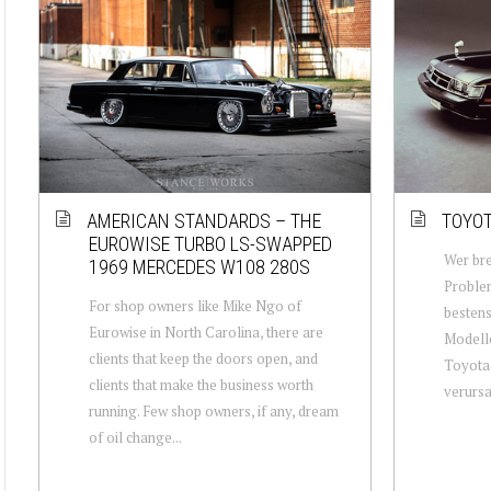
AMERICAN STANDARDS – THE
TOYOT
EUROWISE TURBO LS-SWAPPED
Wer bre
1969 MERCEDES W108 280S
Problem
For shop owners like Mike Ngo of
bestens
Eurowise in North Carolina, there are
Modelle
clients that keep the doors open, and
Toyota
clients that make the business worth
verursac
running. Few shop owners, if any, dream
of oil change...