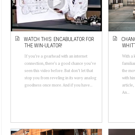
WATCH THIS: ENCABULATOR FOR
CHANG
THE WIN-ULATOR!
WHITT
If you’re a gearhead with an internet
With a 
connection, there’s a good chance you’ve
familia
seen this video before. But don’t let that
the mov
stop you from reveling in its wavy analog
with hi
goodness once more. And if you have...
article
An...