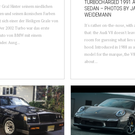
TURBOCHARGED 1991 A
r Gral Hinter seinem niedlichen
SEDAN – PHOTOS BY J
n und seinen ikonischen Farben
WEIDEMANN
t sich einer der Heiligen Grale von
It's rather on-the-nose, with 
er 2002 Turbo war das erste
that: the Audi V8 doesn't le
auto von BMW mit einem
room for guessing what lies 
der. Ausg...
hood. Introduced in 1988 as a
model for the marque, the V
about ...