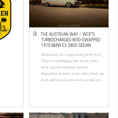
THE AUSTRIAN WAY – WCP’S
TURBOCHARGED M50-SWAPPED
1970 BMW E3 2800 SEDAN
Historically, it's coupes that get the love.
There's something iconic about a two-
door's profile and their sportier
disposition. Sedans, on the other hand, are
born and bred as a means to an end, a w...