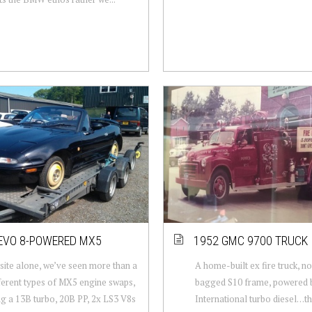
EVO 8-POWERED MX5
1952 GMC 9700 TRUCK
 site alone, we’ve seen more than a
A home-built ex fire truck, no
ferent types of MX5 engine swaps,
bagged S10 frame, powered b
ng a 13B turbo, 20B PP, 2x LS3 V8s
International turbo diesel…thi