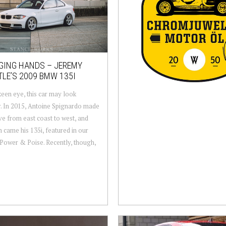
ING HANDS – JEREMY
LE’S 2009 BMW 135I
keen eye, this car may look
r. In 2015, Antoine Spignardo made
e from east coast to west, and
m came his 135i, featured in our
, Power & Poise. Recently, though,