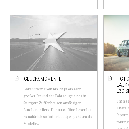
„GLÜCKSMOMENTE“
TIC F
LAUK
Bekanntermaßen bin ich ja ein sehr
E30 
großer Freund der Fahrzeuge eines in
I'm a s
Stuttgart-Zuffenhausen ansässigen
There's
Autoherstellers. Der autoaffine Leser hat
"sports
es natürlich sofort erkannt; es geht um die
touring 
Modelle...
me, it 