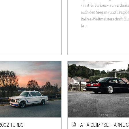
«Fast & Furious» zu verdanken
auch den Siegen (und Tragödi
Rallye-Weltmeisterschaft. Zu
Ja...
002 TURBO
AT A GLIMPSE – ARNE 