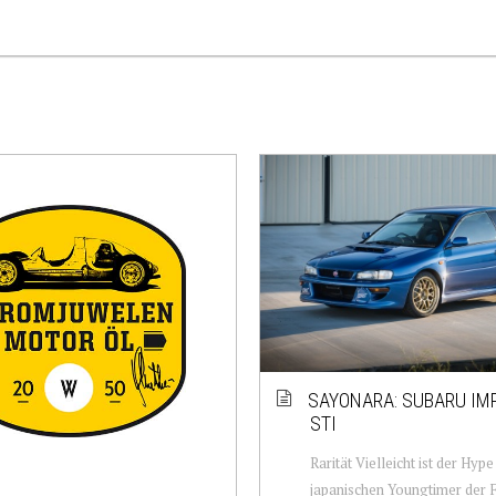
SAYONARA: SUBARU IM
STI
Rarität Vielleicht ist der Hyp
japanischen Youngtimer der F