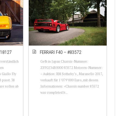
#18127
FERRARI F40 – #83572
verständlich
Gelb in Japan Chassis-Nummer:
ben
ZFFGJ34B0000 83572 Motoren-Nummer:
s Giallo Fly
– Auktion: RM Sotheby’s , Maranello 2017,
 passt. 38
verkauft für 1’079’000 Euro, mit diesen
re sollen ab
Informationen: «Chassis number 83572
was completed b...