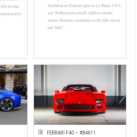
furchtbaren Katastrophe in Le Mans 1955,
’500 Dollar.
zur Weltmeisterschaft zählten wieder
Completed by
sieben Rennen, nachdem es im Jahr zuvor
nur fünf ...
FERRARI F40 – #84611