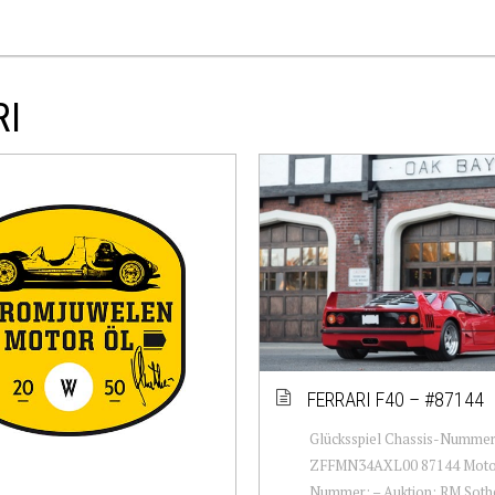
RI
FERRARI F40 – #87144
Glücksspiel Chassis-Nummer
ZFFMN34AXL00 87144 Moto
Nummer: – Auktion: RM Soth