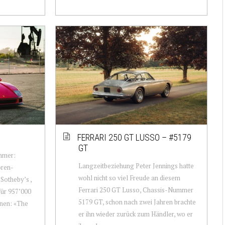
FERRARI 250 GT LUSSO – #5179
GT
mmer:
Langzeitbeziehung Peter Jennings hatte
ren-
wohl nicht so viel Freude an diesem
Sotheby’s ,
Ferrari 250 GT Lusso, Chassis-Nummer
für 957’000
5179 GT, schon nach zwei Jahren brachte
onen: «The
er ihn wieder zurück zum Händler, wo er