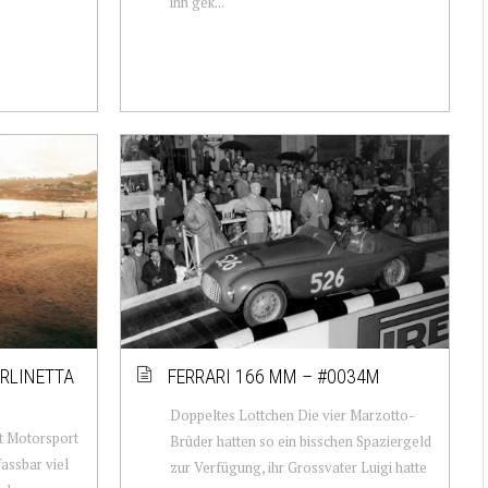
ihn gek...
ERLINETTA
FERRARI 166 MM – #0034M
Doppeltes Lottchen Die vier Marzotto-
t Motorsport
Brüder hatten so ein bisschen Spaziergeld
assbar viel
zur Verfügung, ihr Grossvater Luigi hatte