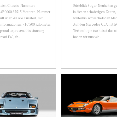
heich Chassis-Nummer:
Rückblick Sogar Neuheiten g
4B0000 85515 Motoren-Nummer:
in diesen schwierigen Zeiten,
uft über We are Curated , mit
weiterhin schwächelnden Mar
Informationen: «10’500 Kilometer.
Auf den Mercedes CLA mit 
proud to present this stunning
Technologie (so heisst das of
rari F40, ch...
haben wir nun wir...