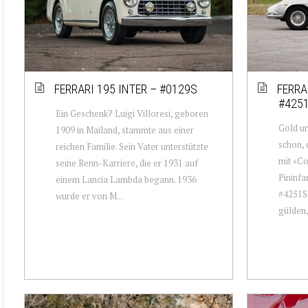
FERRARI 195 INTER – #0129S
FERRA
#425
Ein Geschenk? Luigi Villoresi, geboren
Gold un
1909 in Mailand, stammte aus einer
schon, 
reichen Familie. Sein Vater unterstützte
mit «C
seine Renn-Karriere, die er 1931 auf
Pininf
einem Lancia Lambda begann. 1936
#4251SA
wurde er von M...
gülden, 