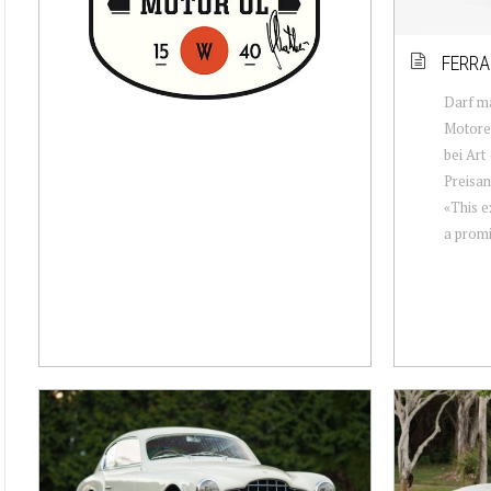
FERRA
Darf m
Motore
bei Art
Preisan
«This e
a promi