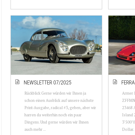
NEWSLETTER 07/2025
FERRA
Rückblick Gerne würden wir Ihnen ja
Armer 
schon einen Ausblick auf unsere nächste
ZFFMN3
Print-Ausgabe, radical #3, geben, aber wir
23468 A
harren da weiterhin noch ein paar
Island 
Dingens. Und gerne würden wir Ihnen
3’500’0
auch mehr ...
Dollar.