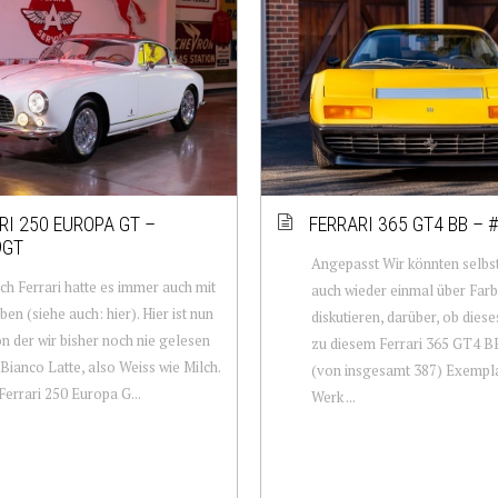
RI 250 EUROPA GT –
FERRARI 365 GT4 BB – 
9GT
Angepasst Wir könnten selbst
ch Ferrari hatte es immer auch mit
auch wieder einmal über Far
ben (siehe auch: hier). Hier ist nun
diskutieren, darüber, ob diese
on der wir bisher noch nie gelesen
zu diesem Ferrari 365 GT4 BB
 Bianco Latte, also Weiss wie Milch.
(von insgesamt 387) Exempla
Ferrari 250 Europa G...
Werk ...