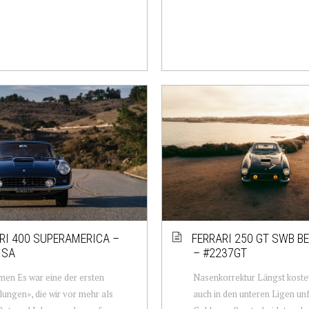
RI 400 SUPERAMERICA –
FERRARI 250 GT SWB B
1SA
– #2237GT
en Es war eine der ersten
Nasenkorrektur Längst koste
ngen», die wir vor mehr als
auch in den unteren Ligen unf