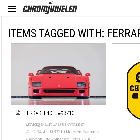
ITEMS TAGGED WITH: FERRA
FERRARI F40 – #93710
Zurückgekauft Chassis-Nummer:
ZFFGJ34B0000 93710 Motoren-Nummer:
– Auktion: RM Sotheby’s , Paris 2018,