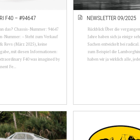
RI F40 – #94647
NEWSLETTER 09/2025
an das? Chassis-Nummer: 94647
Rückblick Über die vergangen
n-Nummer: – Steht zum Verkauf
Jahre haben sich ja einige se
 & Revs (März 2025), keine
Sachen entwickelt bei radical
gabe, mit diesen Informationen:
zum Beispiel die Lamborghini
xtraordinary F40 was imagined by
haben wir ja wirklich alle, jede
nent Fe...