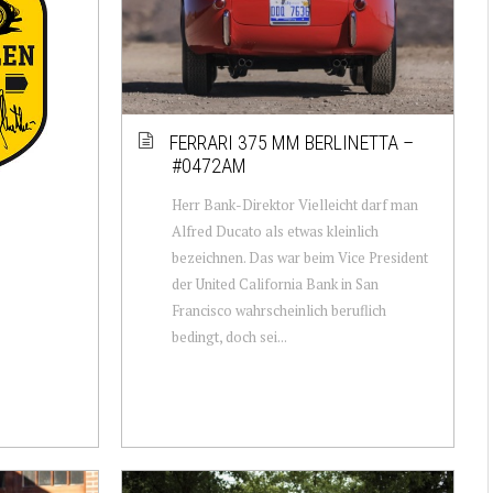
FERRARI 375 MM BERLINETTA –
#0472AM
Herr Bank-Direktor Vielleicht darf man
Alfred Ducato als etwas kleinlich
bezeichnen. Das war beim Vice President
der United California Bank in San
Francisco wahrscheinlich beruflich
bedingt, doch sei...