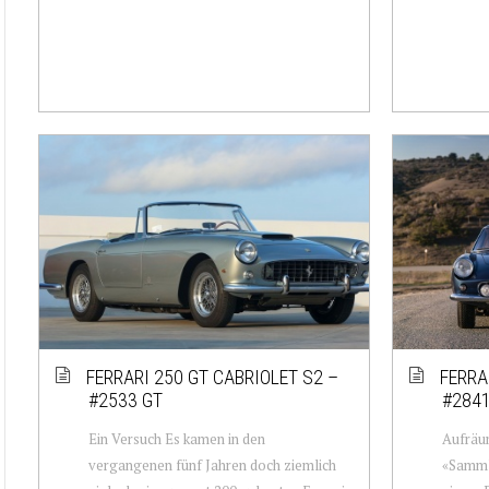
FERRARI 250 GT CABRIOLET S2 –
FERRA
#2533 GT
#284
Ein Versuch Es kamen in den
Aufräum
vergangenen fünf Jahren doch ziemlich
«Sammlu