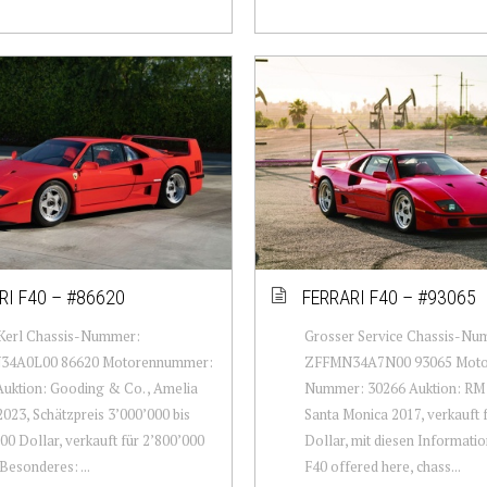
RI F40 – #86620
FERRARI F40 – #93065
Kerl Chassis-Nummer:
Grosser Service Chassis-Nu
4A0L00 86620 Motorennummer:
ZFFMN34A7N00 93065 Moto
uktion: Gooding & Co. , Amelia
Nummer: 30266 Auktion: RM 
2023, Schätzpreis 3’000’000 bis
Santa Monica 2017, verkauft 
00 Dollar, verkauft für 2’800’000
Dollar, mit diesen Informati
 Besonderes: ...
F40 offered here, chass...