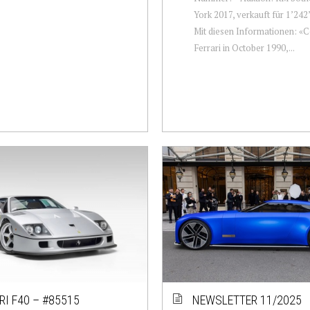
York 2017, verkauft für 1’242
Mit diesen Informationen: «
Ferrari in October 1990,...
RI F40 – #85515
NEWSLETTER 11/2025