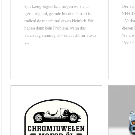
Spielzeug Eigentlich mögen wir sie ja
Der Sc
gern original, gerade bei den Ferrari ist
ZFFGJ3
radical da manchmal etwas kleinlich. Wir
– Verka
haben dann kein Problem, wenn das
diesen 
Fahrzeug stimmig ist – und nicht für etwas
We are 
v...
1990 Fer