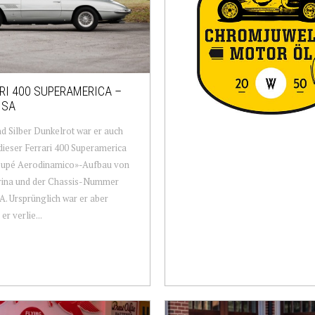
RI 400 SUPERAMERICA –
1SA
d Silber Dunkelrot war er auch
dieser Ferrari 400 Superamerica
oupé Aerodinamico»-Aufbau von
arina und der Chassis-Nummer
. Ursprünglich war er aber
er verlie...