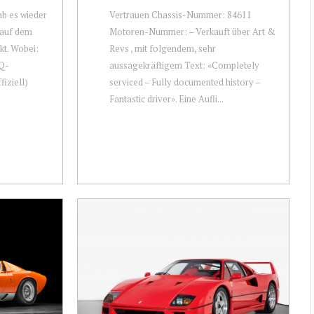
ab es wieder
Vertrauen Chassis-Nummer: 84611
 auf dem
Motoren-Nummer: – Verkauft über Art &
kt. Wobei:
Revs , mit folgendem, sehr
EQ-
aussagekräftigem Text: «Completely
fiziell)
serviced – Fully documented history –
Fantastic driver». Eine Aufli...