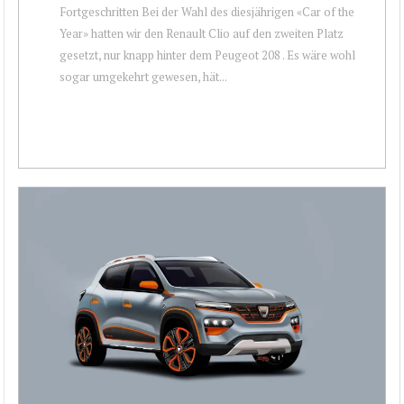
Fortgeschritten Bei der Wahl des diesjährigen «Car of the
Year» hatten wir den Renault Clio auf den zweiten Platz
gesetzt, nur knapp hinter dem Peugeot 208 . Es wäre wohl
sogar umgekehrt gewesen, hät...