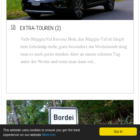
EXTRA-TOUREN (2)
Valle Maggia/Val Bavona Nein, das Maggia-Tal ist längst
kein Geheimtip mehr, ganz besonders am Wochenende mag
man es auch gerne meiden. Aber an einem schönen Tag
unter der Woche und wenn man dann wei...
This website uses cookies to ensure you get the best
Got it!
experience on our website
More info