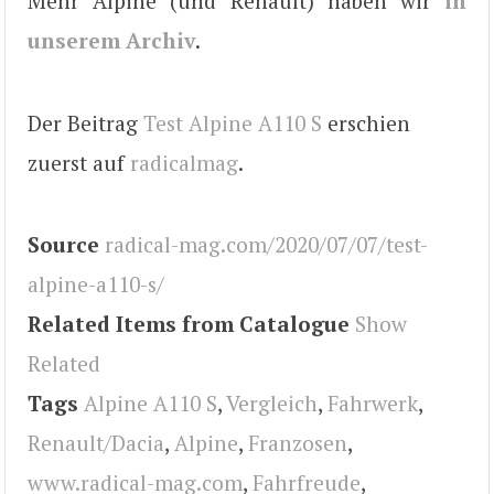
Mehr Alpine (und Renault) haben wir
in
unserem Archiv
.
Der Beitrag
Test Alpine A110 S
erschien
zuerst auf
radicalmag
.
Source
radical-mag.com/2020/07/07/test-
alpine-a110-s/
Related Items from Catalogue
Show
Related
Tags
Alpine A110 S
,
Vergleich
,
Fahrwerk
,
Renault/Dacia
,
Alpine
,
Franzosen
,
www.radical-mag.com
,
Fahrfreude
,