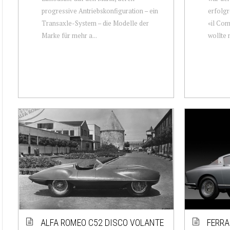
progressive Antriebskonfiguration – ein
erfolgr
Transaxle-System – die Modelle der
«il Com
Marke für mehr a...
wollte 
ALFA ROMEO C52 DISCO VOLANTE
FERRA