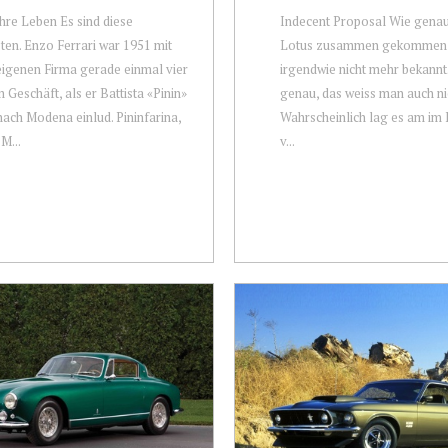
re Leben Es sind diese
Indecent Proposal Wie genau
en. Enzo Ferrari war 1951 mit
Lotus zusammen gekommen si
eigenen Firma gerade einmal vier
irgendwie nicht mehr bekann
m Geschäft, als er Battista «Pinin»
genau, das weiss man auch nic
nach Modena einlud. Pininfarina,
Wahrscheinlich lag es am im
M...
v...