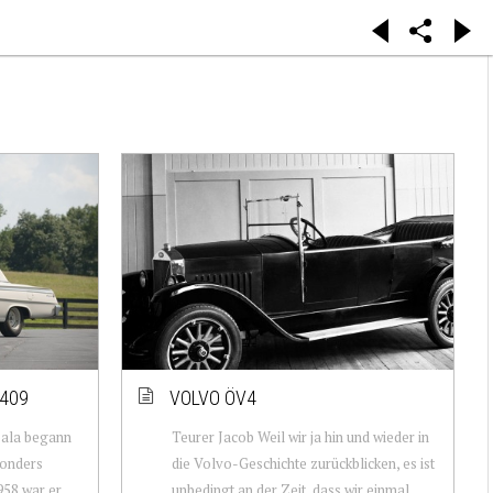
 409
VOLVO ÖV4
pala begann
Teurer Jacob Weil wir ja hin und wieder in
sonders
die Volvo-Geschichte zurückblicken, es ist
958 war er
unbedingt an der Zeit, dass wir einmal