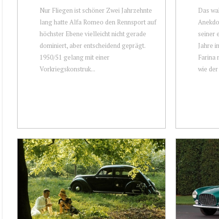
Nur Fliegen ist schöner Zwei Jahrzehnte
Das wah
lang hatte Alfa Romeo den Rennsport auf
Anekdot
höchster Ebene vielleicht nicht gerade
seiner 
dominiert, aber entscheidend geprägt.
Jahre i
1950/51 gelang mit einer
Farina 
Vorkriegskonstruk...
wie der 