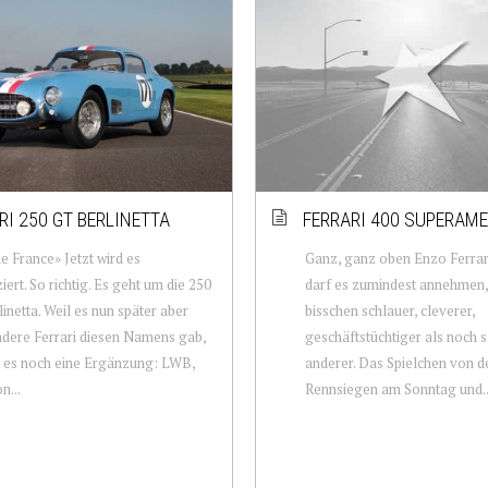
RI 250 GT BERLINETTA
FERRARI 400 SUPERAME
e France» Jetzt wird es
Ganz, ganz oben Enzo Ferrar
iert. So richtig. Es geht um die 250
darf es zumindest annehmen,
inetta. Weil es nun später aber
bisschen schlauer, cleverer,
dere Ferrari diesen Namens gab,
geschäftstüchtiger als noch 
 es noch eine Ergänzung: LWB,
anderer. Das Spielchen von d
n...
Rennsiegen am Sonntag und..