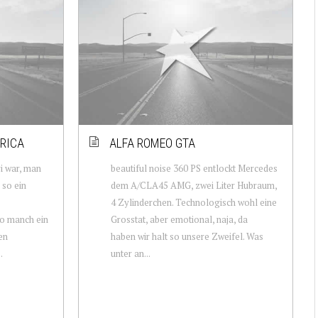
RICA
ALFA ROMEO GTA
i war, man
beautiful noise 360 PS entlockt Mercedes
 so ein
dem A/CLA45 AMG, zwei Liter Hubraum,
4 Zylinderchen. Technologisch wohl eine
so manch ein
Grosstat, aber emotional, naja, da
en
haben wir halt so unsere Zweifel. Was
.
unter an...