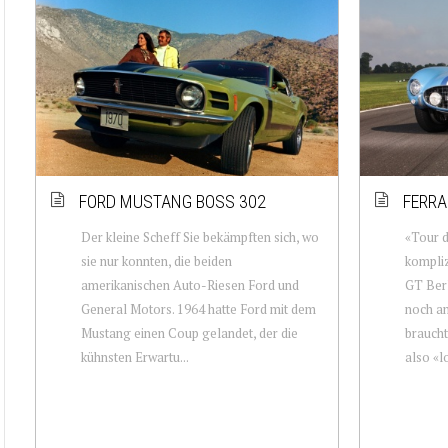
FORD MUSTANG BOSS 302
FERRA
Der kleine Scheff Sie bekämpften sich, wo
«Tour d
sie nur konnten, die beiden
kompliz
amerikanischen Auto-Riesen Ford und
GT Berl
General Motors. 1964 hatte Ford mit dem
noch an
Mustang einen Coup gelandet, der die
braucht
kühnsten Erwartu...
also «lo