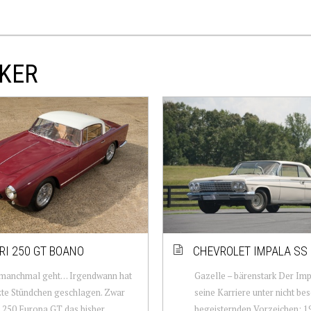
IKER
RI 250 GT BOANO
CHEVROLET IMPALA SS
 manchmal geht… Irgendwann hat
Gazelle – bärenstark Der Im
zte Stündchen geschlagen. Zwar
seine Karriere unter nicht be
 250 Europa GT das bisher
begeisternden Vorzeichen: 1