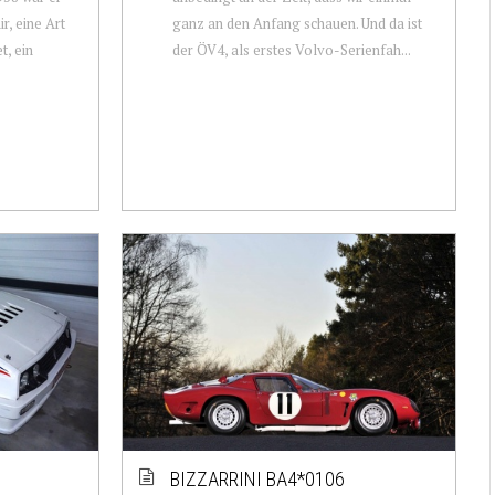
r, eine Art
ganz an den Anfang schauen. Und da ist
, ein
der ÖV4, als erstes Volvo-Serienfah...
BIZZARRINI BA4*0106