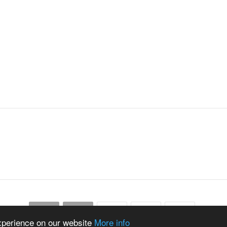
START
PREV
…
NEXT
END
experience on our website
More info