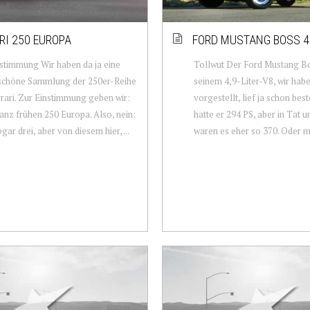
RI 250 EUROPA
FORD MUSTANG BOSS 4
stimmung Wir haben da ja eine
Tollwut Der Ford Mustang Bo
 schöne Sammlung der 250er-Reihe
seinem 4,9-Liter-V8, wir habe
rari. Zur Einstimmung geben wir:
vorgestellt, lief ja schon best
anz frühen 250 Europa. Also, nein:
hatte er 294 PS, aber in Tat 
gar drei, aber von diesem hier, ...
waren es eher so 370. Oder meh