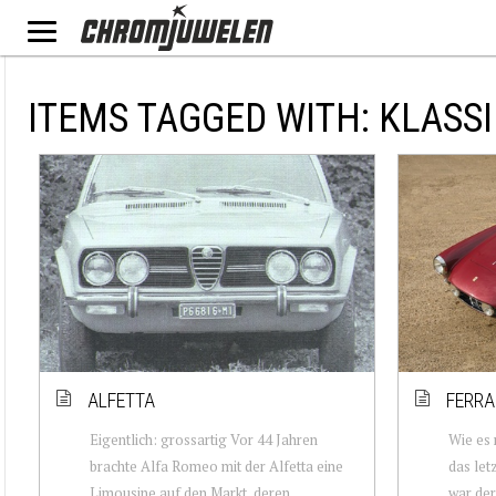
ITEMS TAGGED WITH: KLASS
ALFETTA
FERRA
Eigentlich: grossartig Vor 44 Jahren
Wie es
brachte Alfa Romeo mit der Alfetta eine
das let
Limousine auf den Markt, deren
war der