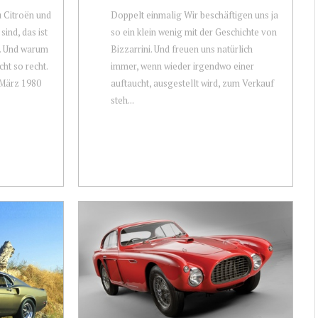
 Citroën und
Doppelt einmalig Wir beschäftigen uns ja
nd, das ist
so ein klein wenig mit der Geschichte von
t. Und warum
Bizzarrini. Und freuen uns natürlich
ht so recht.
immer, wenn wieder irgendwo einer
 März 1980
auftaucht, ausgestellt wird, zum Verkauf
steh...