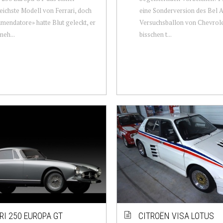
eichste Modell von Ferrari, doch
eine Sonderversion des Bel Ai
mendatore» hatte Blut geleckt, er
Versuchsballon von Chevrolet
meh...
bisschen t...
RI 250 EUROPA GT
CITROËN VISA LOTUS