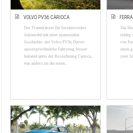
VOLVO PV36 CARIOCA
FERRA
Der Traumtänzer Ein faszinierendes
Zur Ein
Automobil mit einer spannenden
richtig
Geschichte: der Volvo PV36. Dieses
von Fer
aussergewöhnliche Fahrzeug, besser
einen g
bekannt unter der Bezeichnung Carioca,
zwei. So
war anders als die meist...