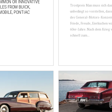
MMON OR INNOVATIVE
Trostpreis Man muss sich das
LES FROM BUICK,
unbedingt so vorstellen, dass
OBILE, PONTIAC
des General-Motors-Konzern
Friede, Freude, Eierkuchen wa
60er-Jahre. Nach dem Krieg
schnell zum...