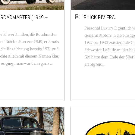
 ROADMASTER (1949 –
BUICK RIVIERA
Personal Luxury Eigentlich w
se Einverstanden, die Roadmaster
General Motors ja die einstig
bei Buick schon vor 1949, erstmals
1927 bis 1940 existierende Ca
 die Bezeichnung bereits 1931 auf.
Schwester LaSalle wieder be
hte allein mit diesem Namen klar,
GM hatte dem Ende der 50er 
es ging: man war dann ganz ...
erfolgreic...