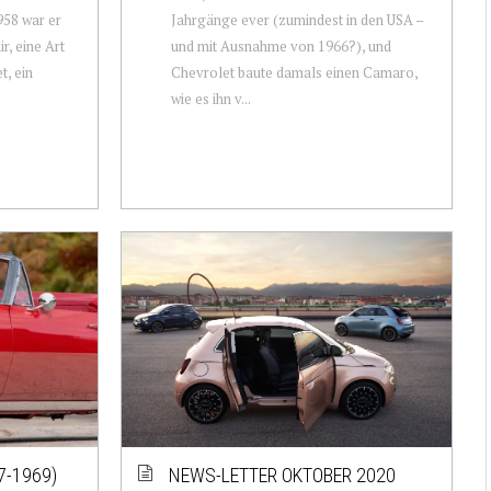
958 war er
Jahrgänge ever (zumindest in den USA –
r, eine Art
und mit Ausnahme von 1966?), und
, ein
Chevrolet baute damals einen Camaro,
wie es ihn v...
7-1969)
NEWS-LETTER OKTOBER 2020