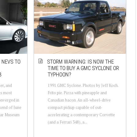
: NEVS TO
STORM WARNING: IS NOW THE
TIME TO BUY A GMC SYCLONE OR
3
TYPHOON?
er, and
1991 GMC Syclone. Photos by Jeff Koch.
’s most
Frito pie. Pizza with pineapple and
onverged in
Canadian bacon. An all-wheel-drive
kend of June
compact pickup capable of out-
 Car Museum
accelerating a contemporary Corvette
(and a Ferrari 348), a...