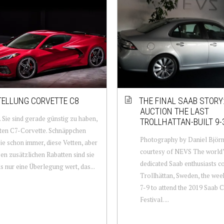
ELLUNG CORVETTE C8
THE FINAL SAAB STORY
AUCTION THE LAST
ie sind gerade günstig zu haben,
TROLLHATTAN-BUILT 9-
zten C7-Corvette. Schnäppchen
Photography by Daniel Björn
ie schon immer, diese Vetten, aber
courtesy of NEVS The world
sen zusätzlichen Rabatten sind sie
dedicated Saab enthusiasts c
s nur eine Überlegung wert, das...
Trollhättan, Sweden, the wee
7-9 to attend the 2019 Saab
Festival. ...