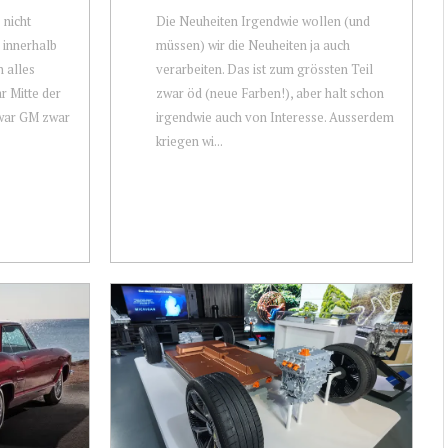
 nicht
Die Neuheiten Irgendwie wollen (und
 innerhalb
müssen) wir die Neuheiten ja auch
 alles
verarbeiten. Das ist zum grössten Teil
r Mitte der
zwar öd (neue Farben!), aber halt schon
 war GM zwar
irgendwie auch von Interesse. Ausserdem
kriegen wi...