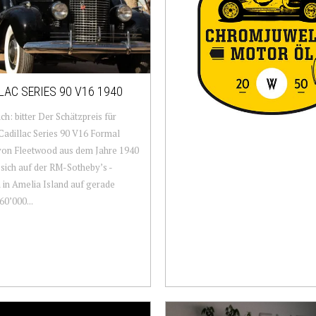
LAC SERIES 90 V16 1940
ich: bitter Der Schätzpreis für
Cadillac Series 90 V16 Formal
von Fleetwood aus dem Jahre 1940
 sich auf der RM-Sotheby’s -
 in Amelia Island auf gerade
60’000...