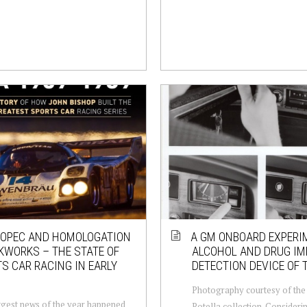
 OPEC AND HOMOLOGATION
A GM ONBOARD EXPERI
WORKS – THE STATE OF
ALCOHOL AND DRUG I
S CAR RACING IN EARLY
DETECTION DEVICE OF 
Photography courtesy of the
gest news of the year happened
Rotella collection. Consideri