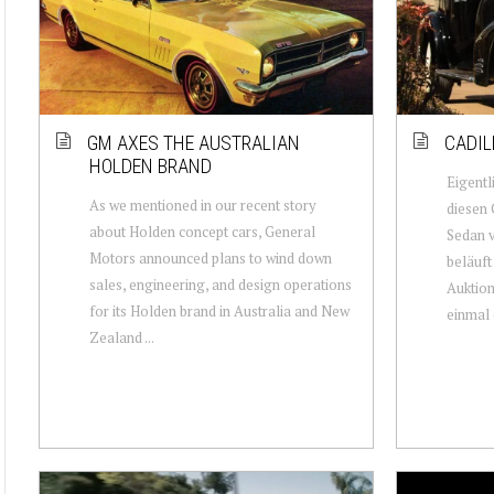
GM AXES THE AUSTRALIAN
CADIL
HOLDEN BRAND
Eigentl
As we mentioned in our recent story
diesen 
about Holden concept cars, General
Sedan 
Motors announced plans to wind down
beläuft
sales, engineering, and design operations
Auktion
for its Holden brand in Australia and New
einmal 
Zealand ...