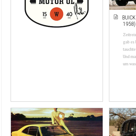
BUICK
1958)
Zeitrei
gab es 
tauchte
Und mac
um was 