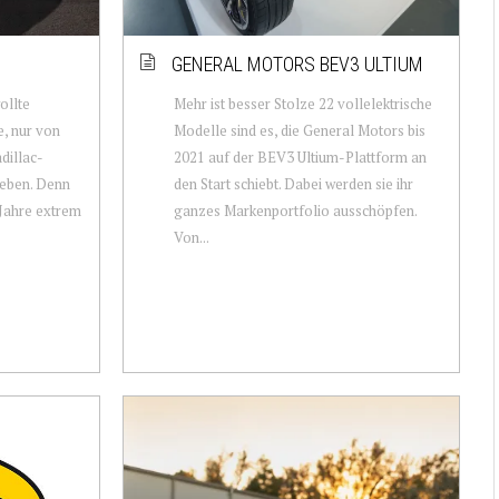
GENERAL MOTORS BEV3 ULTIUM
ollte
Mehr ist besser Stolze 22 vollelektrische
e, nur von
Modelle sind es, die General Motors bis
dillac-
2021 auf der BEV3 Ultium-Plattform an
leben. Denn
den Start schiebt. Dabei werden sie ihr
Jahre extrem
ganzes Markenportfolio ausschöpfen.
Von...