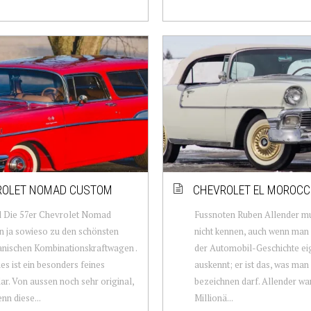
ROLET NOMAD CUSTOM
CHEVROLET EL MOROC
 Die 57er Chevrolet Nomad
Fussnoten Ruben Allender m
 ja sowieso zu den schönsten
nicht kennen, auch wenn man s
nischen Kombinationskraftwagen .
der Automobil-Geschichte eig
es ist ein besonders feines
auskennt; er ist das, was man
r. Von aussen noch sehr original,
bezeichnen darf. Allender war
nn diese...
Millionä...