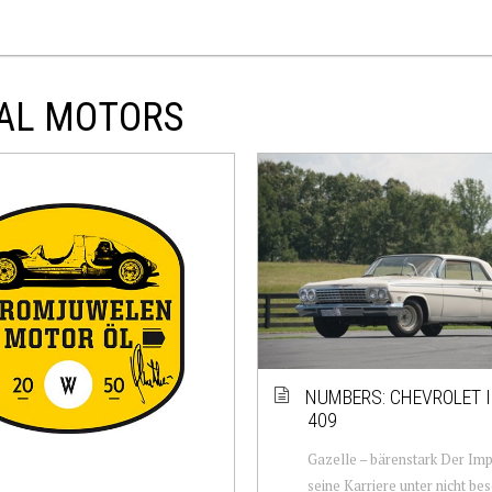
RAL MOTORS
NUMBERS: CHEVROLET 
409
Gazelle – bärenstark Der Im
seine Karriere unter nicht be