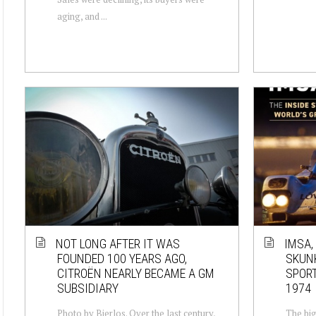
aging, and ...
NOT LONG AFTER IT WAS
IMSA,
FOUNDED 100 YEARS AGO,
SKUNK
CITROËN NEARLY BECAME A GM
SPORT
SUBSIDIARY
1974
Photo by Bierlos. Over the last century,
The big