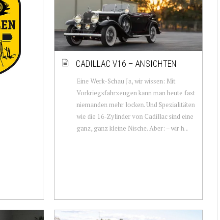
CADILLAC V16 – ANSICHTEN
Eine Werk-Schau Ja, wir wissen: Mit
Vorkriegsfahrzeugen kann man heute fast
niemanden mehr locken. Und Spezialitäten
wie die 16-Zylinder von Cadillac sind eine
ganz, ganz kleine Nische. Aber: – wir h...