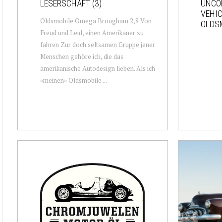
LESERSCHAFT (3)
UNCO
VEHIC
Oldsmobile Omega Brougham 2,8 Von
OLDSM
Freud und Leid, einen Amerikaner zu
fahren Zur doch seltsamen Gruppe jener
Menschen gehöre ich, die das
amerikanische Autodesign lieben. Als ich
«meinen» Oldsmobile ...