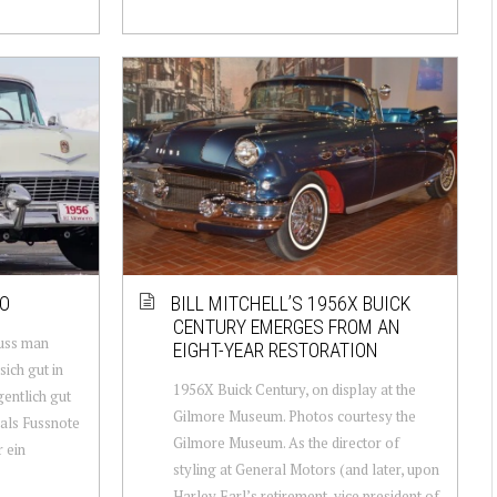
CO
BILL MITCHELL’S 1956X BUICK
CENTURY EMERGES FROM AN
uss man
EIGHT-YEAR RESTORATION
ich gut in
1956X Buick Century, on display at the
entlich gut
Gilmore Museum. Photos courtesy the
 als Fussnote
Gilmore Museum. As the director of
 ein
styling at General Motors (and later, upon
Harley Earl’s retirement, vice president of