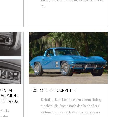
it...
MENTAL
SELTENE CORVETTE
MPAIRMENT
Details… Man könnte es zu einem Hobby
THE 1970S
machen: die Suche nach den besonders
 Rocky
seltenen Corvette. Natürlich ist das kein
ng the