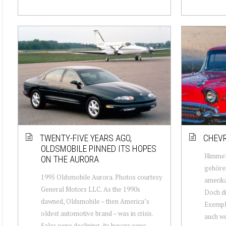
TWENTY-FIVE YEARS AGO,
CHEV
OLDSMOBILE PINNED ITS HOPES
Himmel
ON THE AURORA
gehören
1995 Oldsmobile Aurora. Photos courtesy
amerika
General Motors LLC. As the 1990s
Doch di
dawned, Oldsmobile – then America’s
Exempla
oldest automotive brand – was in crisis.
auch we
Sales were declining, its buyers were