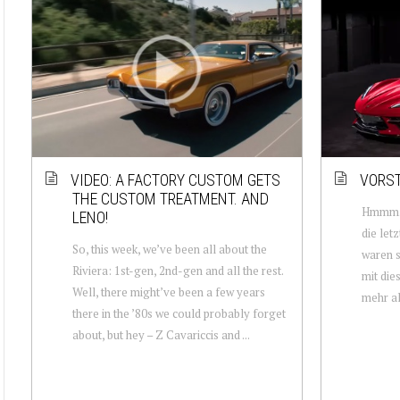
VIDEO: A FACTORY CUSTOM GETS
VORST
THE CUSTOM TREATMENT. AND
Hmmm. S
LENO!
die let
So, this week, we’ve been all about the
waren s
Riviera: 1st-gen, 2nd-gen and all the rest.
mit die
Well, there might’ve been a few years
mehr al
there in the ’80s we could probably forget
about, but hey – Z Cavariccis and ...