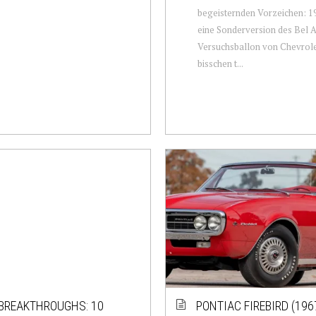
begeisternden Vorzeichen: 1
eine Sonderversion des Bel Ai
Versuchsballon von Chevrolet
bisschen t...
 BREAKTHROUGHS: 10
PONTIAC FIREBIRD (196