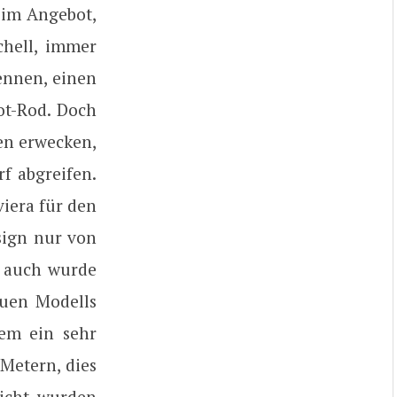
 im Angebot,
chell, immer
ennen, einen
ot-Rod. Doch
en erwecken,
f abgreifen.
iera für den
sign nur von
, auch wurde
euen Modells
dem ein sehr
 Metern, dies
wicht wurden