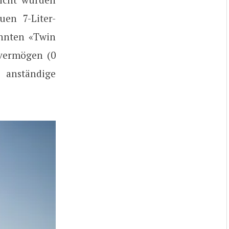
en 7-Liter-
annten «Twin
tvermögen (0
anständige