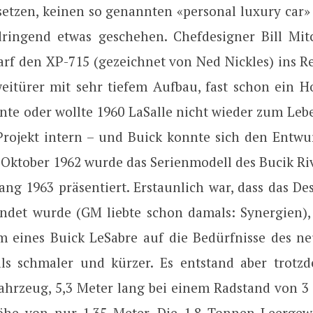
etzen, keinen so genannten «personal luxury car»
ringend etwas geschehen. Chefdesigner Bill Mit
warf den XP-715 (gezeichnet von Ned Nickles) ins R
eitürer mit sehr tiefem Aufbau, fast schon ein H
nnte oder wollte 1960 LaSalle nicht wieder zum Leb
Projekt intern – und Buick konnte sich den Entwur
 Oktober 1962 wurde das Serienmodell des Bucik Riv
ang 1963 präsentiert. Erstaunlich war, dass das De
ndet wurde (GM liebte schon damals: Synergien)
rm eines Buick LeSabre auf die Bedürfnisse des n
als schmaler und kürzer. Es entstand aber trotz
Fahrzeug, 5,3 Meter lang bei einem Radstand von 3
öhe von nur 1,35 Meter. Die 1,8 Tonnen Leerge