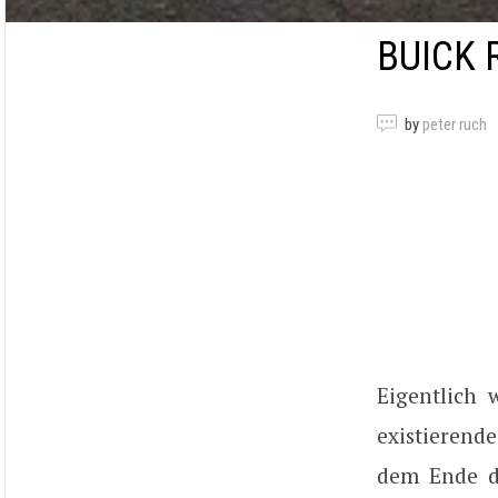
BUICK 
by
peter ruch
Eigentlich 
existierend
dem Ende de