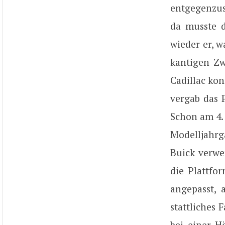
entgegenzus
da musste d
wieder er, 
kantigen Zw
Cadillac ko
vergab das 
Schon am 4.
Modelljahrg
Buick verwe
die Plattfo
angepasst, 
stattliches 
bei einer H