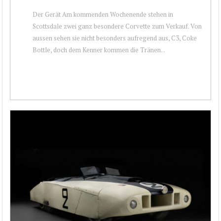
Der Gerät Am kommenden Wochenende stehen in
Scottsdale zwei ganz besondere Corvette zum Verkauf. Von
aussen sehen sie nicht besonders aufregend aus, C3, Coke
Bottle, doch dem Kenner kommen die Tränen...