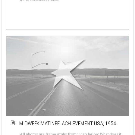
MIDWEEK MATINEE: ACHIEVEMENT USA, 1954
All photos are frame grabs from video below. What does it