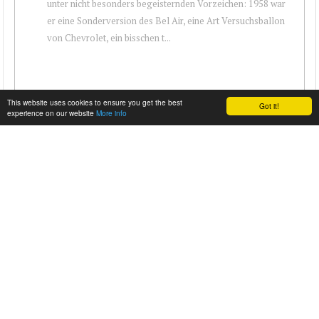
unter nicht besonders begeisternden Vorzeichen: 1958 war
er eine Sonderversion des Bel Air, eine Art Versuchsballon
von Chevrolet, ein bisschen t...
This website uses cookies to ensure you get the best
Got it!
experience on our website
More info