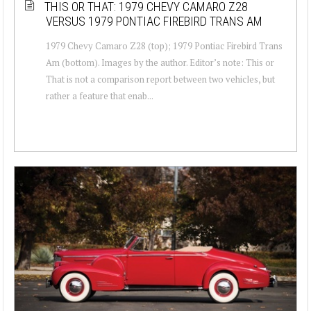
THIS OR THAT: 1979 CHEVY CAMARO Z28
VERSUS 1979 PONTIAC FIREBIRD TRANS AM
1979 Chevy Camaro Z28 (top); 1979 Pontiac Firebird Trans
Am (bottom). Images by the author. Editor’s note: This or
That is not a comparison report between two vehicles, but
rather a feature that enab...