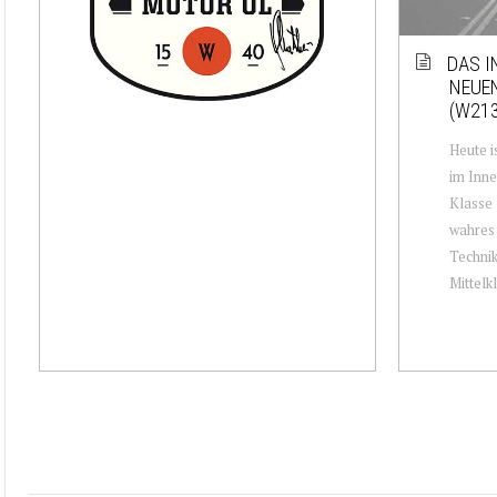
DAS I
NEUEN
(W213
Heute i
im Inn
Klasse 
wahres 
Technik
Mittelkl