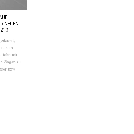
 AUF
ER NEUEN
W213
gedauert,
ionen im
efahrt mit
ten Wagen zu
ser, bzw.