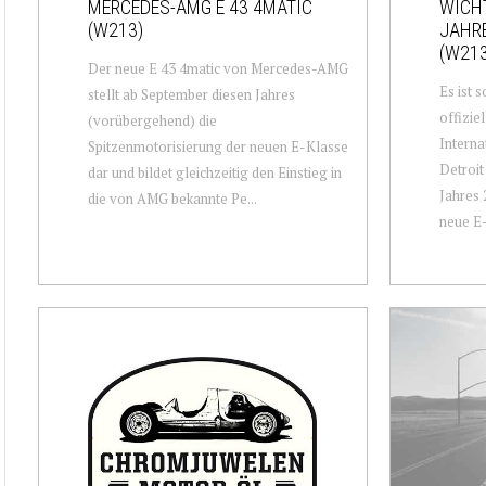
MERCEDES-AMG E 43 4MATIC
WICH
(W213)
JAHRE
(W213
Der neue E 43 4matic von Mercedes-AMG
Es ist 
stellt ab September diesen Jahres
offizie
(vorübergehend) die
Interna
Spitzenmotorisierung der neuen E-Klasse
Detroit
dar und bildet gleichzeitig den Einstieg in
Jahres 
die von AMG bekannte Pe...
neue E-