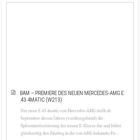
BÄM – PREMIERE DES NEUEN MERCEDES-AMG E
43 4MATIC (W213)
Der neue E 43 4matic von Mercedes-AMG stellt ab
September diesen Jahres (vorübergehend) die
Spitzenmotorisierung der neuen E-Klasse dar und bildet
gleichzeitig den Einstieg in die von AMG bekannte Pe...