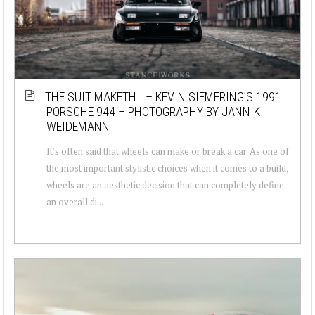
THE SUIT MAKETH… – KEVIN SIEMERING’S 1991
PORSCHE 944 – PHOTOGRAPHY BY JANNIK
WEIDEMANN
It's often said that wheels can make or break a car. As one of
the most important stylistic choices when it comes to a build,
wheels are an aesthetic decision that can completely define
an overall di...