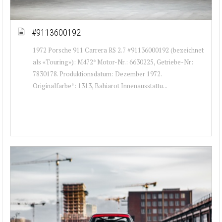
#9113600192
1972 Porsche 911 Carrera RS 2.7 #91136000192 (bezeichnet
als «Touring»): M472* Motor-Nr.: 6630225, Getriebe-Nr:
7830178. Produktionsdatum: Dezember 1972.
Originalfarbe*: 1313, Bahiarot Innenausstattu...