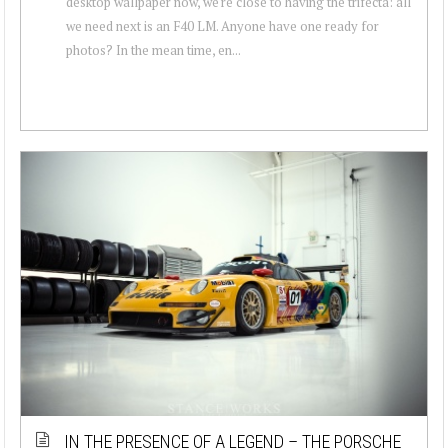
desktop wallpaper now, we're close to having the trifecta: all
we need next is an F40 LM. Anyone have one ready for
photos? In the mean time, en...
IN THE PRESENCE OF A LEGEND – THE PORSCHE