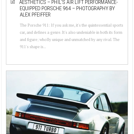
AESTHETICS – PHIL’S AIR LIFT PERFORMANCE-
EQUIPPED PORSCHE 964 – PHOTOGRAPHY BY
ALEX PFEIFFER
The Porsche 911: If you ask me, it's the quintessential sports
car, and defines a genre. It's also undeniable in both its form
and figure; wholly unique and unmatched by any rival. The
911's shape is...