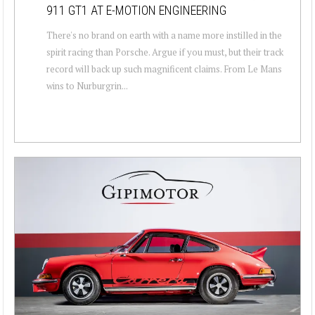
911 GT1 AT E-MOTION ENGINEERING
There's no brand on earth with a name more instilled in the
spirit racing than Porsche. Argue if you must, but their track
record will back up such magnificent claims. From Le Mans
wins to Nurburgrin...