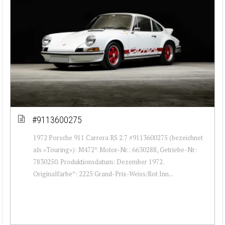
#9113600275
1972 Porsche 911 Carrera RS 2.7 #9113600275 (bezeichnet
als «Touring»): M472*. Motor-Nr.: 6630288, Getriebe-Nr:
7830250. Produktionsdatum: Dezember 1972.
Originalfarbe*: 2225 Grand-Prix-Weiss/Rot Inn...