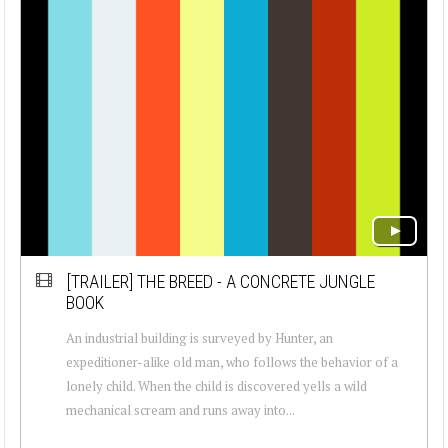
[TRAILER]
THE BREED - A CONCRETE JUNGLE
BOOK
An industrial building is surveyed by Hunter, an
expeditioner-alike old man, who follows the behavior of a
lonely child. When the child is discovered yells a wild
mechanical scream and runs away into...