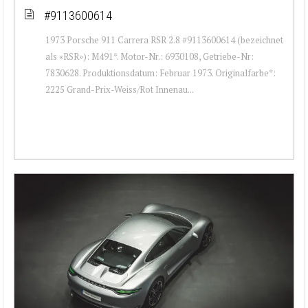
#9113600614
1973 Porsche 911 Carrera RSR 2.8 #9113600614 (bezeichnet
als «RSR»): M491*. Motor-Nr.: 6930108, Getriebe-Nr:
7830628. Produktionsdatum: Februar 1973. Originalfarbe*:
2225 Grand-Prix-Weiss/Rot Innenau...