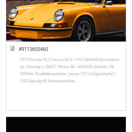
#9113600460
1973 Porsche 911 Carrera RS 2.7 #9113600460 (bezeichnet
als «Touring»): M472*. Motor-Nr.: 6630459, Getriebe-Nr:
7830441. Produktionsdatum: Januar 1973. Originalfarbe*:
5252 Signalgelb Innenausstattun...