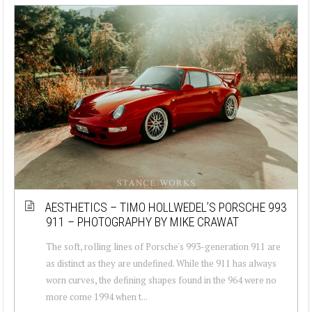
AESTHETICS – TIMO HOLLWEDEL’S PORSCHE 993
911 – PHOTOGRAPHY BY MIKE CRAWAT
The soft, rolling lines of Porsche's 993-generation 911 are
as distinct as they are undefined. While the 911 has always
worn curves, the defining shapes found in the 964 were no
more come 1994 when t...