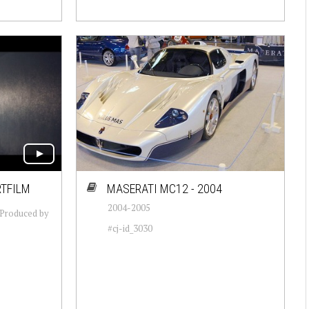
RTFILM
MASERATI MC12 - 2004
2004-2005
 Produced by
#cj-id_3030