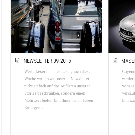
NEWSLETTER 09-2016
MASER
Werte Leserin, lieber Leser, auch diese
Cayenne
Woche wollen wir unseren Newsletter
wieder 
nicht einfach auf das Auflisten unserer
vom rec
Stories beschränken, sondern einen
verkauf
Mehrwert bieten. Und Ihnen einen lieben
finanzi
Kollegen...