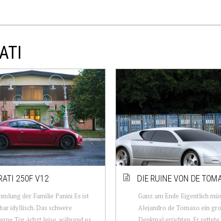
ATI
ATI 250F V12
DIE RUINE VON DE TOM
mlung der Familie Panini Es ist
Ganz am Ende Eigentlich mü
ar idyllisch. Das schwere
Alejandro de Tomaso ein gr
erne Tor ächzt leise, während es
Denkmal errichten. Er rettete