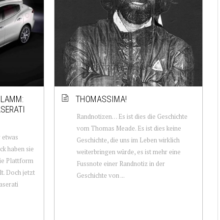
HLAMM:
THOMASSIMA!
ASERATI
Randnotizen… Es ist dies die Geschichte
vom Thomas Meade. Es ist dies keine
r etwas
Geschichte, die uns im Leben wirklich
ck haben sie
weiterbringen würde, es ist mehr eine
ie Plattform
Fussnote einer Randnotiz in der
t. Doch jetzt
Geschichte von ...
aserati