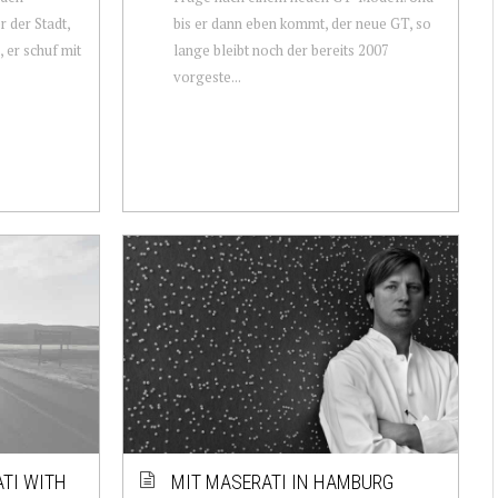
 der Stadt,
bis er dann eben kommt, der neue GT, so
 er schuf mit
lange bleibt noch der bereits 2007
vorgeste...
ATI WITH
MIT MASERATI IN HAMBURG