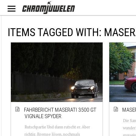
ITEMS TAGGED WITH: MASER
FAHRBERICHT MASERATI 3500 GT
MASER
VIGNALE SPYDER
Die Sam
Rutschpartie Und dann rutscht er. Aber
wunderb
richtig. Bremse lösen, nochmals
gusseis