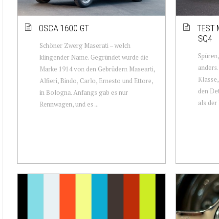
OSCA 1600 GT
TEST 
SQ4
Schöner Zwerg Maserati – welch
Spüren,
klingender Name. Gegründet wurde die
anders.
Marke 1914 von den Gebrüdern Masearti,
Klasse,
Alfieri, Bindo, Carlo, Ernesto und Ettore,
den Det
in Bologna. Anfangs gab es nur
als der
Rennwagen, und es ...