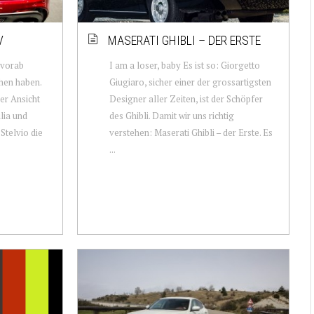
V
MASERATI GHIBLI – DER ERSTE
 vorab
I am a loser, baby Es ist so: Giorgetto
ehen haben.
Giugiaro, sicher einer der grossartigsten
er Ansicht
Designer aller Zeiten, ist der Schöpfer
lia und
des Ghibli. Damit wir uns richtig
 Stelvio die
verstehen: Maserati Ghibli – der Erste. Es
...