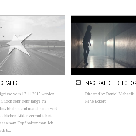
S PARIS!
MASERATI GHIBLI SHO
ignisse vom 13.11.2015 werden
Directed by Daniel Michaelis
en noch sehr, sehr lange im
Rene Eckert
nis bleiben und manch einer wird
recklichen Bilder vermutlich nie
us seinem Kopf bekommen. Ich
ch b...