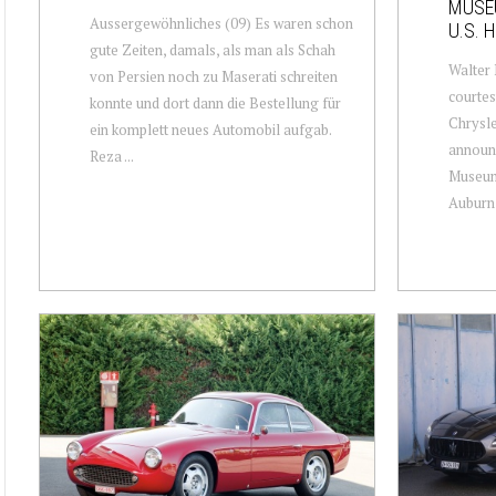
MUSE
Aussergewöhnliches (09) Es waren schon
U.S. 
gute Zeiten, damals, als man als Schah
Walter 
von Persien noch zu Maserati schreiten
courtes
konnte und dort dann die Bestellung für
Chrysl
ein komplett neues Automobil aufgab.
announc
Reza ...
Museum
Auburn 