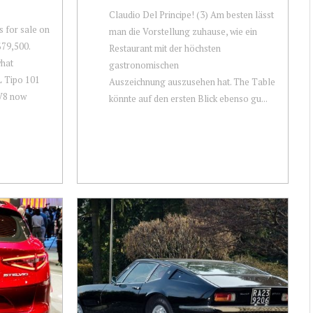
Claudio Del Principe! (3) Am besten lässt
s for sale on
man die Vorstellung zuhause, wie ein
$79,500.
Restaurant mit der höchsten
what
gastronomischen
L Tipo 101
Auszeichnung auszusehen hat. The Table
 V8 now
könnte auf den ersten Blick ebenso gu...