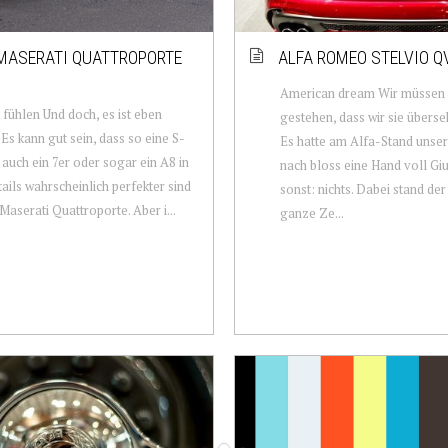
MASERATI QUATTROPORTE
ALFA ROMEO STELVIO Q
American dream Wir müssen
 fühlen Und doch, es ist eben
gestehen, dass wir sie übers
 Es kann gut sein, dass so eine S-
Es hatte am Alfa-Stand unser
 auch ein 7er oder sogar ein A8 in
nach bloss eine Hand voll Giu
ails wahrscheinlich perfekter sind
sonst: nichts. Dabei stand der
 Maserati Quattroporte. Aber i...
ganze Ze...