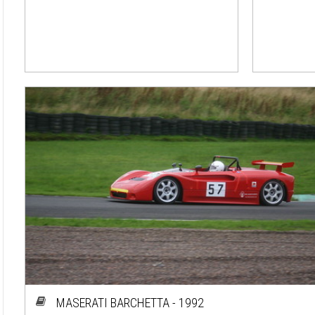
MASERATI BARCHETTA - 1992
MASER
1992-1993
1972-1
#cj-id_3027
#cj-id_