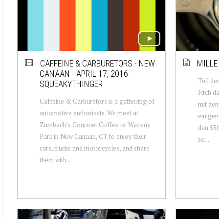
CAFFEINE & CARBURETORS - NEW
MILLE
CANAAN - APRIL 17, 2016 -
Teil de
SQUEAKYTHINGER
Fitch d
Caffeine & Carburetors is a gathering of
mit dem
automotive enthusiasts. We meet at
einigen
Zumbach’s Gourmet Coffee or Waveny
den 550
Park in New Canaan, CT to enjoy their
so...
cars, trucks and motorcycles, and share
them with ...