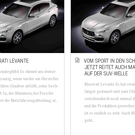
ATI LEVANTE
VOM SPORT IN DEN SC
JETZT REITET AUCH M
jukeghibli Es stimmt uns immer
AUF DER SUV-WELLE
traurig, wenn wieder ein Hersteller
Maserati Levante Es hat zwa
hten Glauben abfällt, seine Seele
länger gedauert und zum Glü
t. Ja, der Mammon, bei Porsche
zwischendurch noch einmal d
ert die Nutzfahrzeugabteilung al...
und die Produktion gewechsel
ist es endlich so weit: Auch M
geht...