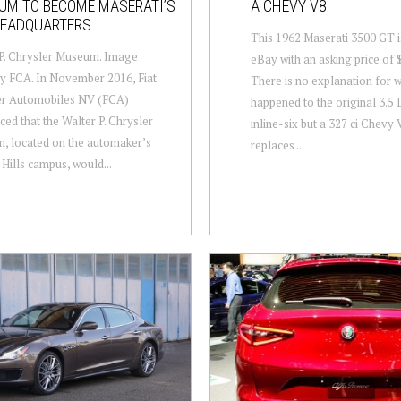
UM TO BECOME MASERATI’S
A CHEVY V8
HEADQUARTERS
This 1962 Maserati 3500 GT i
P. Chrysler Museum. Image
eBay with an asking price of 
y FCA. In November 2016, Fiat
There is no explanation for 
er Automobiles NV (FCA)
happened to the original 3.5 
ed that the Walter P. Chrysler
inline-six but a 327 ci Chevy
, located on the automaker’s
replaces ...
Hills campus, would...