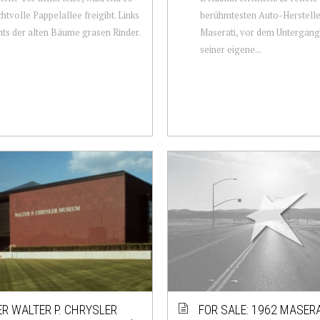
chtvolle Pappelallee freigibt. Links
berühmtesten Auto-Hersteller
hts der alten Bäume grasen Rinder.
Maserati, vor dem Untergang,
seiner eigene...
R WALTER P. CHRYSLER
FOR SALE: 1962 MASER