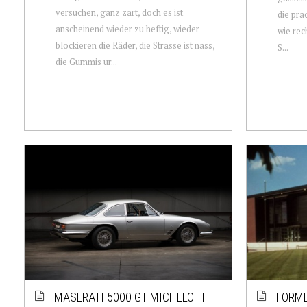
versuchen, ganz zart, doch es ist
die pra
anscheinend wieder zu heftig, wieder
wie rec
blockieren die Räder, die Strasse ist nass,
S...
die Gummis ur...
MASERATI 5000 GT MICHELOTTI
FORME