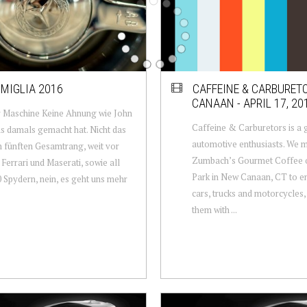
 MIGLIA 2016
CAFFEINE & CARBURET
CANAAN - APRIL 17, 20
r Maschine Keine Ahnung wie John
Caffeine & Carburetors is a 
as damals gemacht hat. Nicht das
automotive enthusiasts. We m
 fünften Gesamtrang, weit vor
Zumbach’s Gourmet Coffee 
 Ferrari und Maserati, sowie all
Park in New Canaan, CT to en
 Spydern, nein, es geht uns mehr
cars, trucks and motorcycles,
them with ...