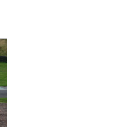
ATI BORA - 1972
MASERATI GRANTURISM
978
2007-
3029
#cj-id_3025