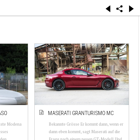
ASO
MASERATI GRANTURISMO MC
sste Modena
Bekannte Grösse Er kommt dann, wenn er
osses
dann eben kommt, sagt Maserati auf die
 den
Frage nach einem neuen GT-Modell. Und