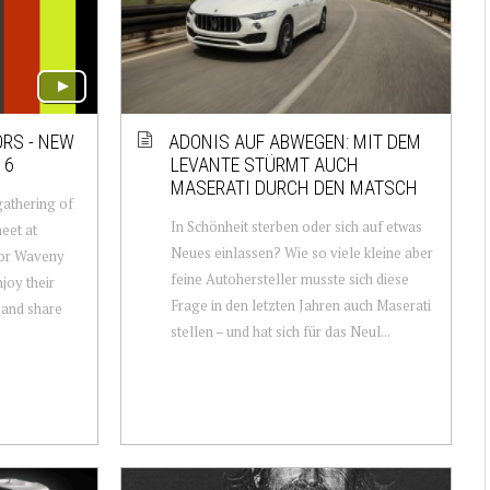
ORS - NEW
ADONIS AUF ABWEGEN: MIT DEM
16
LEVANTE STÜRMT AUCH
MASERATI DURCH DEN MATSCH
gathering of
In Schönheit sterben oder sich auf etwas
eet at
Neues einlassen? Wie so viele kleine aber
or Waveny
feine Autohersteller musste sich diese
joy their
Frage in den letzten Jahren auch Maserati
 and share
stellen – und hat sich für das Neul...