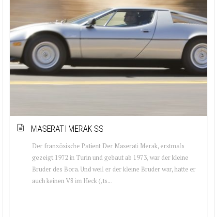
MASERATI MERAK SS
Der französische Patient Der Maserati Merak, erstmals
gezeigt 1972 in Turin und gebaut ab 1973, war der kleine
Bruder des Bora. Und weil er der kleine Bruder war, hatte er
auch keinen V8 im Heck (‚ts...