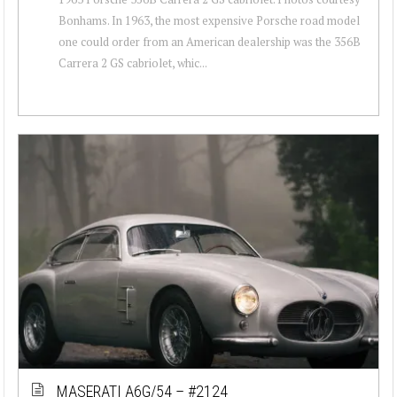
Bonhams. In 1963, the most expensive Porsche road model
one could order from an American dealership was the 356B
Carrera 2 GS cabriolet, whic...
MASERATI A6G/54 – #2124