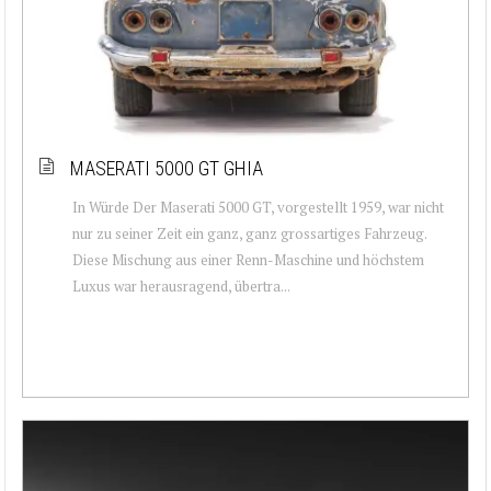
MASERATI 5000 GT GHIA
In Würde Der Maserati 5000 GT, vorgestellt 1959, war nicht
nur zu seiner Zeit ein ganz, ganz grossartiges Fahrzeug.
Diese Mischung aus einer Renn-Maschine und höchstem
Luxus war herausragend, übertra...