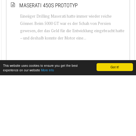
MASERATI 450S PROTOTYP
Eineiiger Drilling Maserati hatte immer wieder reiche
Gönner. Beim 5000 GT war es der Schah von Persien
gewesen, der das Geld für die Entwicklung eingebracht hatte
– und deshalb konnte der Motor eine...
This website uses cookies to ensure you get the best
Got it!
experience on our website
More info