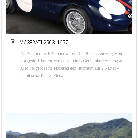
MASERATI 250S, 1957
Als Männer noch Männer waren Der 200er , den wir gestern
vorgestellt hatten, war ja ein feines Gerät, aber: zu langsam.
Also vergrösserte Maserati den Hubraum auf 2,5 Liter –
damit schaffte der Vierz...