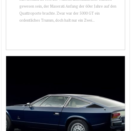
gewesen sein, der Maserati Anfang der 60er Jahre auf den
Quattroporte brachte. Zwar war der 5000 GT ein
ordentliches Trumm, doch halt nur ein Zwei...