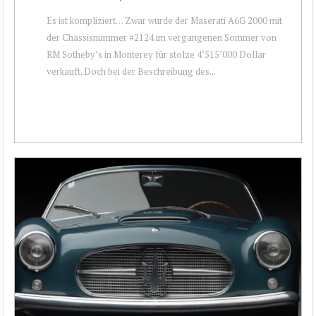
Es ist kompliziert… Zwar wurde der Maserati A6G 2000 mit
der Chassisnummer #2124 im vergangenen Sommer von
RM Sotheby’s in Monterey für stolze 4’515’000 Dollar
verkauft. Doch bei der Beschreibung des...