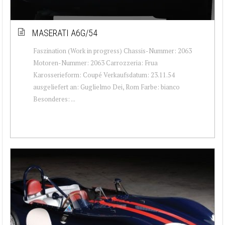
MASERATI A6G/54
Faszination (Work in progress) Chassis-Nummer: 2063
Motoren-Nummer: 2063 Carrozzeria: Frua
Karosserieform: Coupé Verkaufsdatum: 23.11.54
ausgeliefert an: Guglielmo Dei, Rom Farbe: bianco
Besonderes: ...