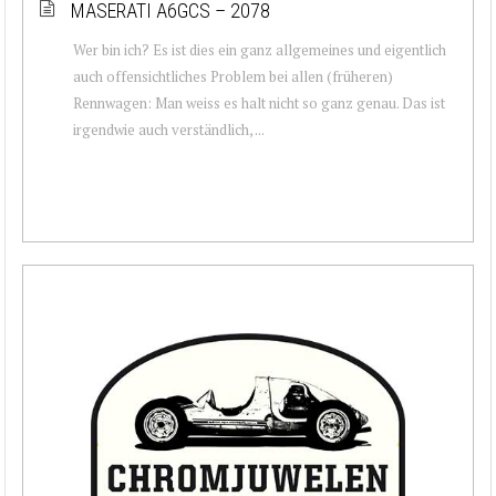
MASERATI A6GCS – 2078
Wer bin ich? Es ist dies ein ganz allgemeines und eigentlich
auch offensichtliches Problem bei allen (früheren)
Rennwagen: Man weiss es halt nicht so ganz genau. Das ist
irgendwie auch verständlich, ...