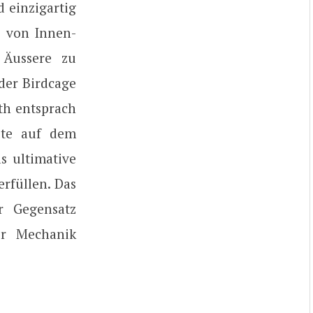
 einzigartig
s von Innen-
 Äussere zu
der Birdcage
5th entsprach
ute auf dem
s ultimative
rfüllen. Das
r Gegensatz
er Mechanik