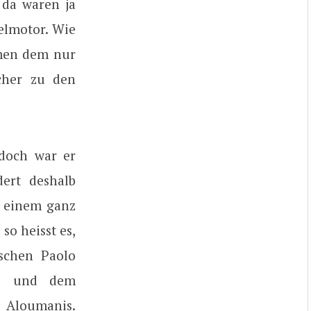
 da waren ja
elmotor. Wie
amen dem nur
cher zu den
 doch war er
ert deshalb
t einem ganz
so heisst es,
schen Paolo
to und dem
 Aloumanis.