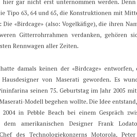
l hier gar nicht erst unternommen werden. Denn
ie Tipo 63, 64 und 65, die Konstruktionen mit Mitt
 Die «Birdcage» (also: Vogelkäfige), die ihren N
hweren Gitterrohrrahmen verdanken, gehören si
dsten Rennwagen aller Zeiten.
 hatte damals keinen der «Birdcage» entworfen,
 Hausdesigner von Maserati geworden. Es wund
 Pininfarina seinen 75. Geburtstag im Jahr 2005 mi
aserati-Modell begehen wollte. Die Idee entstand, 
2004 in Pebble Beach bei einem Gespräch zwi
na, dem amerikanischen Designer Frank Loda
Chef des Technologiekonzerns Motorola, Peter