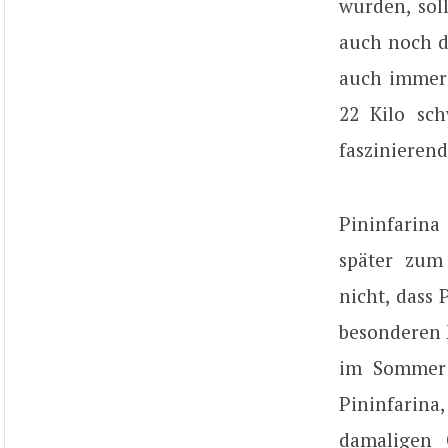
wurden, sol
auch noch d
auch immer:
22 Kilo sc
faszinieren
Pininfarina
später zum
nicht, dass
besonderen M
im Sommer 
Pininfari
damaligen 