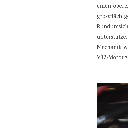
einen obere
grossfläch
Rundumsich
unterstütze
Mechanik w
V12-Motor zu