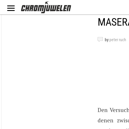
MASERA
by
peter ruch
Den Versuch
denen zwis