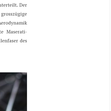
erteilt. Der
grosszügige
Aerodynamik
te Maserati-
enfaser des