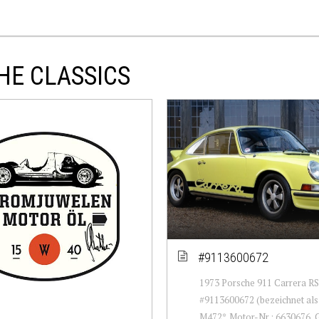
HE CLASSICS
#9113600672
1973 Porsche 911 Carrera RS
#9113600672 (bezeichnet als
M472*. Motor-Nr.: 6630676, 