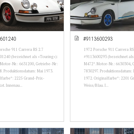
601240
#9113600293
rsche 911 Carrera RS 2.7
1972 Porsche 911 Carrera RS
1240 (bezeichnet als «Touring»):
#9113600293 (bezeichnet als
Motor-Nr.: 6631200, Getriebe-Nr:
M472*. Motor-Nr.: 6630304, 
. Produktionsdatum: Mai 1973.
7830297. Produktionsdatum:
lfarbe*: 2225 Grand-Prix-
1972. Originalfarbe*: 2201 G
ot. Innenau...
Weiss/Blau. I...