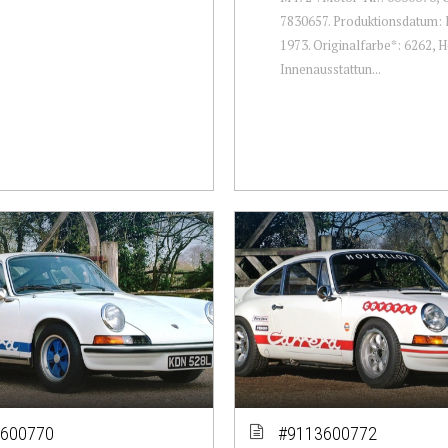
7830657. Produktionsdatum: 
1973. Originalfarbe*: 6262, H
Innenausstattun...
600770
#9113600772