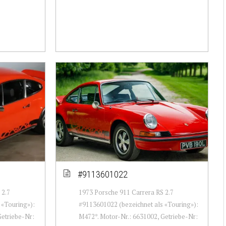
#9113601022
 2.7
1973 Porsche 911 Carrera RS 2.7
 «Touring»):
#9113601022 (bezeichnet als «Touring»):
Getriebe-Nr:
M472*. Motor-Nr.: 6631002, Getriebe-Nr: