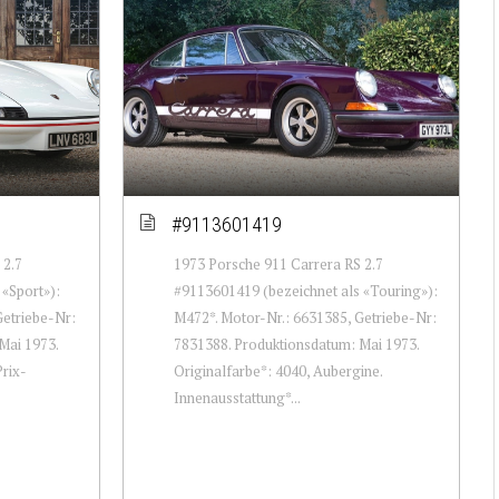
#9113601419
 2.7
1973 Porsche 911 Carrera RS 2.7
«Sport»):
#9113601419 (bezeichnet als «Touring»):
Getriebe-Nr:
M472*. Motor-Nr.: 6631385, Getriebe-Nr:
Mai 1973.
7831388. Produktionsdatum: Mai 1973.
rix-
Originalfarbe*: 4040, Aubergine.
Innenausstattung*...