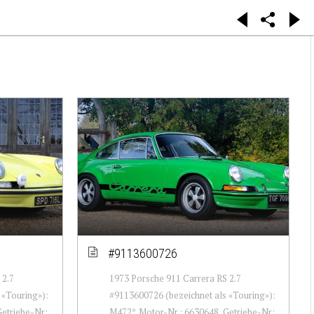
#9113600726
 2.7
1973 Porsche 911 Carrera RS 2.7
 «Touring»):
#9113600726 (bezeichnet als «Touring»):
Getriebe-Nr:
M472*. Motor-Nr.: 6630648, Getriebe-Nr: