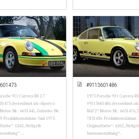
601473
#9113601486
rsche 911 Carrera RS 2.7
1973 Porsche 911 Carrera RS
1473 (bezeichnet als «Sport»):
#9113601486 (bezeichnet als
Motor-Nr.: 6631441, Getriebe-Nr:
M472*. Motor-Nr.: 6631476, 
. Produktionsdatum: Juni 1973.
7831436. Produktionsdatum: J
lfarbe*: 6262, Hellgelb.
Originalfarbe*: 6262, Hellgel
sstattung*: ...
Innenausstattung*...