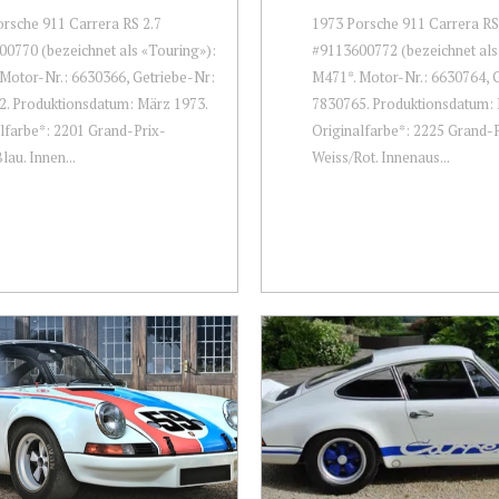
rsche 911 Carrera RS 2.7
1973 Porsche 911 Carrera RS
0770 (bezeichnet als «Touring»):
#9113600772 (bezeichnet als 
Motor-Nr.: 6630366, Getriebe-Nr:
M471*. Motor-Nr.: 6630764, 
. Produktionsdatum: März 1973.
7830765. Produktionsdatum: 
lfarbe*: 2201 Grand-Prix-
Originalfarbe*: 2225 Grand-P
lau. Innen...
Weiss/Rot. Innenaus...