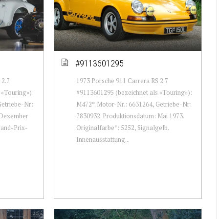
#9113601295
 2.7
1973 Porsche 911 Carrera RS 2.7
 «Touring»):
#9113601295 (bezeichnet als «Touring»):
Getriebe-Nr:
M472*. Motor-Nr.: 6631264, Getriebe-Nr:
 Dezember
7830932. Produktionsdatum: Mai 1973.
rand-Prix-
Originalfarbe*: 5252, Signalgelb.
Innenausstattung...