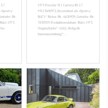
 2.7
1973 Porsche 911 Carrera RS 2.7
«Sport»):
#9113600972 (bezeichnet als «Sport»):
Getriebe-Nr:
M471*. Motor-Nr.: 6630939, Getriebe-Nr:
März 1973.
7830929. Produktionsdatum: März 1973.
rix-
Originalfarbe*: 6262, Hellgelb.
Innenausstattung*: ...