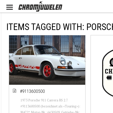
ITEMS TAGGED WITH: PORSC
#9113600500
1973 Porsche 911 Carrera RS 2.7
#9113600500 (bezeichnet als «Touring»):
M472*. Motor-Nr.: 6630509, Getriebe-Nr: