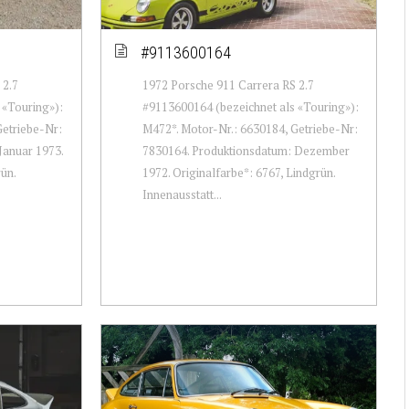
#9113600164
 2.7
1972 Porsche 911 Carrera RS 2.7
 «Touring»):
#9113600164 (bezeichnet als «Touring»):
Getriebe-Nr:
M472*. Motor-Nr.: 6630184, Getriebe-Nr:
Januar 1973.
7830164. Produktionsdatum: Dezember
ün.
1972. Originalfarbe*: 6767, Lindgrün.
Innenausstatt...