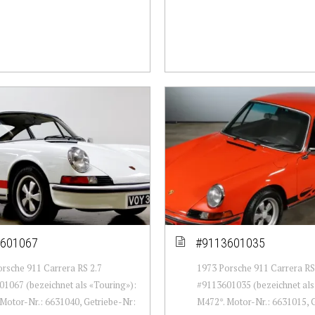
601067
#9113601035
rsche 911 Carrera RS 2.7
1973 Porsche 911 Carrera RS
1067 (bezeichnet als «Touring»):
#9113601035 (bezeichnet als
Motor-Nr.: 6631040, Getriebe-Nr:
M472*. Motor-Nr.: 6631015, 