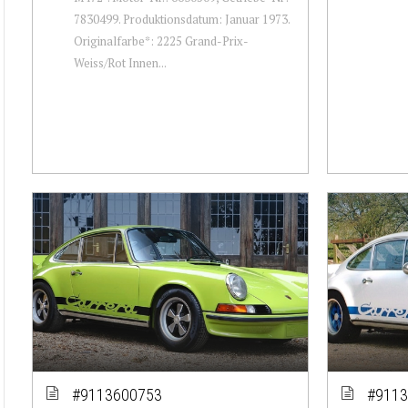
7830499. Produktionsdatum: Januar 1973.
Originalfarbe*: 2225 Grand-Prix-
Weiss/Rot Innen...
#9113600753
#9113