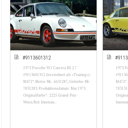
#9113601312
#9113
1973 Porsche 911 Carrera RS 2.7
1973 Po
#9113601312 (bezeichnet als «Touring»):
#911360
M472*. Motor-Nr.: 6631287, Getriebe-Nr:
M472*. 
7831283. Produktionsdatum: Mai 1973.
7831318
Originalfarbe*: 2225 Grand-Prix-
Origina
Weiss/Rot. Innenau...
Innenau