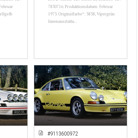
Februar
7830716. Produktionsdatum: Februar
ellgelb
1973. Originalfarbe*: 3838, Vipergrün
Innenausstattu...
#9113600972