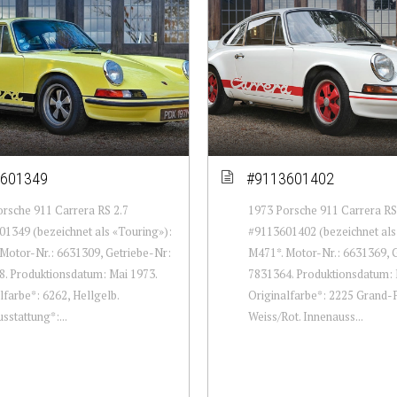
601349
#9113601402
rsche 911 Carrera RS 2.7
1973 Porsche 911 Carrera RS
1349 (bezeichnet als «Touring»):
#9113601402 (bezeichnet als 
Motor-Nr.: 6631309, Getriebe-Nr:
M471*. Motor-Nr.: 6631369, 
. Produktionsdatum: Mai 1973.
7831364. Produktionsdatum: 
lfarbe*: 6262, Hellgelb.
Originalfarbe*: 2225 Grand-P
sstattung*:...
Weiss/Rot. Innenauss...