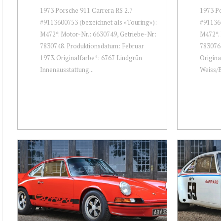
1973 Porsche 911 Carrera RS 2.7
1973 Po
#9113600753 (bezeichnet als «Touring»):
#911360
M472*. Motor-Nr.: 6630749, Getriebe-Nr:
M472*. 
7830748. Produktionsdatum: Februar
7830762
1973. Originalfarbe*: 6767 Lindgrün
Origina
Innenausstattung...
Weiss/B