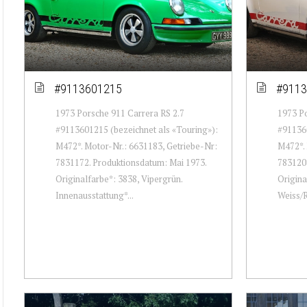
#9113601215
#9113
1973 Porsche 911 Carrera RS 2.7
1973 Po
#9113601215 (bezeichnet als «Touring»):
#911360
M472*. Motor-Nr.: 6631183, Getriebe-Nr:
M472*. 
7831172. Produktionsdatum: Mai 1973.
7831208
Originalfarbe*: 3838, Vipergrün.
Origina
Innenausstattung*...
Weiss/R