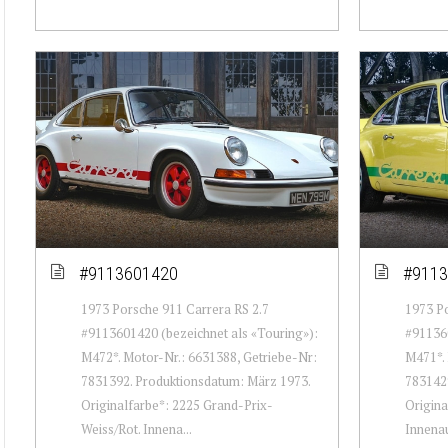
#9113601420
#9113
1973 Porsche 911 Carrera RS 2.7
1973 Po
#9113601420 (bezeichnet als «Touring»):
#911360
M472*. Motor-Nr.: 6631388, Getriebe-Nr:
M471*. 
7831392. Produktionsdatum: März 1973.
7831429
Originalfarbe*: 2225 Grand-Prix-
Origina
Weiss/Rot. Innena...
Innenau