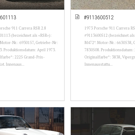
601113
#9113600512
rsche 911 Carrera RSR 2.8
1973 Porsche 911 Carrera RS
1113 (bezeichnet als «RSR»):
#9113600512 (bezeichnet als
Motor-Nr.: 6930157, Getriebe-Nr:
M472*. Motor-Nr.: 6630538, 
. Produktionsdatum: April 1973.
7830508. Produktionsdatum: 
lfarbe*: 2225 Grand-Prix-
Originalfarbe*: 3838, Vipergr
ot. Innenaus...
Innenausstattu...