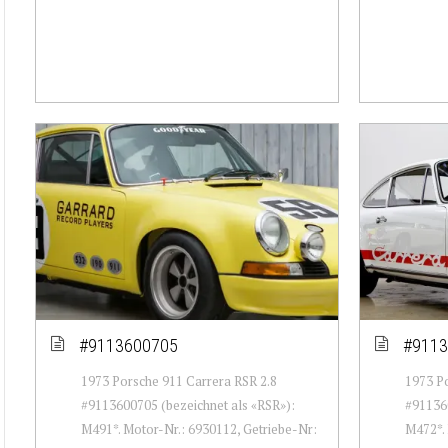
#9113600705
#9113
1973 Porsche 911 Carrera RSR 2.8
1973 Po
#9113600705 (bezeichnet als «RSR»):
#911360
M491*. Motor-Nr.: 6930112, Getriebe-Nr:
M472*. 