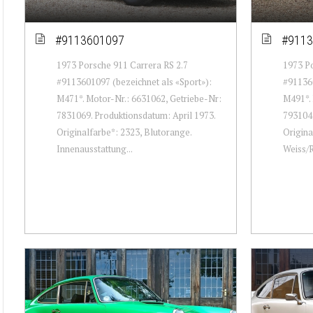
#9113601097
#9113
1973 Porsche 911 Carrera RS 2.7
1973 Po
#9113601097 (bezeichnet als «Sport»):
#911360
M471*. Motor-Nr.: 6631062, Getriebe-Nr:
M491*. 
7831069. Produktionsdatum: April 1973.
7931043
Originalfarbe*: 2323, Blutorange.
Origina
Innenausstattung...
Weiss/R