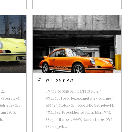
#9113601376
 2.7
1973 Porsche 911 Carrera RS 2.7
 «Touring»):
#9113601376 (bezeichnet als «Touring»):
Getriebe-Nr:
M472*. Motor-Nr.: 6631345, Getriebe-Nr:
uni 1973.
7831352. Produktionsdatum: Mai 1973.
b.
Originalfarbe*: 9999, Sonderfarbe: 294,
Orientgelb...